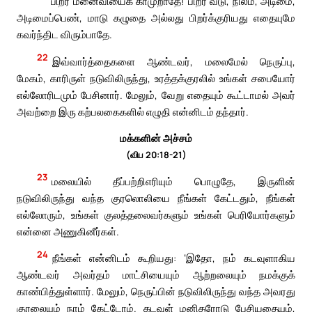
பிறர் மனைவியைக் காமுறாதே! பிறர் வீடு, நிலம், அடிமை,
அடிமைப்பெண், மாடு கழுதை அல்லது பிறர்க்குரியது எதையுமே
கவர்ந்திட விரும்பாதே.
22
இவ்வார்த்தைகளை ஆண்டவர், மலைமேல் நெருப்பு,
மேகம், காரிருள் நடுவிலிருந்து, உரத்தக்குரலில் உங்கள் சபையோர்
எல்லோரிடமும் பேசினார். மேலும், வேறு எதையும் கூட்டாமல் அவர்
அவற்றை இரு கற்பலகைகளில் எழுதி என்னிடம் தந்தார்.
மக்களின் அச்சம்
(விப 20:18-21)
23
மலையில் தீப்பற்றிஎரியும் பொழுதே, இருளின்
நடுவிலிருந்து வந்த குரலொலியை நீங்கள் கேட்டதும், நீங்கள்
எல்லோரும், உங்கள் குலத்தலைவர்களும் உங்கள் பெரியோர்களும்
என்னை அணுகினீர்கள்.
24
நீங்கள் என்னிடம் கூறியது: ‘இதோ, நம் கடவுளாகிய
ஆண்டவர் அவர்தம் மாட்சியையும் ஆற்றலையும் நமக்குக்
காண்பித்துள்ளார். மேலும், நெருப்பின் நடுவிலிருந்து வந்த அவரது
குரலையும் நாம் கேட்டோம். கடவுள் மனிதரோடு பேசியதையும்,