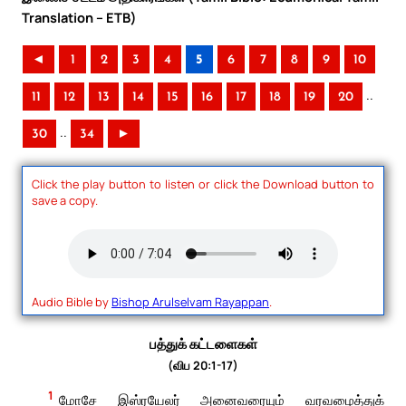
Translation – ETB)
◄
1
2
3
4
5
6
7
8
9
10
..
11
12
13
14
15
16
17
18
19
20
..
30
34
►
Click the play button to listen or click the Download button to
save a copy.
Audio Bible by
Bishop Arulselvam Rayappan
.
பத்துக் கட்டளைகள்
(விப 20:1-17)
1
மோசே இஸ்ரயேலர் அனைவரையும் வரவழைத்துக்