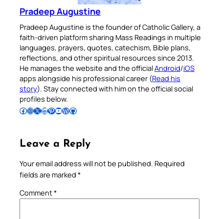
Pradeep Augustine
Pradeep Augustine is the founder of Catholic Gallery, a
faith-driven platform sharing Mass Readings in multiple
languages, prayers, quotes, catechism, Bible plans,
reflections, and other spiritual resources since 2013.
He manages the website and the official
Android
/
iOS
apps alongside his professional career (
Read his
story
). Stay connected with him on the official social
profiles below.
Follow Pradeep on Facebook
Follow Pradeep on Instagram
Follow Pradeep on X
Follow Pradeep on LinkedIn
Follow Pradeep on Pinterest
Subscribe to Pradeep’s Youtube Channel
Follow Pradeep on WordPress
Follow Pradeep on GitHub
Leave a Reply
Your email address will not be published.
Required
fields are marked
*
Comment
*