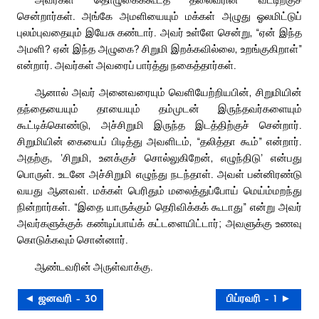
சென்றார்கள். அங்கே அமளியையும் மக்கள் அழுது ஓலமிட்டுப்
புலம்புவதையும் இயேசு கண்டார். அவர் உள்ளே சென்று, “ஏன் இந்த
அமளி? ஏன் இந்த அழுகை? சிறுமி இறக்கவில்லை, உறங்குகிறாள்”
என்றார். அவர்கள் அவரைப் பார்த்து நகைத்தார்கள்.
ஆனால் அவர் அனைவரையும் வெளியேற்றியபின், சிறுமியின்
தந்தையையும் தாயையும் தம்முடன் இருந்தவர்களையும்
கூட்டிக்கொண்டு, அச்சிறுமி இருந்த இடத்திற்குச் சென்றார்.
சிறுமியின் கையைப் பிடித்து அவளிடம், “தலித்தா கூம்” என்றார்.
அதற்கு, ‘சிறுமி, உனக்குச் சொல்லுகிறேன், எழுந்திடு’ என்பது
பொருள். உடனே அச்சிறுமி எழுந்து நடந்தாள். அவள் பன்னிரண்டு
வயது ஆனவள். மக்கள் பெரிதும் மலைத்துப்போய் மெய்ம்மறந்து
நின்றார்கள். “இதை யாருக்கும் தெரிவிக்கக் கூடாது” என்று அவர்
அவர்களுக்குக் கண்டிப்பாய்க் கட்டளையிட்டார்; அவளுக்கு உணவு
கொடுக்கவும் சொன்னார்.
ஆண்டவரின் அருள்வாக்கு.
◄ ஜனவரி – 30
பிப்ரவரி – 1 ►