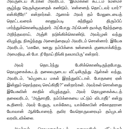
அவருடைய சீடர்கள் அவரிடம், “இம்மக்கள் கூட்டம் உம்மைச்
சூழ்ந்து நெருக்குவதைக் கண்டும், ‘என்னைத் தொட்டவர் யார்?’
என்கிறீரே!” என்றார்கள். ஆனால் அவர் தம் மேலுடையைத்
தொட்டவரைக் காணும்படி சுற்றிலும் திரும்பிப்
பார்த்துக்கொண்டிருந்தார். அப்போது அப்பெண் தமக்கு நேர்ந்ததை
அறிந்தவராய், அஞ்சி நடுங்கிக்கொண்டு, அவர்முன் வந்து
விழுந்து, நிகழ்ந்தது அனைத்தையும் அவரிடம் சொன்னார். இயேசு
அவரிடம், “மகளே, உனது நம்பிக்கை உன்னைக் குணமாக்கிற்று.
அமைதியுடன் போ. நீ நோய் நீங்கி நலமாயிரு” என்றார்.
அவர் தொடர்ந்து பேசிக்கொண்டிருந்தபோது,
தொழுகைக்கூடத் தலைவருடைய வீட்டிலிருந்து ஆள்கள் வந்து,
அவரிடம், “உம்முடைய மகள் இறந்துவிட்டாள். போதகரை ஏன்
இன்னும் தொந்தரவு செய்கிறீர்?” என்றார்கள். அவர்கள் சொன்னது
இயேசுவின் காதில் விழுந்ததும், அவர் தொழுகைக்கூடத்
தலைவரிடம், “அஞ்சாதீர், நம்பிக்கையை மட்டும் விடாதீர்” என்று
கூறினார். அவர் பேதுரு, யாக்கோபு, யாக்கோபின் சகோதரரான
யோவான் ஆகியோரைத் தவிர வேறொருவரையும் தம்முடன்
வரவிடவில்லை.
அவர்கள் தொழுகைக்கூடத் தலைவரின் வீட்டிற்குச்