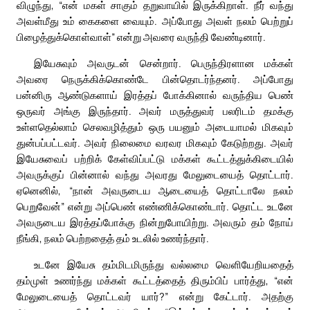
விழுந்து, “என் மகள் சாகும் தறுவாயில் இருக்கிறாள். நீர் வந்து
அவள்மீது உம் கைகளை வையும். அப்போது அவள் நலம் பெற்றுப்
பிழைத்துக்கொள்வாள்” என்று அவரை வருந்தி வேண்டினார்.
இயேசுவும் அவருடன் சென்றார். பெருந்திரளான மக்கள்
அவரை நெருக்கிக்கொண்டே பின்தொடர்ந்தனர். அப்போது
பன்னிரு ஆண்டுகளாய் இரத்தப் போக்கினால் வருந்திய பெண்
ஒருவர் அங்கு இருந்தார். அவர் மருத்துவர் பலரிடம் தமக்கு
உள்ளதெல்லாம் செலவழித்தும் ஒரு பயனும் அடையாமல் மிகவும்
துன்பப்பட்டவர். அவர் நிலைமை வரவர மிகவும் கேடுற்றது. அவர்
இயேசுவைப் பற்றிக் கேள்விப்பட்டு மக்கள் கூட்டத்துக்கிடையில்
அவருக்குப் பின்னால் வந்து அவரது மேலுடையைத் தொட்டார்.
ஏனெனில், “நான் அவருடைய ஆடையைத் தொட்டாலே நலம்
பெறுவேன்” என்று அப்பெண் எண்ணிக்கொண்டார். தொட்ட உடனே
அவருடைய இரத்தப்போக்கு நின்றுபோயிற்று. அவரும் தம் நோய்
நீங்கி, நலம் பெற்றதைத் தம் உடலில் உணர்ந்தார்.
உடனே இயேசு தம்மிடமிருந்து வல்லமை வெளியேறியதைத்
தம்முள் உணர்ந்து மக்கள் கூட்டத்தைத் திரும்பிப் பார்த்து, “என்
மேலுடையைத் தொட்டவர் யார்?” என்று கேட்டார். அதற்கு