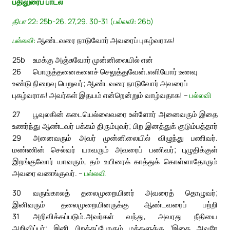
பதிலுரைப் பாடல்
திபா 22: 25b-26. 27,29. 30-31 (பல்லவி: 26b)
பல்லவி:
ஆண்டவரை நாடுவோர் அவரைப் புகழ்வராக!
25b
உமக்கு அஞ்சுவோர் முன்னிலையில் என்
26
பொருத்தனைகளைச் செலுத்துவேன்.
எளியோர் உணவு
உண்டு நிறைவு பெறுவர்; ஆண்டவரை நாடுவோர் அவரைப்
புகழ்வராக! அவர்கள் இதயம் என்றென்றும் வாழ்வதாக! –
பல்லவி
27
பூவுலகின் கடையெல்லைவரை உள்ளோர் அனைவரும் இதை
உணர்ந்து ஆண்டவர் பக்கம் திரும்புவர்; பிற இனத்துக் குடும்பத்தார்
29
அனைவரும் அவர் முன்னிலையில் விழுந்து பணிவர்.
மண்ணின் செல்வர் யாவரும் அவரைப் பணிவர்; புழுதிக்குள்
இறங்குவோர் யாவரும், தம் உயிரைக் காத்துக் கொள்ளாதோரும்
அவரை வணங்குவர். –
பல்லவி
30
வருங்காலத் தலைமுறையினர் அவரைத் தொழுவர்;
இனிவரும் தலைமுறையினருக்கு ஆண்டவரைப் பற்றி
31
அறிவிக்கப்படும்.
அவர்கள் வந்து, அவரது நீதியை
அறிவிப்பர்; இனி பிறக்கப்போகும் மக்களுக்கு ‘இதை அவரே