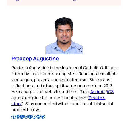
Pradeep Augustine
Pradeep Augustine is the founder of Catholic Gallery, a
faith-driven platform sharing Mass Readings in multiple
languages, prayers, quotes, catechism, Bible plans,
reflections, and other spiritual resources since 2013.
He manages the website and the official
Android
/
iOS
apps alongside his professional career (
Read his
story
). Stay connected with him on the official social
profiles below.
Follow Pradeep on Facebook
Follow Pradeep on Instagram
Follow Pradeep on X
Follow Pradeep on LinkedIn
Follow Pradeep on Pinterest
Subscribe to Pradeep’s Youtube Channel
Follow Pradeep on WordPress
Follow Pradeep on GitHub