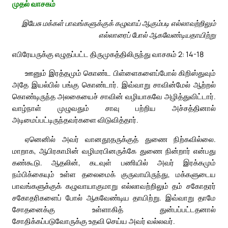
முதல் வாசகம்
இயேசு மக்கள் பாவங்களுக்குக் கழுவாய் ஆகும்படி எல்லாவற்றிலும்
எல்லாரைப் போல் ஆகவேண்டியதாயிற்று
எபிரேயருக்கு எழுதப்பட்ட திருமுகத்திலிருந்து வாசகம் 2: 14-18
ஊனும் இரத்தமும் கொண்ட பிள்ளைகளைப்போல் கிறிஸ்துவும்
அதே இயல்பில் பங்கு கொண்டார். இவ்வாறு சாவின்மேல் ஆற்றல்
கொண்டிருந்த அலகையைச் சாவின் வழியாகவே அழித்துவிட்டார்.
வாழ்நாள் முழுவதும் சாவு பற்றிய அச்சத்தினால்
அடிமைப்பட்டிருந்தவர்களை விடுவித்தார்.
ஏனெனில் அவர் வானதூதருக்குத் துணை நிற்கவில்லை.
மாறாக, ஆபிரகாமின் வழிமரபினருக்கே துணை நின்றார் என்பது
கண்கூடு. ஆதலின், கடவுள் பணியில் அவர் இரக்கமும்
நம்பிக்கையும் உள்ள தலைமைக் குருவாயிருந்து, மக்களுடைய
பாவங்களுக்குக் கழுவாயாகுமாறு எல்லாவற்றிலும் தம் சகோதரர்
சகோதரிகளைப் போல் ஆகவேண்டிய தாயிற்று. இவ்வாறு தாமே
சோதனைக்கு உள்ளாகித் துன்பப்பட்டதனால்
சோதிக்கப்படுவோருக்கு உதவி செய்ய அவர் வல்லவர்.