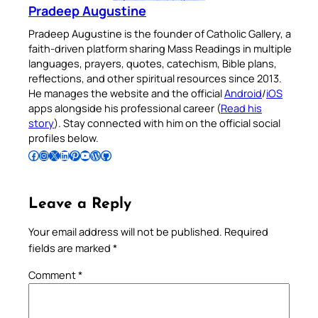
Pradeep Augustine
Pradeep Augustine is the founder of Catholic Gallery, a
faith-driven platform sharing Mass Readings in multiple
languages, prayers, quotes, catechism, Bible plans,
reflections, and other spiritual resources since 2013.
He manages the website and the official
Android
/
iOS
apps alongside his professional career (
Read his
story
). Stay connected with him on the official social
profiles below.
Follow Pradeep on Facebook
Follow Pradeep on Instagram
Follow Pradeep on X
Follow Pradeep on LinkedIn
Follow Pradeep on Pinterest
Subscribe to Pradeep’s Youtube Channel
Follow Pradeep on WordPress
Follow Pradeep on GitHub
Leave a Reply
Your email address will not be published.
Required
fields are marked
*
Comment
*