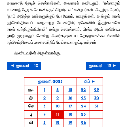
அவரைத் தேடிச் சென்றார்கள். அவரைக் கண்டதும், “எல்லாரும்
உம்மைத் தேடிக் கொண்டிருக்கிறார்கள்” என்றார்கள். அதற்கு அவர்,
“நாம் அடுத்த ஊர்களுக்குப் போவோம், வாருங்கள். அங்கும் நான்
நற்செய்தியைப் பறைசாற்ற வேண்டும்; ஏனெனில் இதற்காகவே
நான் வந்திருக்கிறேன்” என்று சொன்னார். பின்பு அவர் கலிலேய
நாடு முழுவதும் சென்று அவர்களுடைய தொழுகைக்கூடங்களில்
நற்செய்தியைப் பறைசாற்றிப் பேய்களை ஓட்டி வந்தார்.
ஆண்டவரின் அருள்வாக்கு.
◄ ஜனவரி – 10
ஜனவரி – 12 ►
ஜனவரி-2023
பிப் ►
ஞா
1
8
15
22
29
தி
2
9
16
23
30
செ
3
10
17
24
31
பு
4
11
18
25
வி
5
12
19
26