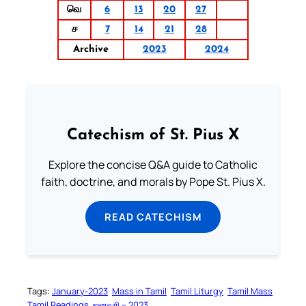
வெ
6
13
20
27
ச
7
14
21
28
Archive
2023
2024
Catechism of St. Pius X
Explore the concise Q&A guide to Catholic
faith, doctrine, and morals by Pope St. Pius X.
READ CATECHISM
Tags:
January-2023
Mass in Tamil
Tamil Liturgy
Tamil Mass
Tamil Readings
ஜனவரி – 2023