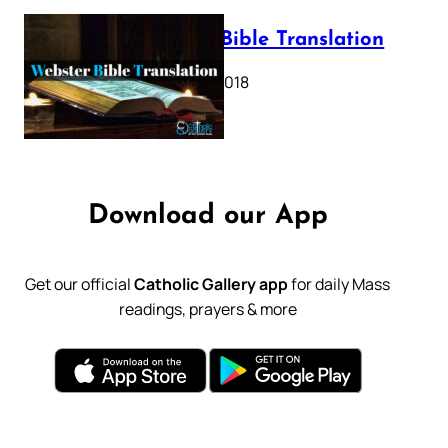
Webster Bible Translation
October 11, 2018
Download our App
Get our official
Catholic Gallery app
for daily Mass
readings, prayers & more