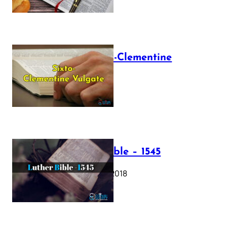
The Sixto-Clementine
Vulgate
July 12, 2025
Luther Bible – 1545
October 17, 2018