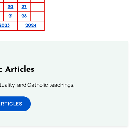
20
27
21
28
2023
2024
c Articles
rituality, and Catholic teachings.
ARTICLES