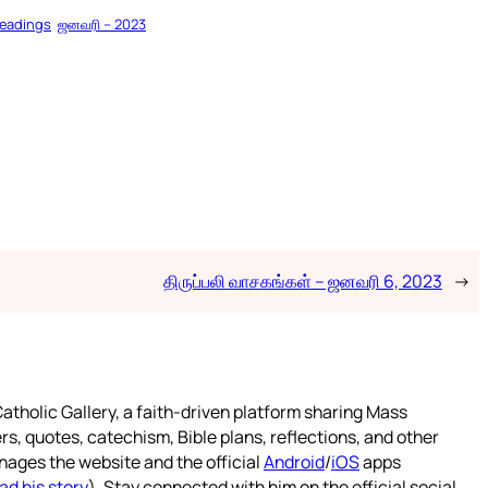
Readings
ஜனவரி – 2023
திருப்பலி வாசகங்கள் – ஜனவரி 6, 2023
→
atholic Gallery, a faith-driven platform sharing Mass
rs, quotes, catechism, Bible plans, reflections, and other
nages the website and the official
Android
/
iOS
apps
ad his story
). Stay connected with him on the official social