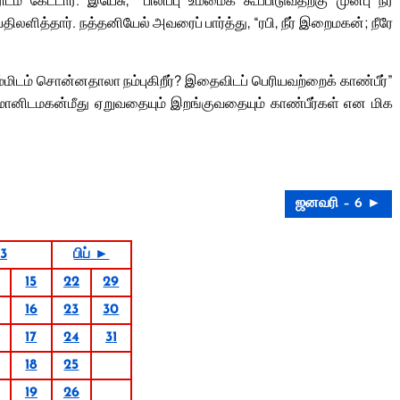
 கேட்டார். இயேசு, “பிலிப்பு உம்மைக் கூப்பிடுவதற்கு முன்பு நீர்
ிலளித்தார். நத்தனியேல் அவரைப் பார்த்து, “ரபி, நீர் இறைமகன்; நீரே
்மிடம் சொன்னதாலா நம்புகிறீர்? இதைவிடப் பெரியவற்றைக் காண்பீர்”
ள் மானிடமகன்மீது ஏறுவதையும் இறங்குவதையும் காண்பீர்கள் என மிக
ஜனவரி – 6 ►
3
பிப் ►
15
22
29
16
23
30
17
24
31
18
25
19
26