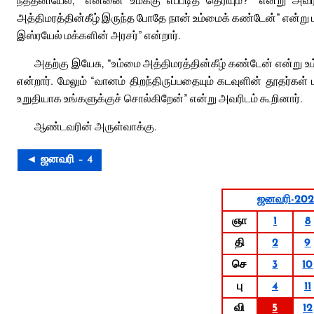
நத்தனியேல், “என்னை உமக்கு எப்படித் தெரியும்?” என்று அவரிடம்
அத்திமரத்தின்கீழ் இருந்த போதே நான் உம்மைக் கண்டேன்” என்று பத
இஸ்ரயேல் மக்களின் அரசர்” என்றார்.
அதற்கு இயேசு, “உம்மை அத்திமரத்தின்கீழ் கண்டேன் என்று உம
என்றார். மேலும் “வானம் திறந்திருப்பதையும் கடவுளின் தூதர்க
உறுதியாக உங்களுக்குச் சொல்கிறேன்” என்று அவரிடம் கூறினார்.
ஆண்டவரின் அருள்வாக்கு.
◄ ஜனவரி – 4
ஜனவரி-202
ஞா
1
8
தி
2
9
செ
3
10
பு
4
11
வி
5
12