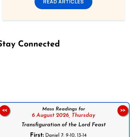
READ ARTICLES
Stay Connected
on Facebook
Follow us on Instagram
Follow us on X
Subscribe to our YouTube Channel
Follow us on WhatsApp
Mass Readings for
<<
>>
6 August 2026,
Thursday
Transfiguration of the Lord Feast
First:
Daniel 7: 9-10, 13-14