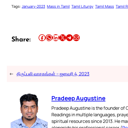
Tags:
January-2023
Mass in Tamil
Tamil Liturgy
Tamil Mass
Tamil 
Share this article on Facebook
Share this article on WhatsApp
Share this article on LinkedIn
Share this article on X
Share this article on Telegram
Email this Article
Share:
←
திருப்பலி வாசகங்கள் – ஜனவரி 4, 2023
Pradeep Augustine
Pradeep Augustine is the founder of C
Readings in multiple languages, praye
spiritual resources since 2013. He ma
alongside his professional career (
Re