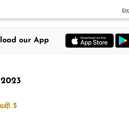
Eng
load our App
, 2023
வரி 5