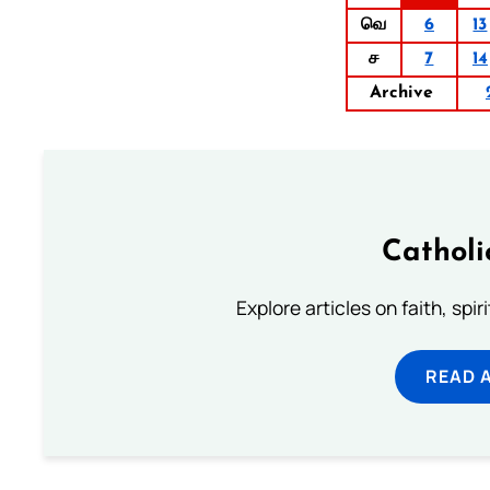
வெ
6
13
ச
7
14
Archive
Catholi
Explore articles on faith, spi
READ 