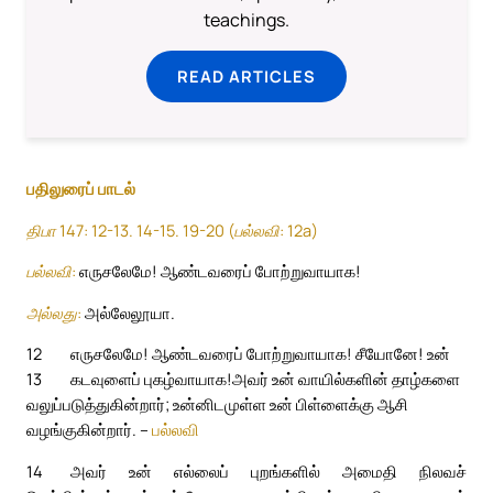
teachings.
READ ARTICLES
பதிலுரைப் பாடல்
திபா 147: 12-13. 14-15. 19-20 (பல்லவி: 12a)
பல்லவி:
எருசலேமே! ஆண்டவரைப் போற்றுவாயாக!
அல்லது:
அல்லேலூயா.
12
எருசலேமே! ஆண்டவரைப் போற்றுவாயாக! சீயோனே! உன்
13
கடவுளைப் புகழ்வாயாக!
அவர் உன் வாயில்களின் தாழ்களை
வலுப்படுத்துகின்றார்; உன்னிடமுள்ள உன் பிள்ளைக்கு ஆசி
வழங்குகின்றார். –
பல்லவி
14
அவர் உன் எல்லைப் புறங்களில் அமைதி நிலவச்