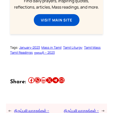
Find daily prayers, inspiring quotes,
reflections, articles, Mass readings, and more.
VISIT MAIN SITE
Tags:
January-2023
Mass in Tamil
Tamil Liturgy
Tamil Mass
Tamil Readings
ஜனவரி – 2023
Share this article on Facebook
Share this article on WhatsApp
Share this article on LinkedIn
Share this article on X
Share this article on Telegram
Email this Article
Share:
←
திருப்பலி வாசகங்கள் –
திருப்பலி வாசகங்கள் –
→