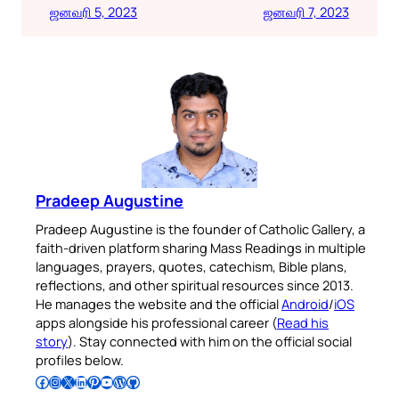
ஜனவரி 5, 2023
ஜனவரி 7, 2023
Pradeep Augustine
Pradeep Augustine is the founder of Catholic Gallery, a
faith-driven platform sharing Mass Readings in multiple
languages, prayers, quotes, catechism, Bible plans,
reflections, and other spiritual resources since 2013.
He manages the website and the official
Android
/
iOS
apps alongside his professional career (
Read his
story
). Stay connected with him on the official social
profiles below.
Follow Pradeep on Facebook
Follow Pradeep on Instagram
Follow Pradeep on X
Follow Pradeep on LinkedIn
Follow Pradeep on Pinterest
Subscribe to Pradeep’s Youtube Channel
Follow Pradeep on WordPress
Follow Pradeep on GitHub