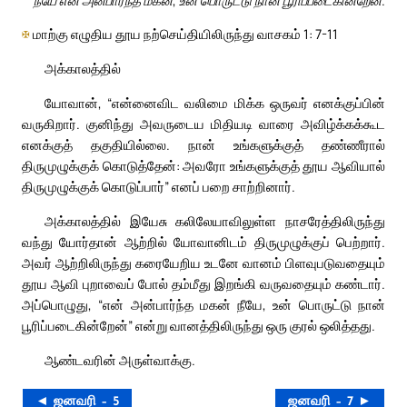
✠
மாற்கு எழுதிய தூய நற்செய்தியிலிருந்து வாசகம் 1: 7-11
அக்காலத்தில்
யோவான், “என்னைவிட வலிமை மிக்க ஒருவர் எனக்குப்பின்
வருகிறார். குனிந்து அவருடைய மிதியடி வாரை அவிழ்க்கக்கூட
எனக்குத் தகுதியில்லை. நான் உங்களுக்குத் தண்ணீரால்
திருமுழுக்குக் கொடுத்தேன்: அவரோ உங்களுக்குத் தூய ஆவியால்
திருமுழுக்குக் கொடுப்பார்” எனப் பறை சாற்றினார்.
அக்காலத்தில் இயேசு கலிலேயாவிலுள்ள நாசரேத்திலிருந்து
வந்து யோர்தான் ஆற்றில் யோவானிடம் திருமுழுக்குப் பெற்றார்.
அவர் ஆற்றிலிருந்து கரையேறிய உடனே வானம் பிளவுபடுவதையும்
தூய ஆவி புறாவைப் போல் தம்மீது இறங்கி வருவதையும் கண்டார்.
அப்பொழுது, “என் அன்பார்ந்த மகன் நீயே, உன் பொருட்டு நான்
பூரிப்படைகின்றேன்” என்று வானத்திலிருந்து ஒரு குரல் ஒலித்தது.
ஆண்டவரின் அருள்வாக்கு.
◄ ஜனவரி – 5
ஜனவரி – 7 ►