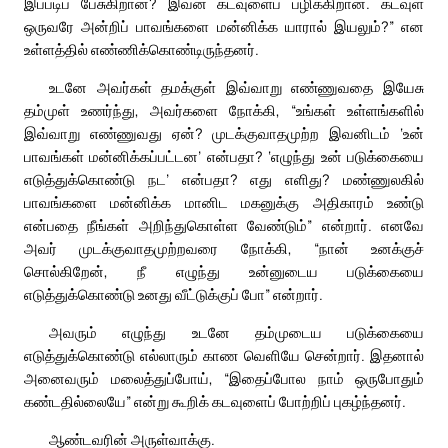
இப்படிப் பேசுகிறான்? இவன் கடவுளைப் பழிக்கிறான். கடவுள்
ஒருவரே அன்றிப் பாவங்களை மன்னிக்க யாரால் இயலும்?” என
உள்ளத்தில் எண்ணிக்கொண்டிருந்தனர்.
உடனே அவர்கள் தமக்குள் இவ்வாறு எண்ணுவதை இயேசு
தம்முள் உணர்ந்து, அவர்களை நோக்கி, “உங்கள் உள்ளங்களில்
இவ்வாறு எண்ணுவது ஏன்? முடக்குவாதமுற்ற இவனிடம் ‘உன்
பாவங்கள் மன்னிக்கப்பட்டன’ என்பதா? ‘எழுந்து உன் படுக்கையை
எடுத்துக்கொண்டு நட’ என்பதா? எது எளிது? மண்ணுலகில்
பாவங்களை மன்னிக்க மானிட மகனுக்கு அதிகாரம் உண்டு
என்பதை நீங்கள் அறிந்துகொள்ள வேண்டும்” என்றார். எனவே
அவர் முடக்குவாதமுற்றவரை நோக்கி, “நான் உனக்குச்
சொல்கிறேன், நீ எழுந்து உன்னுடைய படுக்கையை
எடுத்துக்கொண்டு உனது வீட்டுக்குப் போ” என்றார்.
அவரும் எழுந்து உடனே தம்முடைய படுக்கையை
எடுத்துக்கொண்டு எல்லாரும் காண வெளியே சென்றார். இதனால்
அனைவரும் மலைத்துப்போய், “இதைப்போல நாம் ஒருபோதும்
கண்டதில்லையே” என்று கூறிக் கடவுளைப் போற்றிப் புகழ்ந்தனர்.
ஆண்டவரின் அருள்வாக்கு.