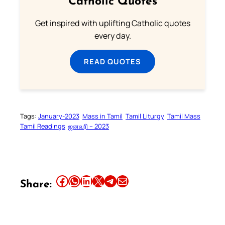
Catholic Quotes
Get inspired with uplifting Catholic quotes
every day.
READ QUOTES
Tags:
January-2023
Mass in Tamil
Tamil Liturgy
Tamil Mass
Tamil Readings
ஜனவரி – 2023
Share this article on Facebook
Share this article on WhatsApp
Share this article on LinkedIn
Share this article on X
Share this article on Telegram
Email this Article
Share: