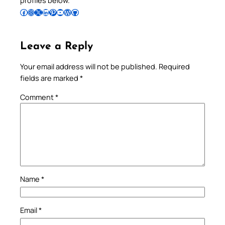
Follow Pradeep on Facebook
Follow Pradeep on Instagram
Follow Pradeep on X
Follow Pradeep on LinkedIn
Follow Pradeep on Pinterest
Subscribe to Pradeep’s Youtube Channel
Follow Pradeep on WordPress
Follow Pradeep on GitHub
Leave a Reply
Your email address will not be published.
Required
fields are marked
*
Comment
*
Name
*
Email
*