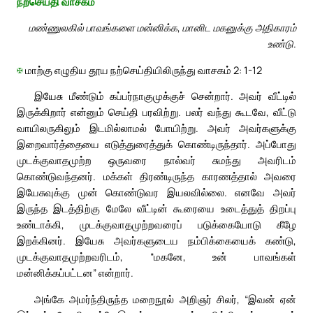
நற்செய்தி வாசகம்
மண்ணுலகில் பாவங்களை மன்னிக்க, மானிட மகனுக்கு அதிகாரம்
உண்டு.
✠
மாற்கு எழுதிய தூய நற்செய்தியிலிருந்து வாசகம் 2: 1-12
இயேசு மீண்டும் கப்பர்நாகுமுக்குச் சென்றார். அவர் வீட்டில்
இருக்கிறார் என்னும் செய்தி பரவிற்று. பலர் வந்து கூடவே, வீட்டு
வாயிலருகிலும் இடமில்லாமல் போயிற்று. அவர் அவர்களுக்கு
இறைவார்த்தையை எடுத்துரைத்துக் கொண்டிருந்தார். அப்போது
முடக்குவாதமுற்ற ஒருவரை நால்வர் சுமந்து அவரிடம்
கொண்டுவந்தனர். மக்கள் திரண்டிருந்த காரணத்தால் அவரை
இயேசுவுக்கு முன் கொண்டுவர இயலவில்லை. எனவே அவர்
இருந்த இடத்திற்கு மேலே வீட்டின் கூரையை உடைத்துத் திறப்பு
உண்டாக்கி, முடக்குவாதமுற்றவரைப் படுக்கையோடு கீழே
இறக்கினர். இயேசு அவர்களுடைய நம்பிக்கையைக் கண்டு,
முடக்குவாதமுற்றவரிடம், “மகனே, உன் பாவங்கள்
மன்னிக்கப்பட்டன” என்றார்.
அங்கே அமர்ந்திருந்த மறைநூல் அறிஞர் சிலர், “இவன் ஏன்