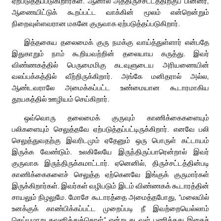
ஏற்படுத்தப்படுகிறார்கள். ஆனால் அத்திருச்சட்டத்திற்குப் பின்னர்,
ஆணையிட்டுக் கூறப்பட்ட வாக்கின் மூலம் என்றென்றும்
நிறைவுள்ளவரான மகனே குருவாக ஏற்படுத்தப்படுகிறார்.
இத்தகைய தலைமைக் குரு நமக்கு வாய்த்துள்ளார் என்பதே
இதுகாறும் நாம் கூறியவற்றின் தலையாய கருத்து. இவர்
விண்ணகத்தில் பெருமைமிகு கடவுளுடைய அரியணையின்
வலப்பக்கத்தில் வீற்றிருக்கிறார். அங்கே மனிதரால் அல்ல,
ஆண்டவராலே அமைக்கப்பட்ட உண்மையான கூடாரமாகிய
தூயகத்தில் ஊழியம் செய்கிறார்.
ஒவ்வொரு தலைமைக் குருவும் காணிக்கைகளையும்
பலிகளையும் செலுத்தவே ஏற்படுத்தப்பட்டிருக்கிறார். எனவே பலி
செலுத்துவதற்கு இவரிடமும் ஏதேனும் ஒரு பொருள் கட்டாயம்
இருக்க வேண்டும். உலகிலேயே இருந்திருப்பாரென்றால் இவர்
குருவாக இருந்திருக்கமாட்டார். ஏனெனில், திருச்சட்டத்தின்படி
காணிக்கைகளைச் செலுத்த ஏற்கெனவே இங்குக் குருமார்கள்
இருக்கிறார்கள். இவர்கள் வழிபடும் இடம் விண்ணகக் கூடாரத்தின்
சாயலும் நிழலுமே. மோசே கூடாரத்தை அமைத்தபோது, “மலையில்
உனக்குக் காண்பிக்கப்பட்ட முறைப்படி நீ இவற்றையெல்லாம்
செய்யுமாறு கவனித்துக்கொள்” என்று கடவுள் பணித்தது இதைச்