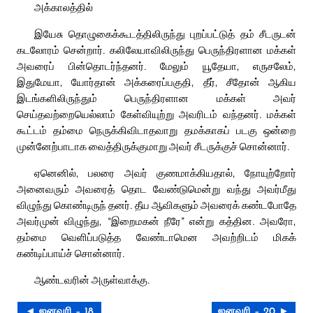
அக்காலத்தில்
இயேசு தொழுகைக்கூடத்திலிருந்து புறப்பட்டுத் தம் சீடருடன்
கடலோரம் சென்றார். கலிலேயாவிலிருந்து பெருந்திரளான மக்கள்
அவரைப் பின்தொடர்ந்தனர். மேலும் யூதேயா, எருசலேம்,
இதுமேயா, யோர்தான் அக்கரைப்பகுதி, தீர், சீதோன் ஆகிய
இடங்களிலிருந்தும் பெருந்திரளான மக்கள் அவர்
செய்தவற்றையெல்லாம் கேள்வியுற்று அவரிடம் வந்தனர். மக்கள்
கூட்டம் தம்மை நெருக்கிவிடாதவாறு தமக்காகப் படகு ஒன்றை
முன்னேற்பாடாக வைத்திருக்குமாறு அவர் சீடருக்குச் சொன்னார்.
ஏனெனில், பலரை அவர் குணமாக்கியதால், நோயுற்றோர்
அனைவரும் அவரைத் தொட வேண்டுமென்று வந்து அவர்மீது
விழுந்து கொண்டிருந் தனர். தீய ஆவிகளும் அவரைக் கண்டபோதே
அவர்முன் விழுந்து, “இறைமகன் நீரே” என்று கத்தின. அவரோ,
தம்மை வெளிப்படுத்த வேண்டாமென அவற்றிடம் மிகக்
கண்டிப்பாய்ச் சொன்னார்.
ஆண்டவரின் அருள்வாக்கு.
◄ ஜனவரி – 18
ஜனவரி – 20 ►