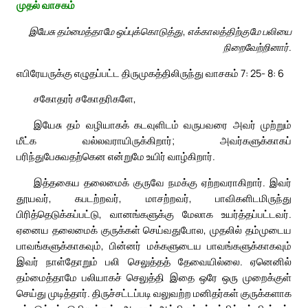
முதல் வாசகம்
இயேசு தம்மைத்தாமே ஒப்புக்கொடுத்து, எக்காலத்திற்குமே பலியை
நிறைவேற்றினார்.
எபிரேயருக்கு எழுதப்பட்ட திருமுகத்திலிருந்து வாசகம் 7: 25- 8: 6
சகோதரர் சகோதரிகளே,
இயேசு தம் வழியாகக் கடவுளிடம் வருபவரை அவர் முற்றும்
மீட்க வல்லவராயிருக்கிறார்; அவர்களுக்காகப்
பரிந்துபேசுவதற்கென என்றுமே உயிர் வாழ்கிறார்.
இத்தகைய தலைமைக் குருவே நமக்கு ஏற்றவராகிறார். இவர்
தூயவர், கபடற்றவர், மாசற்றவர், பாவிகளிடமிருந்து
பிரித்தெடுக்கப்பட்டு, வானங்களுக்கு மேலாக உயர்த்தப்பட்டவர்.
ஏனைய தலைமைக் குருக்கள் செய்வதுபோல, முதலில் தம்முடைய
பாவங்களுக்காகவும், பின்னர் மக்களுடைய பாவங்களுக்காகவும்
இவர் நாள்தோறும் பலி செலுத்தத் தேவையில்லை. ஏனெனில்
தம்மைத்தாமே பலியாகச் செலுத்தி இதை ஒரே ஒரு முறைக்குள்
செய்து முடித்தார். திருச்சட்டப்படி வலுவற்ற மனிதர்கள் குருக்களாக