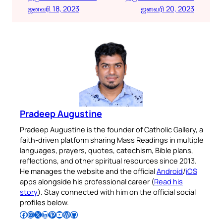
ஜனவரி 18, 2023
ஜனவரி 20, 2023
Pradeep Augustine
Pradeep Augustine is the founder of Catholic Gallery, a
faith-driven platform sharing Mass Readings in multiple
languages, prayers, quotes, catechism, Bible plans,
reflections, and other spiritual resources since 2013.
He manages the website and the official
Android
/
iOS
apps alongside his professional career (
Read his
story
). Stay connected with him on the official social
profiles below.
Follow Pradeep on Facebook
Follow Pradeep on Instagram
Follow Pradeep on X
Follow Pradeep on LinkedIn
Follow Pradeep on Pinterest
Subscribe to Pradeep’s Youtube Channel
Follow Pradeep on WordPress
Follow Pradeep on GitHub