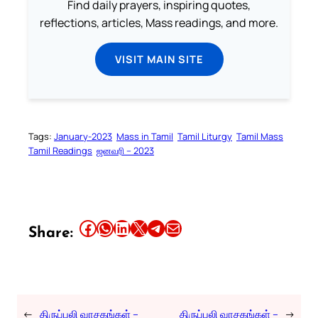
Find daily prayers, inspiring quotes,
reflections, articles, Mass readings, and more.
VISIT MAIN SITE
Tags:
January-2023
Mass in Tamil
Tamil Liturgy
Tamil Mass
Tamil Readings
ஜனவரி – 2023
Share this article on Facebook
Share this article on WhatsApp
Share this article on LinkedIn
Share this article on X
Share this article on Telegram
Email this Article
Share:
←
திருப்பலி வாசகங்கள் –
திருப்பலி வாசகங்கள் –
→