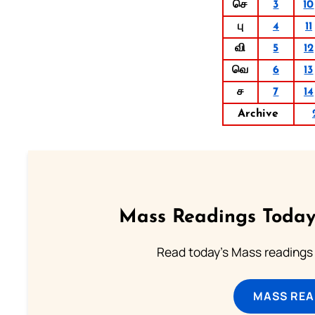
செ
3
10
பு
4
11
வி
5
12
வெ
6
13
ச
7
14
Archive
Mass Readings Today
Read today's Mass readings 
MASS REA