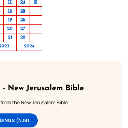
17
24
31
18
25
19
26
20
27
21
28
2023
2024
 - New Jerusalem Bible
from the New Jerusalem Bible.
DINGS (NJB)