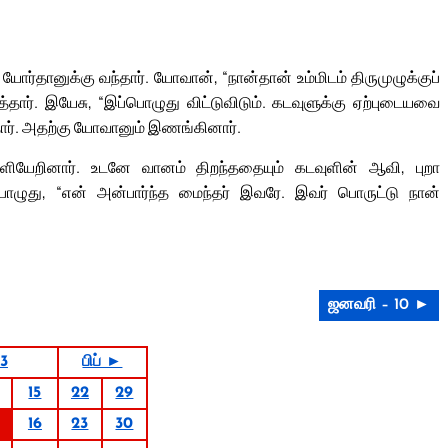
ோர்தானுக்கு வந்தார். யோவான், “நான்தான் உம்மிடம் திருமுழுக்குப்
த்தார். இயேசு, “இப்பொழுது விட்டுவிடும். கடவுளுக்கு ஏற்புடையவை
ார். அதற்கு யோவானும் இணங்கினார்.
ெளியேறினார். உடனே வானம் திறந்ததையும் கடவுளின் ஆவி, புறா
ொழுது, “என் அன்பார்ந்த மைந்தர் இவரே. இவர் பொருட்டு நான்
ஜனவரி – 10 ►
3
பிப் ►
15
22
29
16
23
30