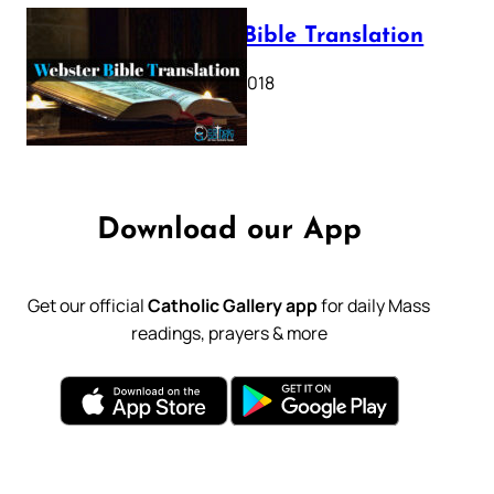
Webster Bible Translation
October 11, 2018
Download our App
Get our official
Catholic Gallery app
for daily Mass
readings, prayers & more