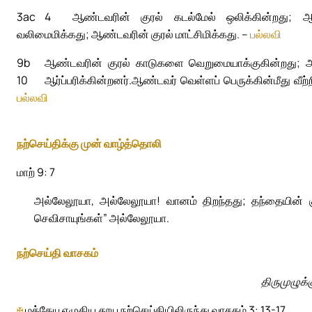
3ac
4
ஆண்டவரின் குரல் கடல்மேல் ஒலிக்கின்றது; ஆண்டவ
வலிமைமிக்கது; ஆண்டவரின் குரல் மாட்சிமிக்கது. –
பல்லவி
9b
ஆண்டவரின் குரல் காடுகளை வெறுமையாக்குகின்றது; அ
10
ஆர்ப்பரிக்கின்றனர்.
ஆண்டவர் வெள்ளப் பெருக்கின்மீது வீற்ற
பல்லவி
நற்செய்திக்கு முன் வாழ்த்தொலி
மாற் 9: 7
அல்லேலூயா, அல்லேலூயா! வானம் திறந்தது; தந்தையின் க
செவிசாயுங்கள்” அல்லேலூயா.
நற்செய்தி வாசகம்
திருமுழுக்
✠
மத்தேயு எழுதிய தூய நற்செய்தியிலிருந்து வாசகம் 3: 13-17