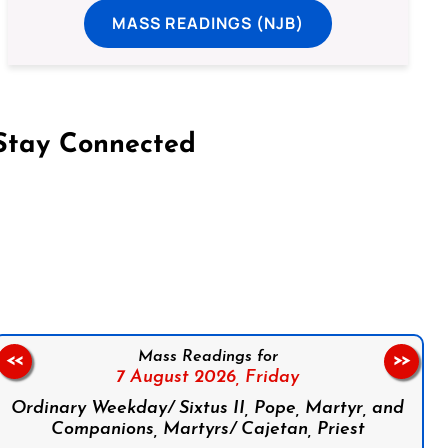
MASS READINGS (NJB)
Stay Connected
on Facebook
Follow us on Instagram
Follow us on X
Subscribe to our YouTube Channel
Follow us on WhatsApp
Mass Readings for
<<
>>
7 August 2026,
Friday
Ordinary Weekday/ Sixtus II, Pope, Martyr, and
Companions, Martyrs/ Cajetan, Priest