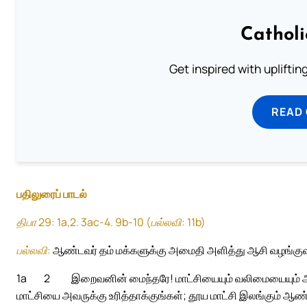
Cathol
Get inspired with uplifti
READ
பதிலுரைப் பாடல்
திபா 29: 1a,2. 3ac-4. 9b-10 (பல்லவி: 11b)
பல்லவி:
ஆண்டவர் தம் மக்களுக்கு அமைதி அளித்து ஆசி வழங்கு
1a
2
இறைவனின் மைந்தரே! மாட்சியையும் வலிமையையும் ஆண
மாட்சியை அவருக்கு உரித்தாக்குங்கள்; தூய மாட்சி இலங்கும் ஆ