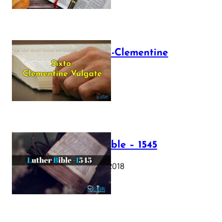
The Sixto-Clementine
Vulgate
July 12, 2025
Luther Bible – 1545
October 17, 2018