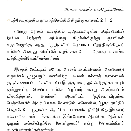
அரசரை வணங்க வந்திருக்கிறோம்.
✠
மத்தேயு எழுதிய தூய நற்செய்தியிலிருந்து வாசகம் 2: 1-12
ஏரோது அரசன் காலத்தில் யூதேயாவிலுள்ள பெத்லகேமில்
இயேசு பிறந்தார். அப்போது கிழக்கிலிருந்து ஞானிகள்
எருசலேமுக்கு வந்து, “யூதர்களின் அரசராகப் பிறந்திருக்கிறவர்
எங்கே? அவரது விண்மீன் எழக் கண்டோம். அவரை வணங்க
வந்திருக்கிறோம்” என்றார்கள்.
இதைக் கேட்டதும் ஏரோது அரசன் கலங்கினான். அவனோடு
எருசலேம் முழுவதும் கலங்கிற்று. அவன் எல்லாத் தலைமைக்
குருக்களையும், மக்களிடையே இருந்த மறைநூல் அறிஞர்களையும்
ஒன்றுகூட்டி, மெசியா எங்கே பிறப்பார் என்று அவர்களிடம்
விசாரித்தான். அவர்கள் அவனிடம், “யூதேயாவிலுள்ள
பெத்லகேமில் அவர் பிறக்க வேண்டும். ஏனெனில், ‘யூதா நாட்டுப்
பெத்லகேமே, யூதாவின் ஆட்சி மையங்களில் நீ சிறியதே இல்லை;
ஏனெனில், என் மக்களாகிய இஸ்ரயேலை ஆயரென ஆள்பவர்
ஒருவர் உன்னிலிருந்தே தோன்றுவார்’ என்று இறவாக்கினர்
எழுதியுள்ளார்” என்றார்கள்.