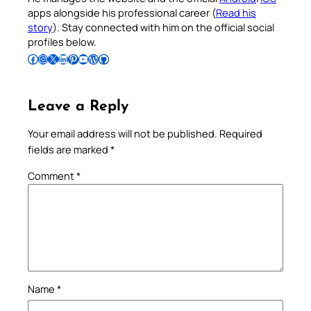
apps alongside his professional career (
Read his
story
). Stay connected with him on the official social
profiles below.
Follow Pradeep on Facebook
Follow Pradeep on Instagram
Follow Pradeep on X
Follow Pradeep on LinkedIn
Follow Pradeep on Pinterest
Subscribe to Pradeep’s Youtube Channel
Follow Pradeep on WordPress
Follow Pradeep on GitHub
Leave a Reply
Your email address will not be published.
Required
fields are marked
*
Comment
*
Name
*