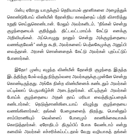
பின்பு ஏரோது யாருக்கும் தெரியாமல் ஞானிகளை அழைத்துக்
கொண்டுபோய் விண்மீன் தோன்றிய காலத்தைப் பற்றி விசாரித்து
உறுதி செய்துகொண்டான். மேலும் அவர்களிடம், “நீங்கள் சென்று
குழந்தையைக் குறித்துத் திட்டவட்டமாய்க் கேட்டு எனக்கு
அறிவியுங்கள். அப்பொழுது நானும் சென்று அக்குழந்தையை
வணங்குவேன்” என்று கூறி, அவர்களைப் பெத்லகேமுக்கு அனுப்பி
வைத்தான். அரசன் சொன்னதைக் கேட்டு அவர்கள் புறப்பட்டுப்
போனார்கள்.
இதோ! முன்பு எழுந்த விண்மீன் தோன்றி குழந்தை இருந்த
இடத்திற்கு மேல் வந்து நிற்கும்வரை அவர்களுக்கு முன்னே சென்று
கொண்டிருந்தது. அங்கே நின்ற விண்மீனைக் கண்டதும் அவர்கள்
மட்டில்லாப் பெருமகிழ்ச்சி அடைந்தார்கள். வீட்டிற்குள் அவர்கள்
போய்க் குழந்தையை அதன் தாய் மரியா வைத்திருப்பதைக்
கண்டார்கள்; நெடுஞ்சாண்கிடையாய் விழுந்து குழந்தையை
வணங்கினார்கள்; தங்கள் பேழைகளைத் திறந்து, பொன்னும்
சாம்பிராணியும் வெள்ளைப் போளமும் காணிக்கையாகக்
கொடுத்தார்கள். ஏரோதிடம் திரும்பிப் போக வேண்டாம் என்று
கனவில் அவர்கள் எச்சரிக்கப்பட்டதால் வேறு வழியாகத் தங்கள்