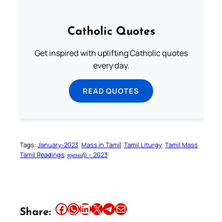
Catholic Quotes
Get inspired with uplifting Catholic quotes
every day.
READ QUOTES
Tags:
January-2023
Mass in Tamil
Tamil Liturgy
Tamil Mass
Tamil Readings
ஜனவரி – 2023
Share this article on Facebook
Share this article on WhatsApp
Share this article on LinkedIn
Share this article on X
Share this article on Telegram
Email this Article
Share: