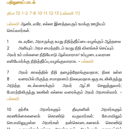
பதிலுரைப் பாடல்
திபா 72: 1-2. 7-8. 10-11. 12-13 (பல்லவி: 11)
பல்லவி:
ஆண்டவரே, எல்லா இனத்தவரும் உமக்கு ஊழியம்
செய்வார்கள்.
1
கடவுளே, அரசருக்கு உமது நீதித்தீர்ப்பை வழங்கும் ஆற்றலை
2
அளியும்; அரச மைந்தரிடம் உமது நீதி விளங்கச் செய்யும்.
அவர் உம் மக்களை நீதியோடு ஆள்வாராக! உம்முடையவரான
எளியோர்க்கு நீதித்தீர்ப்பு வழங்குவாராக. –
பல்லவி
7
அவர் காலத்தில் நீதி தழைத்தோங்குவதாக; நிலா உள்ள
8
வரையில் மிகுந்த சமாதானம் நிலவுவதாக.
ஒரு கடலிலிருந்து
அடுத்த கடல்வரைக்கும் அவர் ஆட்சி செலுத்துவார்;
பேராற்றிலிருந்து உலகின் எல்லை வரைக்கும் அவர் அரசாள்வார். –
பல்லவி
10
தர்சீசு அரசர்களும் தீவுகளின் அரசர்களும்
காணிக்கைகளைக் கொண்டு வருவார்கள்; சேபாவிலும்
செபாவிலுமுள்ள அரசர்கள் நன்கொடைகளைக் கொண்டு