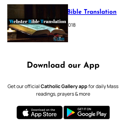
Webster Bible Translation
October 11, 2018
Download our App
Get our official
Catholic Gallery app
for daily Mass
readings, prayers & more