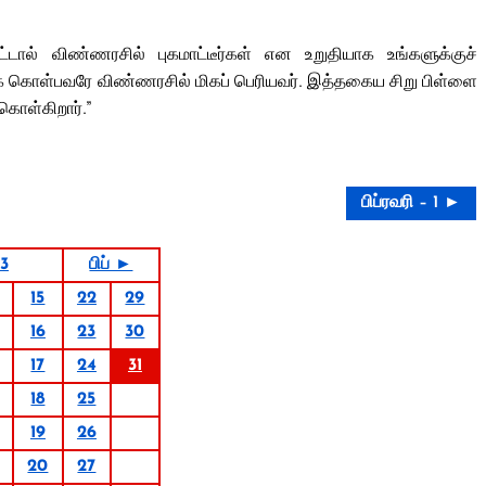
ட்டால் விண்ணரசில் புகமாட்டீர்கள் என உறுதியாக உங்களுக்குச்
ிக் கொள்பவரே விண்ணரசில் மிகப் பெரியவர். இத்தகைய சிறு பிள்ளை
கொள்கிறார்.”
பிப்ரவரி – 1 ►
3
பிப் ►
15
22
29
16
23
30
17
24
31
18
25
19
26
20
27