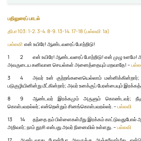
பதிலுரைப் பாடல்
திபா 103: 1-2. 3-4. 8-9. 13-14. 17-18 (பல்லவி: 1a)
பல்லவி:
என் உயிரே! ஆண்டவரைப் போற்றிடு!
1
2
என் உயிரே! ஆண்டவரைப் போற்றிடு! என் முழு உளமே! 
அவருடைய கனிவான செயல்கள் அனைத்தையும் மறவாதே! –
பல்ல
3
4
அவர் உன் குற்றங்களையெல்லாம் மன்னிக்கின்றார்
படுகுழியினின்று மீட்கின்றார்; அவர் உனக்குப் பேரன்பையும் இரக்கத
8
9
ஆண்டவர் இரக்கமும் அருளும் கொண்டவர்; நீடிய
கொள்பவரல்லர்; என்றென்றும் சினங்கொள்பவரல்லர். –
பல்லவி
13
14
தந்தை தம் பிள்ளைகள்மீது இரக்கம் காட்டுவதுபோல் ஆ
அறிவார்; நாம் தூசி என்பது அவர் நினைவில் உள்ளது. –
பல்லவி
17
ஆண்டவரது பேரன்போ அவருக்கு அஞ்சுவோர்மீது என்றெ