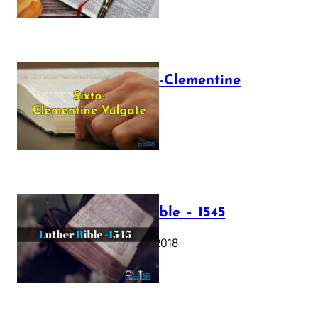
The Sixto-Clementine
Vulgate
July 12, 2025
Luther Bible – 1545
October 17, 2018