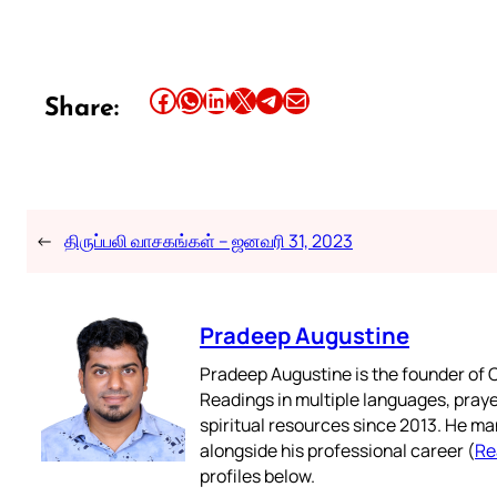
Share this article on Facebook
Share this article on WhatsApp
Share this article on LinkedIn
Share this article on X
Share this article on Telegram
Email this Article
Share:
←
திருப்பலி வாசகங்கள் – ஜனவரி 31, 2023
Pradeep Augustine
Pradeep Augustine is the founder of C
Readings in multiple languages, praye
spiritual resources since 2013. He ma
alongside his professional career (
Re
profiles below.