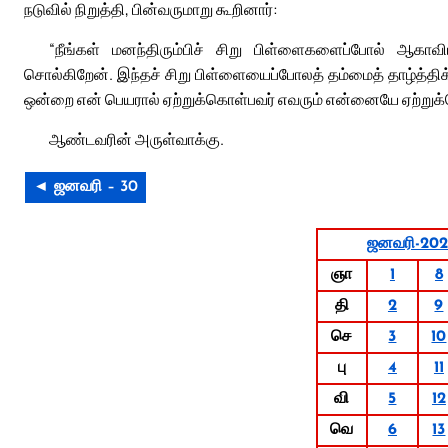
நடுவில் நிறுத்தி, பின்வருமாறு கூறினார்:
“நீங்கள் மனந்திரும்பிச் சிறு பிள்ளைகளைப்போல் ஆகாவி
சொல்கிறேன். இந்தச் சிறு பிள்ளையைப்போலத் தம்மைத் தாழ்த்த
ஒன்றை என் பெயரால் ஏற்றுக்கொள்பவர் எவரும் என்னையே ஏற்றுக்
ஆண்டவரின் அருள்வாக்கு.
◄ ஜனவரி – 30
ஜனவரி-202
ஞா
1
8
தி
2
9
செ
3
10
பு
4
11
வி
5
12
வெ
6
13