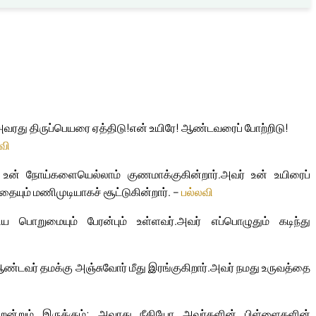
அவரது திருப்பெயரை ஏத்திடு!
என் உயிரே! ஆண்டவரைப் போற்றிடு!
வி
; உன் நோய்களையெல்லாம் குணமாக்குகின்றார்.
அவர் உன் உயிரைப்
்தையும் மணிமுடியாகச் சூட்டுகின்றார். –
பல்லவி
 பொறுமையும் பேரன்பும் உள்ளவர்.
அவர் எப்பொழுதும் கடிந்து
ண்டவர் தமக்கு அஞ்சுவோர் மீது இரங்குகிறார்.
அவர் நமது உருவத்தை
ன்றும் இருக்கும்; அவரது நீதியோ அவர்களின் பிள்ளைகளின்