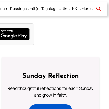
lish
Readings
தமிழ்
Tagalog
Latin
中文
More
Sunday Reflection
Read thoughtful reflections for each Sunday
and grow in faith.