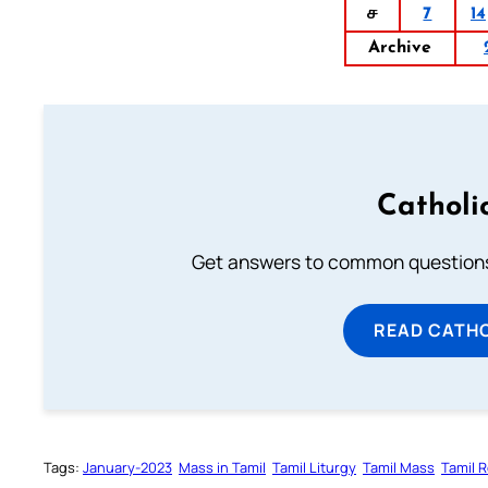
ச
7
14
Archive
Catholi
Get answers to common questions 
READ CATH
Tags:
January-2023
Mass in Tamil
Tamil Liturgy
Tamil Mass
Tamil 