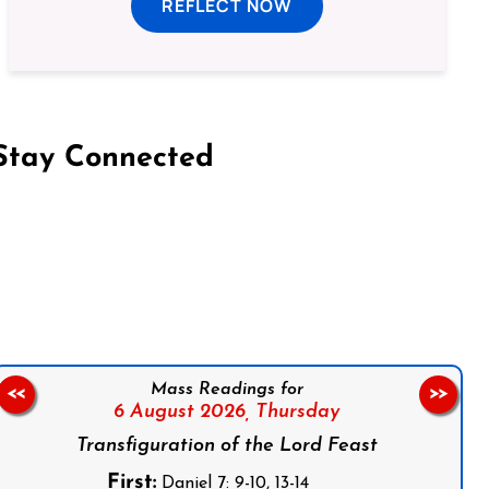
REFLECT NOW
Stay Connected
on Facebook
Follow us on Instagram
Follow us on X
Subscribe to our YouTube Channel
Follow us on WhatsApp
Mass Readings for
<<
>>
6 August 2026,
Thursday
Transfiguration of the Lord Feast
First:
Daniel 7: 9-10, 13-14