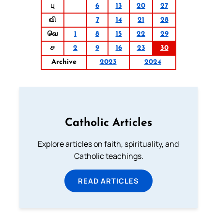
பு
6
13
20
27
வி
7
14
21
28
வெ
1
8
15
22
29
ச
2
9
16
23
30
Archive
2023
2024
Catholic Articles
Explore articles on faith, spirituality, and
Catholic teachings.
READ ARTICLES