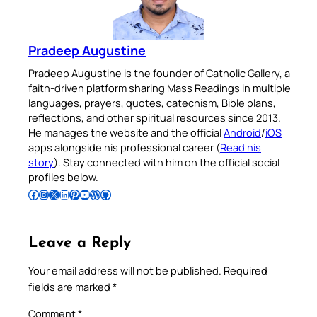
Pradeep Augustine
Pradeep Augustine is the founder of Catholic Gallery, a
faith-driven platform sharing Mass Readings in multiple
languages, prayers, quotes, catechism, Bible plans,
reflections, and other spiritual resources since 2013.
He manages the website and the official
Android
/
iOS
apps alongside his professional career (
Read his
story
). Stay connected with him on the official social
profiles below.
Follow Pradeep on Facebook
Follow Pradeep on Instagram
Follow Pradeep on X
Follow Pradeep on LinkedIn
Follow Pradeep on Pinterest
Subscribe to Pradeep’s Youtube Channel
Follow Pradeep on WordPress
Follow Pradeep on GitHub
Leave a Reply
Your email address will not be published.
Required
fields are marked
*
Comment
*