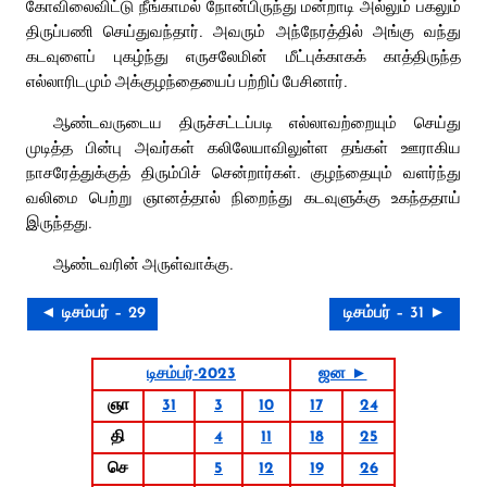
கோவிலைவிட்டு நீங்காமல் நோன்பிருந்து மன்றாடி அல்லும் பகலும்
திருப்பணி செய்துவந்தார். அவரும் அந்நேரத்தில் அங்கு வந்து
கடவுளைப் புகழ்ந்து எருசலேமின் மீட்புக்காகக் காத்திருந்த
எல்லாரிடமும் அக்குழந்தையைப் பற்றிப் பேசினார்.
ஆண்டவருடைய திருச்சட்டப்படி எல்லாவற்றையும் செய்து
முடித்த பின்பு அவர்கள் கலிலேயாவிலுள்ள தங்கள் ஊராகிய
நாசரேத்துக்குத் திரும்பிச் சென்றார்கள். குழந்தையும் வளர்ந்து
வலிமை பெற்று ஞானத்தால் நிறைந்து கடவுளுக்கு உகந்ததாய்
இருந்தது.
ஆண்டவரின் அருள்வாக்கு.
◄ டிசம்பர் – 29
டிசம்பர் – 31 ►
டிசம்பர்-2023
ஜன ►
ஞா
31
3
10
17
24
தி
4
11
18
25
செ
5
12
19
26