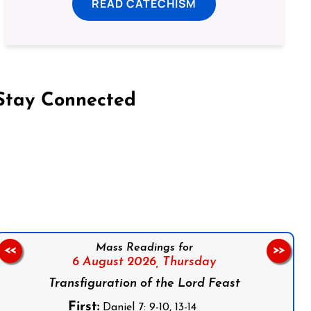
READ CATECHISM
Stay Connected
on Facebook
Follow us on Instagram
Follow us on X
Subscribe to our YouTube Channel
Follow us on WhatsApp
Mass Readings for
<<
>>
6 August 2026,
Thursday
Transfiguration of the Lord Feast
First:
Daniel 7: 9-10, 13-14