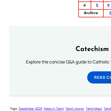
ச
2
9
Archive
Catechism 
Explore the concise Q&A guide to Catholic f
READ C
Tags:
December-2023
Mass in Tamil
Tamil Liturgy
Tamil Mass
Tami