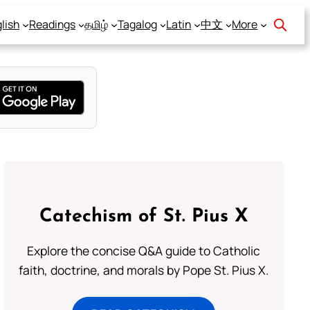
lish
Readings
தமிழ்
Tagalog
Latin
中文
More
Catechism of St. Pius X
Explore the concise Q&A guide to Catholic
faith, doctrine, and morals by Pope St. Pius X.