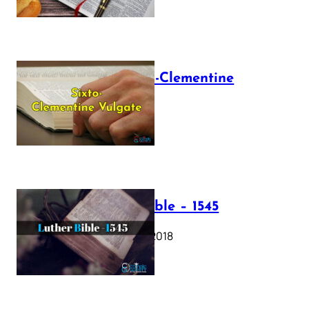
The Sixto-Clementine
Vulgate
July 12, 2025
Luther Bible – 1545
October 17, 2018