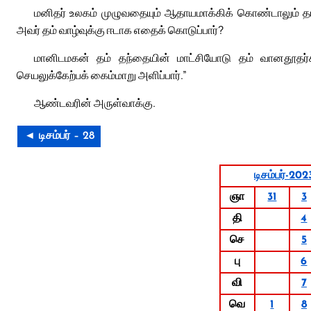
மனிதர் உலகம் முழுவதையும் ஆதாயமாக்கிக் கொண்டாலும் த
அவர் தம் வாழ்வுக்கு ஈடாக எதைக் கொடுப்பார்?
மானிடமகன் தம் தந்தையின் மாட்சியோடு தம் வானதூதர்க
செயலுக்கேற்பக் கைம்மாறு அளிப்பார்.”
ஆண்டவரின் அருள்வாக்கு.
◄ டிசம்பர் – 28
டிசம்பர்-202
ஞா
31
3
தி
4
செ
5
பு
6
வி
7
வெ
1
8