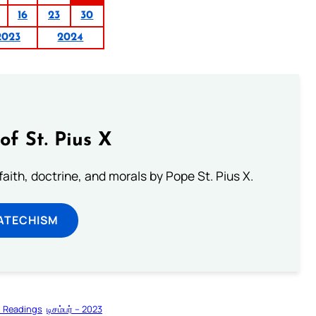
16
23
30
2023
2024
of St. Pius X
aith, doctrine, and morals by Pope St. Pius X.
ATECHISM
l Readings
டிசம்பர் – 2023