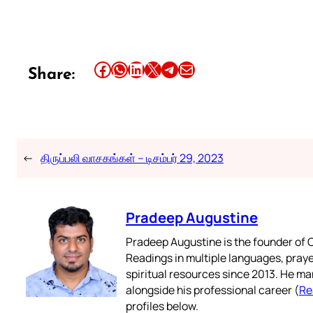
Share this article on Facebook
Share this article on WhatsApp
Share this article on LinkedIn
Share this article on X
Share this article on Telegram
Email this Article
Share:
←
திருப்பலி வாசகங்கள் – டிசம்பர் 29, 2023
Pradeep Augustine
Pradeep Augustine is the founder of C
Readings in multiple languages, praye
spiritual resources since 2013. He ma
alongside his professional career (
Re
profiles below.