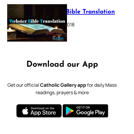
Webster Bible Translation
October 11, 2018
Download our App
Get our official
Catholic Gallery app
for daily Mass
readings, prayers & more