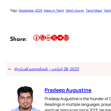
Tags:
December-2023
Mass in Tamil
Tamil Liturgy
Tamil Mass
Tami
Share this article on Facebook
Share this article on WhatsApp
Share this article on LinkedIn
Share this article on X
Share this article on Telegram
Email this Article
Share:
←
திருப்பலி வாசகங்கள் – டிசம்பர் 28, 2023
Pradeep Augustine
Pradeep Augustine is the founder of C
Readings in multiple languages, praye
spiritual resources since 2013. He ma