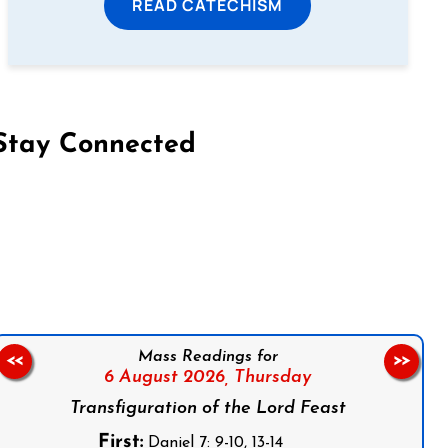
READ CATECHISM
Stay Connected
on Facebook
Follow us on Instagram
Follow us on X
Subscribe to our YouTube Channel
Follow us on WhatsApp
Mass Readings for
<<
>>
6 August 2026,
Thursday
Transfiguration of the Lord Feast
First:
Daniel 7: 9-10, 13-14