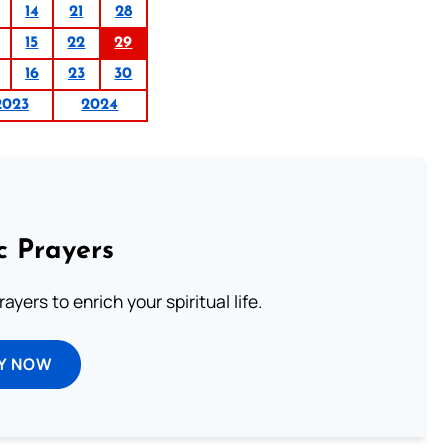
14
21
28
15
22
29
16
23
30
2023
2024
c Prayers
ayers to enrich your spiritual life.
Y NOW