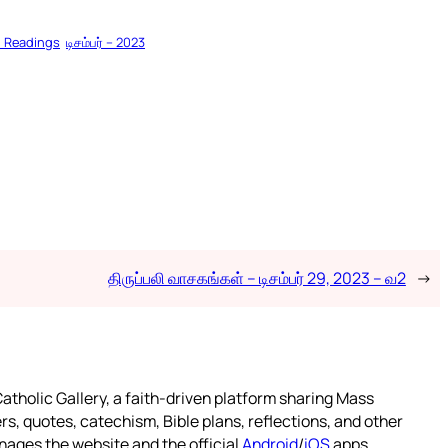
l Readings
டிசம்பர் – 2023
திருப்பலி வாசகங்கள் – டிசம்பர் 29, 2023 – வ2
→
atholic Gallery, a faith-driven platform sharing Mass
rs, quotes, catechism, Bible plans, reflections, and other
nages the website and the official
Android
/
iOS
apps