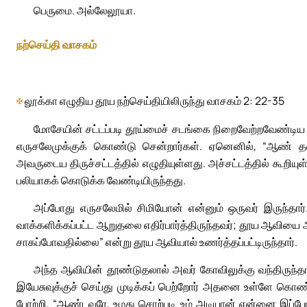
பெருமை. அல்லேலூயா.
நற்செய்தி வாசகம்
✠
லூக்கா எழுதிய தூய நற்செய்தியிலிருந்து வாசகம் 2: 22-35
மோசேயின் சட்டப்படி தூய்மைச் சடங்கை நிறைவேற்றவேண்டி
எருசலேமுக்குக் கொண்டு சென்றார்கள். ஏனெனில், “ஆண் தலை
அவருடைய திருச்சட்டத்தில் எழுதியுள்ளது. அச்சட்டத்தில் கூறிய
பலியாகக் கொடுக்க வேண்டியிருந்தது.
அப்போது எருசலேமில் சிமியோன் என்னும் ஒருவர் இருந்தார
வாக்களிக்கப்பட்ட ஆறுதலை எதிர்பார்த்திருந்தவர்; தூய ஆவிய
சாகப்போவதில்லை” என்று தூய ஆவியால் உணர்த்தப்பட்டிருந்தார்.
அந்த ஆவியின் தூண்டுதலால் அவர் கோவிலுக்கு வந்திருந்தார
இயேசுவுக்குச் செய்து முடிக்கப் பெற்றோர் அதனை உள்ளே கொண
போற்றி, “ஆண்டவரே, உமது சொற்படி உம் அடியான் என்னை இப்ப