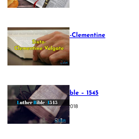
The Sixto-Clementine
Vulgate
July 12, 2025
Luther Bible – 1545
October 17, 2018