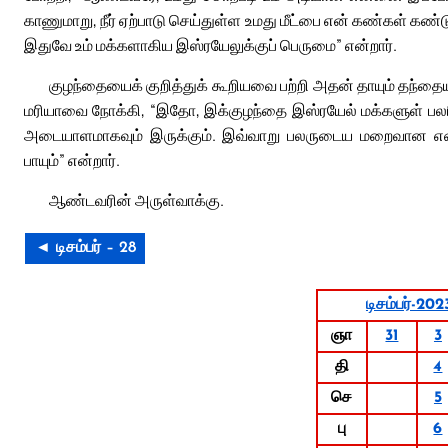
காணுமாறு, நீர் ஏற்பாடு செய்துள்ள உமது மீட்பை என் கண்கள் கண
இதுவே உம் மக்களாகிய இஸ்ரயேலுக்குப் பெருமை” என்றார்.
குழந்தையைக் குறித்துக் கூறியவை பற்றி அதன் தாயும் தந்தைய
மரியாவை நோக்கி, “இதோ, இக்குழந்தை இஸ்ரயேல் மக்களுள் பலரின் வ
அடையாளமாகவும் இருக்கும். இவ்வாறு பலருடைய மறைவான எண்ண
பாயும்” என்றார்.
ஆண்டவரின் அருள்வாக்கு.
◄ டிசம்பர் – 28
டிசம்பர்-202
ஞா
31
3
தி
4
செ
5
பு
6