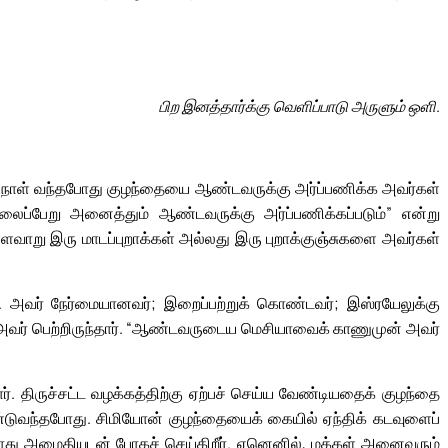
பிற இனத்தார்க்கு வெளிப்பாடு அருளும் ஒளி.
ய நாள் வந்தபோது குழந்தையை ஆண்டவருக்கு அர்ப்பணிக்க அவர்கள்
ப்பேறு அனைத்தும் ஆண்டவருக்கு அர்ப்பணிக்கப்படும்” என்று
ுள்ளவாறு இரு மாடப்புறாக்கள் அல்லது இரு புறாக்குஞ்சுகளை அவர்கள்
். அவர் நேர்மையானவர்; இறைப்பற்றுக் கொண்டவர்; இஸ்ரயேலுக்கு
ை அவர் பெற்றிருந்தார். “ஆண்டவருடைய மெசியாவைக் காணுமுன் அவர்
். திருச்சட்ட வழக்கத்திற்கு ஏற்பச் செய்ய வேண்டியதைக் குழந்தை
்டுவந்தபோது. சிமியோன் குழந்தையைக் கையில் ஏந்திக் கடவுளைப்
ோது அமைதியுடன் போகச் செய்கிறீர். ஏனெனில், மக்கள் அனைவரும்