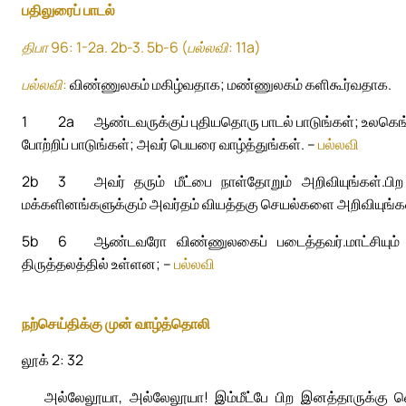
பதிலுரைப் பாடல்
திபா 96: 1-2a. 2b-3. 5b-6 (பல்லவி: 11a)
பல்லவி:
விண்ணுலகம் மகிழ்வதாக; மண்ணுலகம் களிகூர்வதாக.
1
2a
ஆண்டவருக்குப் புதியதொரு பாடல் பாடுங்கள்; உலகெங
போற்றிப் பாடுங்கள்; அவர் பெயரை வாழ்த்துங்கள். –
பல்லவி
2b
3
அவர் தரும் மீட்பை நாள்தோறும் அறிவியுங்கள்.
பி
மக்களினங்களுக்கும் அவர்தம் வியத்தகு செயல்களை அறிவியுங்க
5b
6
ஆண்டவரோ விண்ணுலகைப் படைத்தவர்.
மாட்சியு
திருத்தலத்தில் உள்ளன; –
பல்லவி
நற்செய்திக்கு முன் வாழ்த்தொலி
லூக் 2: 32
அல்லேலூயா, அல்லேலூயா! இம்மீட்பே பிற இனத்தாருக்கு வ