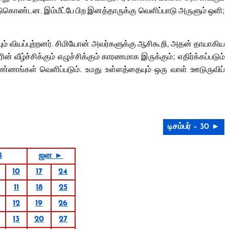
்டுகொண்டன. இம்மீட்பே பிற இனத்தாருக்கு வெளிப்பாடு அருளும் ஒளி;
ும் வியப்புற்றனர். சிமியோன் அவர்களுக்கு ஆசிகூறி, அதன் தாயாகிய
ீழ்ச்சிக்கும் எழுச்சிக்கும் காரணமாக இருக்கும்; எதிர்க்கப்படும்
ங்கள் வெளிப்படும். உமது உள்ளத்தையும் ஒரு வாள் ஊடுருவிப்
டிசம்பர் – 30 ►
3
ஜன ►
10
17
24
11
18
25
12
19
26
13
20
27