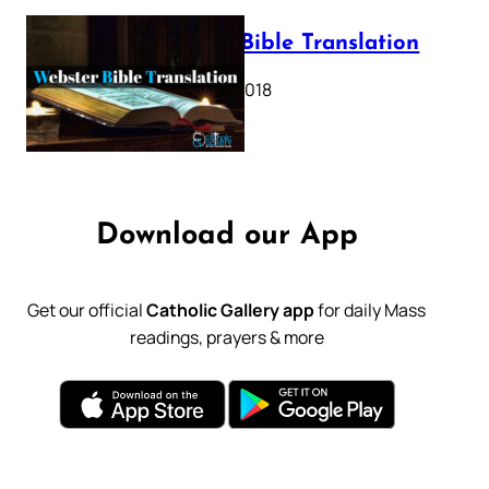
Webster Bible Translation
October 11, 2018
Download our App
Get our official
Catholic Gallery app
for daily Mass
readings, prayers & more