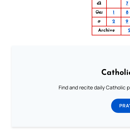
வி
7
வெ
1
8
ச
2
9
Archive
Catholi
Find and recite daily Catholic pr
PRA