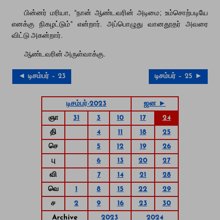
பின்னர் மரியா, “நான் ஆண்டவரின் அடிமை; உம்சொற்படியே
எனக்கு நிகழட்டும்” என்றார். அப்பொழுது வானதூதர் அவரை
விட்டு அகன்றார்.
ஆண்டவரின் அருள்வாக்கு.
◄ டிசம்பர் – 23
டிசம்பர் – 25 ►
டிசம்பர்-2023
ஜன ►
ஞா
31
3
10
17
24
தி
4
11
18
25
செ
5
12
19
26
பு
6
13
20
27
வி
7
14
21
28
வெ
1
8
15
22
29
ச
2
9
16
23
30
Archive
2023
2024