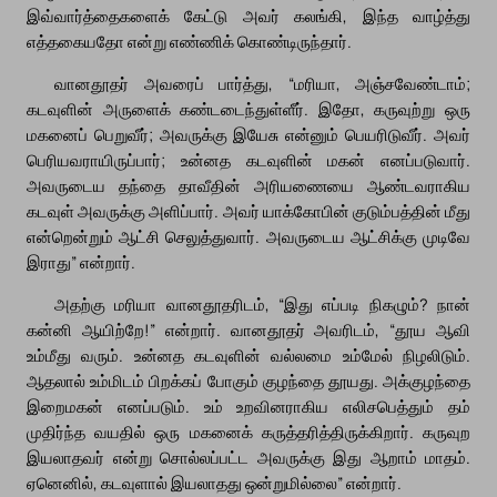
இவ்வார்த்தைகளைக் கேட்டு அவர் கலங்கி, இந்த வாழ்த்து
எத்தகையதோ என்று எண்ணிக் கொண்டிருந்தார்.
வானதூதர் அவரைப் பார்த்து, “மரியா, அஞ்சவேண்டாம்;
கடவுளின் அருளைக் கண்டடைந்துள்ளீர். இதோ, கருவுற்று ஒரு
மகனைப் பெறுவீர்; அவருக்கு இயேசு என்னும் பெயரிடுவீர். அவர்
பெரியவராயிருப்பார்; உன்னத கடவுளின் மகன் எனப்படுவார்.
அவருடைய தந்தை தாவீதின் அரியணையை ஆண்டவராகிய
கடவுள் அவருக்கு அளிப்பார். அவர் யாக்கோபின் குடும்பத்தின் மீது
என்றென்றும் ஆட்சி செலுத்துவார். அவருடைய ஆட்சிக்கு முடிவே
இராது” என்றார்.
அதற்கு மரியா வானதூதரிடம், “இது எப்படி நிகழும்? நான்
கன்னி ஆயிற்றே!” என்றார். வானதூதர் அவரிடம், “தூய ஆவி
உம்மீது வரும். உன்னத கடவுளின் வல்லமை உம்மேல் நிழலிடும்.
ஆதலால் உம்மிடம் பிறக்கப் போகும் குழந்தை தூயது. அக்குழந்தை
இறைமகன் எனப்படும். உம் உறவினராகிய எலிசபெத்தும் தம்
முதிர்ந்த வயதில் ஒரு மகனைக் கருத்தரித்திருக்கிறார். கருவுற
இயலாதவர் என்று சொல்லப்பட்ட அவருக்கு இது ஆறாம் மாதம்.
ஏனெனில், கடவுளால் இயலாதது ஒன்றுமில்லை” என்றார்.