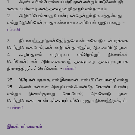
1
ஆண்டவரின் பேரன்பைப்பற்றி நான் என்றும் பாடுவேன்; நீர்
உண்மையுள்ளவர் எனத் தலைமுறைதோறும் என் நாவால்
2
அறிவிப்பேன்.
உமது பேரன்பு என்றென்றும் நிலைத்துள்ளது
என்று அறிவிப்பேன்; உமது உண்மை வானைப்போல் உறுதியானது. –
பல்லவி
3
நீர் உரைத்தது: ‛நான் தேர்ந்துகொண்டவனோடு உடன்படிக்கை
செய்துகொண்டேன்; என் ஊழியன் தாவீதுக்கு ஆணையிட்டு நான்
4
கூறியது:
உன் வழிமரபை என்றென்றும் நிலைக்கச்
செய்வேன்; உன் அரியணையைத் தலைமுறை தலைமுறையாக
நிலைத்திருக்கச் செய்வேன்.’ –
பல்லவி
26
‛நீரே என் தந்தை, என் இறைவன், என் மீட்பின் பாறை’ என்று
28
அவன் என்னை அழைப்பான்.
அவன்மீது கொண்ட பேரன்பு
என்றும் நிலைக்குமாறு செய்வேன்; அவனோடு நான்
செய்துகொண்ட உடன்படிக்கையும் எப்பொழுதும் நிலைத்திருக்கும்.
–
பல்லவி
இரண்டாம் வாசகம்