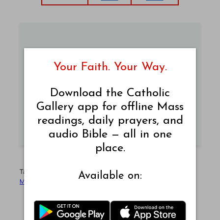
Catholic Answers
Your Faith. Your Way.
Get answers to common questions about
Download the Catholic
Catholic faith and practices.
Gallery app for offline Mass
READ CATHOLIC ANSWERS
readings, daily prayers, and
audio Bible — all in one
place.
Tags:
December-2023
Mass in Tamil
Tamil Liturgy
Tamil
Available on:
Mass
Tamil Readings
டிசம்பர் – 2023