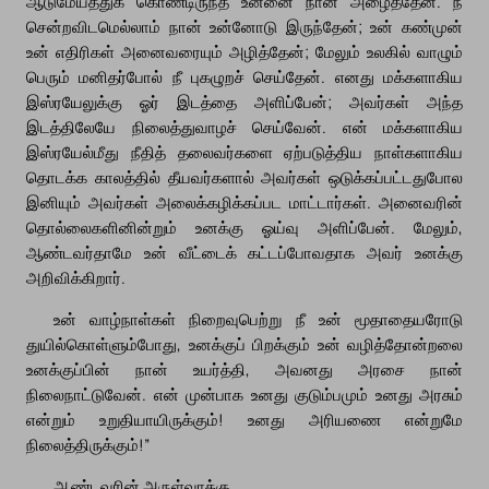
ஆடுமேய்த்துக் கொண்டிருந்த உன்னை நான் அழைத்தேன். நீ
சென்றவிடமெல்லாம் நான் உன்னோடு இருந்தேன்; உன் கண்முன்
உன் எதிரிகள் அனைவரையும் அழித்தேன்; மேலும் உலகில் வாழும்
பெரும் மனிதர்போல் நீ புகழுறச் செய்தேன். எனது மக்களாகிய
இஸ்ரயேலுக்கு ஓர் இடத்தை அளிப்பேன்; அவர்கள் அந்த
இடத்திலேயே நிலைத்துவாழச் செய்வேன். என் மக்களாகிய
இஸ்ரயேல்மீது நீதித் தலைவர்களை ஏற்படுத்திய நாள்களாகிய
தொடக்க காலத்தில் தீயவர்களால் அவர்கள் ஒடுக்கப்பட்டதுபோல
இனியும் அவர்கள் அலைக்கழிக்கப்பட மாட்டார்கள். அனைவரின்
தொல்லைகளினின்றும் உனக்கு ஓய்வு அளிப்பேன். மேலும்,
ஆண்டவர்தாமே உன் வீட்டைக் கட்டப்போவதாக அவர் உனக்கு
அறிவிக்கிறார்.
உன் வாழ்நாள்கள் நிறைவுபெற்று நீ உன் மூதாதையரோடு
துயில்கொள்ளும்போது, உனக்குப் பிறக்கும் உன் வழித்தோன்றலை
உனக்குப்பின் நான் உயர்த்தி, அவனது அரசை நான்
நிலைநாட்டுவேன். என் முன்பாக உனது குடும்பமும் உனது அரசும்
என்றும் உறுதியாயிருக்கும்! உனது அரியணை என்றுமே
நிலைத்திருக்கும்!”
ஆண்டவரின் அருள்வாக்கு.