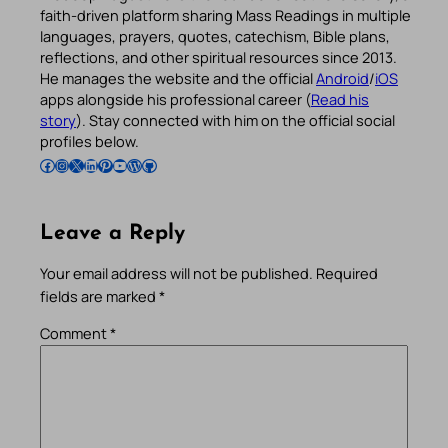
faith-driven platform sharing Mass Readings in multiple
languages, prayers, quotes, catechism, Bible plans,
reflections, and other spiritual resources since 2013.
He manages the website and the official
Android
/
iOS
apps alongside his professional career (
Read his
story
). Stay connected with him on the official social
profiles below.
Follow Pradeep on Facebook
Follow Pradeep on Instagram
Follow Pradeep on X
Follow Pradeep on LinkedIn
Follow Pradeep on Pinterest
Subscribe to Pradeep’s Youtube Channel
Follow Pradeep on WordPress
Follow Pradeep on GitHub
Leave a Reply
Your email address will not be published.
Required
fields are marked
*
Comment
*