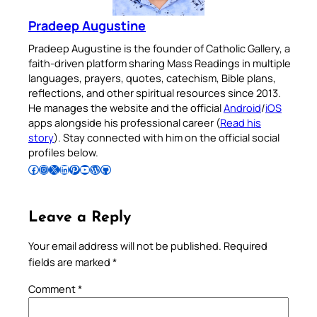
Pradeep Augustine
Pradeep Augustine is the founder of Catholic Gallery, a
faith-driven platform sharing Mass Readings in multiple
languages, prayers, quotes, catechism, Bible plans,
reflections, and other spiritual resources since 2013.
He manages the website and the official
Android
/
iOS
apps alongside his professional career (
Read his
story
). Stay connected with him on the official social
profiles below.
Follow Pradeep on Facebook
Follow Pradeep on Instagram
Follow Pradeep on X
Follow Pradeep on LinkedIn
Follow Pradeep on Pinterest
Subscribe to Pradeep’s Youtube Channel
Follow Pradeep on WordPress
Follow Pradeep on GitHub
Leave a Reply
Your email address will not be published.
Required
fields are marked
*
Comment
*