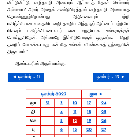
விட்டுவிட்டு, வழிதவறி அலையும் ஆட்டைத் தேடிச் செல்வார்
அல்லவா? அவர் அதைக் கண்டுபிடித்தால் வழிதவறி அலையாத
தொண்ணூற்றொன்பது ஆடுகளையும் பற்றி
மகிழ்ச்சியடைவதைவிட வழி தவறிய அந்த ஓர் ஆட்டைப் பற்றியே
மிகவும் மகிழ்ச்சியடைவார் என உறுதியாக உங்களுக்குச்
சொல்லுகிறேன். அவ்வாறே இச்சிறியோருள் ஒருவர்கூட நெறி
தவறிப் போகக்கூடாது என்பதே உங்கள் விண்ணகத் தந்தையின்
திருவுளம்.”
ஆண்டவரின் அருள்வாக்கு.
◄ டிசம்பர் – 11
டிசம்பர் – 13 ►
டிசம்பர்-2023
ஜன ►
ஞா
31
3
10
17
24
தி
4
11
18
25
செ
5
12
19
26
பு
6
13
20
27