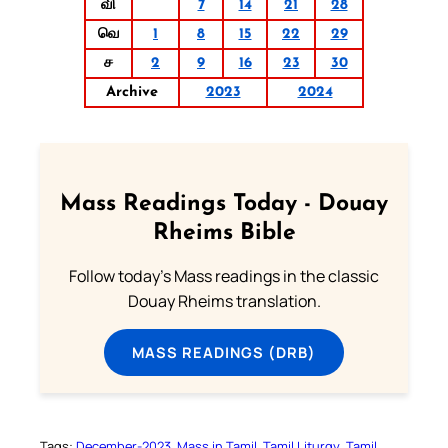
வி
7
14
21
28
வெ
1
8
15
22
29
ச
2
9
16
23
30
Archive
2023
2024
Mass Readings Today - Douay
Rheims Bible
Follow today's Mass readings in the classic
Douay Rheims translation.
MASS READINGS (DRB)
Tags:
December-2023
Mass in Tamil
Tamil Liturgy
Tamil