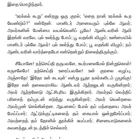
இதை மொழிந்தார்.
“உரக்கக் கூறு” என்றது ஒரு குரல்; “எதை நான் உரக்கக் கூற
வேண்டும்?” என்றேன். மானிடர் அனைவரும் புல்லே ஆவர்;
அவர்களின் மேன்மை வயல்வெளிப் பூவே! ஆண்டவரின் ஆவி
இறங்கி வரவே, புல் உலர்ந்து போம்; பூ வதங்கி விழும்; உண்மையில்
மானிடர் புல்லே ஆவர்! புல் உலர்ந்து போம்; பூ வதங்கி விழும்; நம்
ஆண்டவரின் வார்த்தையோ என்றென்றும் நிலைத்திருக்கும்.
சீயோனே! நற்செய்தி தருபவளே, உயர்மலைமேல் நின்றுகொள்!
எருசலேமே! நற்செய்தி உரைப்பவளே! உன் குரலை எழுப்பு,
அஞ்சாதே! ‘இதோ உன் கடவுள்’ என்று யூதா நகர்களிடம் முழங்கு!
இதோ என் தலைவராகிய ஆண்டவர் ஆற்றலுடன் வருகின்றார்;
அவர் ஆற்றலோடு ஆட்சிபுரிய இருக்கிறார். அவர்தம் வெற்றிப்
பரிசைத் தம்முடன் எடுத்து வருகின்றார்; அவர் வென்றவை
அவர்முன் செல்கின்றன. ஆயனைப் போல் தம் மந்தையை அவர்
மேய்ப்பார்; ஆட்டுக்குட்டிகளைத் தம் கையால் ஒன்றுசேர்ப்பார்;
அவற்றைத் தம் தோளில் தூக்கிச் சுமப்பார்; சினையாடுகளைக்
கவனத்துடன் நடத்திச் செல்வார்.