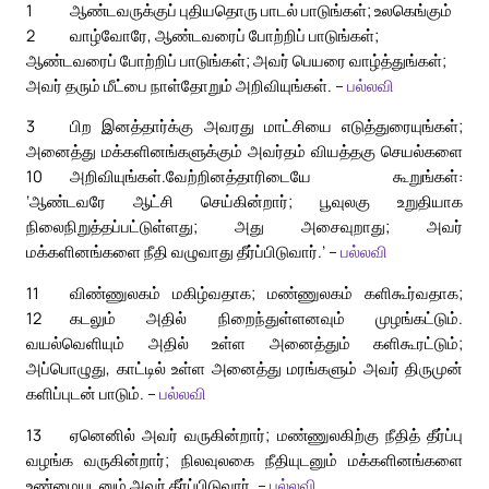
1
ஆண்டவருக்குப் புதியதொரு பாடல் பாடுங்கள்; உலகெங்கும்
2
வாழ்வோரே, ஆண்டவரைப் போற்றிப் பாடுங்கள்;
ஆண்டவரைப் போற்றிப் பாடுங்கள்; அவர் பெயரை வாழ்த்துங்கள்;
அவர் தரும் மீட்பை நாள்தோறும் அறிவியுங்கள். –
பல்லவி
3
பிற இனத்தார்க்கு அவரது மாட்சியை எடுத்துரையுங்கள்;
அனைத்து மக்களினங்களுக்கும் அவர்தம் வியத்தகு செயல்களை
10
அறிவியுங்கள்.
வேற்றினத்தாரிடையே கூறுங்கள்:
‘ஆண்டவரே ஆட்சி செய்கின்றார்; பூவுலகு உறுதியாக
நிலைநிறுத்தப்பட்டுள்ளது; அது அசைவுறாது; அவர்
மக்களினங்களை நீதி வழுவாது தீர்ப்பிடுவார்.’ –
பல்லவி
11
விண்ணுலகம் மகிழ்வதாக; மண்ணுலகம் களிகூர்வதாக;
12
கடலும் அதில் நிறைந்துள்ளனவும் முழங்கட்டும்.
வயல்வெளியும் அதில் உள்ள அனைத்தும் களிகூரட்டும்;
அப்பொழுது, காட்டில் உள்ள அனைத்து மரங்களும் அவர் திருமுன்
களிப்புடன் பாடும். –
பல்லவி
13
ஏனெனில் அவர் வருகின்றார்; மண்ணுலகிற்கு நீதித் தீர்ப்பு
வழங்க வருகின்றார்; நிலவுலகை நீதியுடனும் மக்களினங்களை
உண்மையுடனும் அவர் தீர்ப்பிடுவார். –
பல்லவி