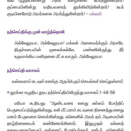
குப்பையினின்று வறியவரைத் தூக்கிவிடுகின்றார்! உயர்
குடியினரோடு அவர்களை அமர்த்துகின்றார்! –
பல்லவி
நற்செய்திக்கு முன் வாழ்த்தொலி
அல்லேலூயா, அல்லேலூயா! மக்கள் அனைவர்க்கும் அரசரே,
திருச்சபையின் மூலைக்கல்லே, மண்ணிலிருந்து நீர்
உருவாக்கிய மனிதனை மீட்க வாரும். அல்லேலூயா.
நற்செய்தி வாசகம்
வல்லவராம் கடவுள் எனக்கு அரும்பெரும் செயல்கள் செய்துள்ளார்.
✠
லூக்கா எழுதிய தூய நற்செய்தியிலிருந்து வாசகம் 1: 46-56
மரியா கூறியது: “ஆண்டவரை எனது உள்ளம் போற்றிப்
பெருமைப்படுத்துகின்றது. என் மீட்பராம் கடவுளை நினைத்து எனது
மனம் பேருவகை கொள்கின்றது. ஏனெனில் அவர் தம் அடிமையின்
தாழ்நிலையைக் கண்ணோக்கினார். இதுமுதல் எல்லாத்
தலைமுறையினரும் என்னைப் பேறுபெற்றவர் என்பர். ஏனெனில்