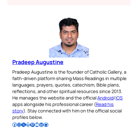
Pradeep Augustine
Pradeep Augustine is the founder of Catholic Gallery, a
faith-driven platform sharing Mass Readings in multiple
languages, prayers, quotes, catechism, Bible plans,
reflections, and other spiritual resources since 2013.
He manages the website and the official
Android
/
iOS
apps alongside his professional career (
Read his
story
). Stay connected with him on the official social
profiles below.
Follow Pradeep on Facebook
Follow Pradeep on Instagram
Follow Pradeep on X
Follow Pradeep on LinkedIn
Follow Pradeep on Pinterest
Subscribe to Pradeep’s Youtube Channel
Follow Pradeep on WordPress
Follow Pradeep on GitHub