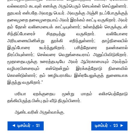
வல்லவராம் கடவுள் எனக்கு அரும்பெரும் செயல்கள் செய்துள்ளார்.
தூயவர் என்பதே அவரது பெயர். அவருக்கு அஞ்சி நடப்போருக்குத்
தலைமுறை தலைமுறையாய் அவர் இரக்கம் காட்டி வருகிறார். அவர்
தம் தோள் வலிமையைக் காட்டியுள்ளார்; உள்ளத்தில் செருக்குடன்
சிந்திப்போரைச் சிதறடித்து வருகிறார். வலியோரை
அரியணையினின்று தூக்கி எறிந்துள்ளார்; தாழ்நிலையில்
இருப்போரை உயர்த்துகிறார். பசித்தோரை நலன்களால்
நிரப்பியுள்ளார்; செல்வரை வெறுங்கையராய் அனுப்பிவிடுகிறார்.
மூதாதையருக்கு உரைத்தபடியே அவர் ஆபிரகாமையும் அவர்தம்
வழிமரபினரையும் என்றென்றும் இரக்கத்தோடு நினைவில்
கொண்டுள்ளார்; தம் ஊழியராகிய இஸ்ரயேலுக்குத் துணையாக
இருந்து வருகிறார்.”
மரியா ஏறக்குறைய மூன்று மாதம் எலிசபெத்தோடு
தங்கியிருந்த பின்பு தம் வீடு திரும்பினார்.
ஆண்டவரின் அருள்வாக்கு.
◄ டிசம்பர் – 21
டிசம்பர் – 23 ►