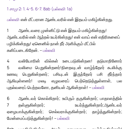
1 சாமு 2: 1. 4-5. 6-7. 8ab (பல்லவி: 1a)
பல்லவி:
என் மீட்பரான ஆண்டவரில் என் இதயம் மகிழ்கின்றது.
1
ஆண்டவரை முன்னிட்டு என் இதயம் மகிழ்கின்றது!
ஆண்டவரில் என் ஆற்றல் உயர்கின்றது! என் வாய் என் எதிரிகளைப்
பழிக்கின்றது! ஏனெனில் நான் நீர் அளிக்கும் மீட்பில்
களிப்படைகிறேன். –
பல்லவி
4
வலியோரின் வில்கள் உடைபடுகின்றன! தடுமாறினோர்
5
வலிமை பெறுகின்றனர்!
நிறைவுடன் வாழ்ந்தோர் கூலிக்கு
உணவு பெறுகின்றனர்; பசியுடன் இருந்தோர் பசி தீர்ந்தார்
ஆகியுள்ளனர்! மலடி எழுவரைப் பெற்றெடுத்துள்ளாள், பல
புதல்வரைப் பெற்றவளோ, தனியள் ஆகின்றாள்! –
பல்லவி
6
ஆண்டவர் கொல்கிறார்; உயிரும் தருகின்றார்; பாதாளத்தில்
7
தள்ளுகின்றார்; உயர்த்துகின்றார்;
ஆண்டவர்
ஏழையாக்குகின்றார்; செல்வராக்குகின்றார்; தாழ்த்துகின்றார்;
மேன்மைப்படுத்துகின்றார்! –
பல்லவி
8ab
புழுதியினின்று அவர் ஏழைகளை உயர்த்துகின்றார்!