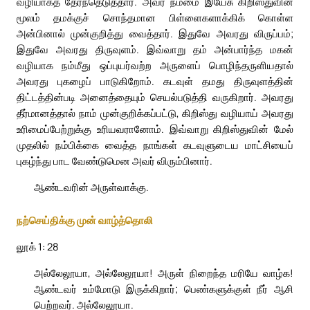
வழியாகத் தேர்ந்தெடுத்தார். அவர் நம்மை இயேசு கிறிஸ்துவின்
மூலம் தமக்குச் சொந்தமான பிள்ளைகளாக்கிக் கொள்ள
அன்பினால் முன்குறித்து வைத்தார். இதுவே அவரது விருப்பம்;
இதுவே அவரது திருவுளம். இவ்வாறு தம் அன்பார்ந்த மகன்
வழியாக நம்மீது ஒப்புயர்வற்ற அருளைப் பொழிந்தருளியதால்
அவரது புகழைப் பாடுகிறோம். கடவுள் தமது திருவுளத்தின்
திட்டத்தின்படி அனைத்தையும் செயல்படுத்தி வருகிறார். அவரது
தீர்மானத்தால் நாம் முன்குறிக்கப்பட்டு, கிறிஸ்து வழியாய் அவரது
உரிமைப்பேற்றுக்கு உரியவரானோம். இவ்வாறு கிறிஸ்துவின் மேல்
முதலில் நம்பிக்கை வைத்த நாங்கள் கடவுளுடைய மாட்சியைப்
புகழ்ந்து பாட வேண்டுமென அவர் விரும்பினார்.
ஆண்டவரின் அருள்வாக்கு.
நற்செய்திக்கு முன் வாழ்த்தொலி
லூக் 1: 28
அல்லேலூயா, அல்லேலூயா! அருள் நிறைந்த மரியே வாழ்க!
ஆண்டவர் உம்மோடு இருக்கிறார்; பெண்களுக்குள் நீர் ஆசி
பெற்றவர். அல்லேலூயா.