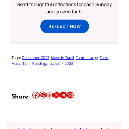
Read thoughtful reflections for each Sunday
and grow in faith.
REFLECT NOW
Tags:
December-2023
Mass in Tamil
Tamil Liturgy
Tamil
Mass
Tamil Readings
டிசம்பர் – 2023
Share this article on Facebook
Share this article on WhatsApp
Share this article on LinkedIn
Share this article on X
Share this article on Telegram
Email this Article
Share: