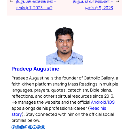
←
திருப்பலி வாசகங்கள் –
திருப்பலி வாசகங்கள் –
→
டிசம்பர் 7, 2023 – வ2
டிசம்பர் 9, 2023
Pradeep Augustine
Pradeep Augustine is the founder of Catholic Gallery, a
faith-driven platform sharing Mass Readings in multiple
languages, prayers, quotes, catechism, Bible plans,
reflections, and other spiritual resources since 2013.
He manages the website and the official
Android
/
iOS
apps alongside his professional career (
Read his
story
). Stay connected with him on the official social
profiles below.
Follow Pradeep on Facebook
Follow Pradeep on Instagram
Follow Pradeep on X
Follow Pradeep on LinkedIn
Follow Pradeep on Pinterest
Subscribe to Pradeep’s Youtube Channel
Follow Pradeep on WordPress
Follow Pradeep on GitHub