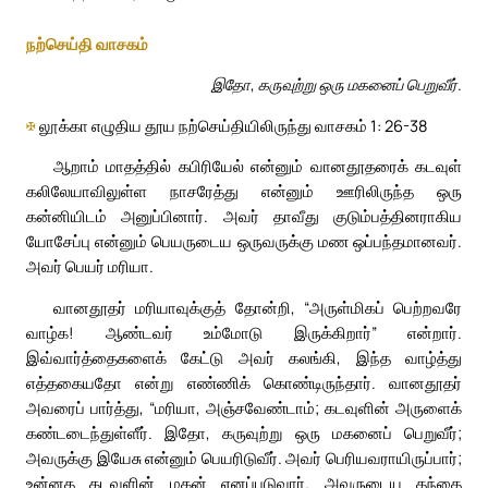
நற்செய்தி வாசகம்
இதோ, கருவுற்று ஒரு மகனைப் பெறுவீர்.
✠
லூக்கா எழுதிய தூய நற்செய்தியிலிருந்து வாசகம் 1: 26-38
ஆறாம் மாதத்தில் கபிரியேல் என்னும் வானதூதரைக் கடவுள்
கலிலேயாவிலுள்ள நாசரேத்து என்னும் ஊரிலிருந்த ஒரு
கன்னியிடம் அனுப்பினார். அவர் தாவீது குடும்பத்தினராகிய
யோசேப்பு என்னும் பெயருடைய ஒருவருக்கு மண ஒப்பந்தமானவர்.
அவர் பெயர் மரியா.
வானதூதர் மரியாவுக்குத் தோன்றி, “அருள்மிகப் பெற்றவரே
வாழ்க! ஆண்டவர் உம்மோடு இருக்கிறார்” என்றார்.
இவ்வார்த்தைகளைக் கேட்டு அவர் கலங்கி, இந்த வாழ்த்து
எத்தகையதோ என்று எண்ணிக் கொண்டிருந்தார். வானதூதர்
அவரைப் பார்த்து, “மரியா, அஞ்சவேண்டாம்; கடவுளின் அருளைக்
கண்டடைந்துள்ளீர். இதோ, கருவுற்று ஒரு மகனைப் பெறுவீர்;
அவருக்கு இயேசு என்னும் பெயரிடுவீர். அவர் பெரியவராயிருப்பார்;
உன்னத கடவுளின் மகன் எனப்படுவார். அவருடைய தந்தை