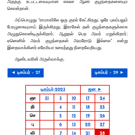
அதற்கு உட்பட்டவையுமான எல்லா ஆண் குழந்தைகளையும்
கொன்றான்.
அப்பொழுது “ராமாவிலே ஒரு குரல் கேட்கிறது; ஒரே புலம்பலும்
பேரழுகையுமாய் இருக்கிறது; இராகேல் தன் குழந்தைகளுக்காக
அழுதுகொண்டிருக்கிறார்; ஆறுதல் பெற அவர் மறுக்கிறார்;
ஏனெனில் அவர் குழந்தைகள் அவரோடு இல்லை” என்று
இறைவாக்கினர் எரேமியா உரைத்தது நிறைவேறியது.
ஆண்டவரின் அருள்வாக்கு.
◄ டிசம்பர் – 27
டிசம்பர் – 29 ►
டிசம்பர்-2023
ஜன ►
ஞா
31
3
10
17
24
தி
4
11
18
25
செ
5
12
19
26
பு
6
13
20
27
வி
7
14
21
28