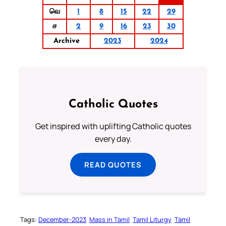
வெ
1
8
15
22
29
ச
2
9
16
23
30
Archive
2023
2024
Catholic Quotes
Get inspired with uplifting Catholic quotes
every day.
READ QUOTES
Tags:
December-2023
Mass in Tamil
Tamil Liturgy
Tamil