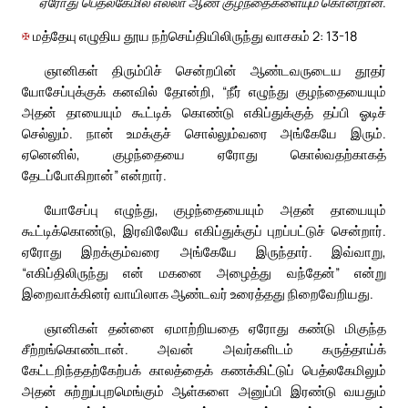
ஏரோது பெத்லகேமில் எல்லா ஆண் குழந்தைகளையும் கொன்றான்.
✠
மத்தேயு எழுதிய தூய நற்செய்தியிலிருந்து வாசகம் 2: 13-18
ஞானிகள் திரும்பிச் சென்றபின் ஆண்டவருடைய தூதர்
யோசேப்புக்குக் கனவில் தோன்றி, “நீர் எழுந்து குழந்தையையும்
அதன் தாயையும் கூட்டிக் கொண்டு எகிப்துக்குத் தப்பி ஓடிச்
செல்லும். நான் உமக்குச் சொல்லும்வரை அங்கேயே இரும்.
ஏனெனில், குழந்தையை ஏரோது கொல்வதற்காகத்
தேடப்போகிறான்” என்றார்.
யோசேப்பு எழுந்து, குழந்தையையும் அதன் தாயையும்
கூட்டிக்கொண்டு, இரவிலேயே எகிப்துக்குப் புறப்பட்டுச் சென்றார்.
ஏரோது இறக்கும்வரை அங்கேயே இருந்தார். இவ்வாறு,
“எகிப்திலிருந்து என் மகனை அழைத்து வந்தேன்” என்று
இறைவாக்கினர் வாயிலாக ஆண்டவர் உரைத்தது நிறைவேறியது.
ஞானிகள் தன்னை ஏமாற்றியதை ஏரோது கண்டு மிகுந்த
சீற்றங்கொண்டான். அவன் அவர்களிடம் கருத்தாய்க்
கேட்டறிந்ததற்கேற்பக் காலத்தைக் கணக்கிட்டுப் பெத்லகேமிலும்
அதன் சுற்றுப்புறமெங்கும் ஆள்களை அனுப்பி இரண்டு வயதும்