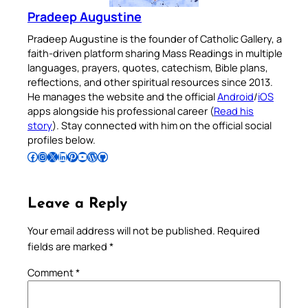
Pradeep Augustine
Pradeep Augustine is the founder of Catholic Gallery, a
faith-driven platform sharing Mass Readings in multiple
languages, prayers, quotes, catechism, Bible plans,
reflections, and other spiritual resources since 2013.
He manages the website and the official
Android
/
iOS
apps alongside his professional career (
Read his
story
). Stay connected with him on the official social
profiles below.
Follow Pradeep on Facebook
Follow Pradeep on Instagram
Follow Pradeep on X
Follow Pradeep on LinkedIn
Follow Pradeep on Pinterest
Subscribe to Pradeep’s Youtube Channel
Follow Pradeep on WordPress
Follow Pradeep on GitHub
Leave a Reply
Your email address will not be published.
Required
fields are marked
*
Comment
*