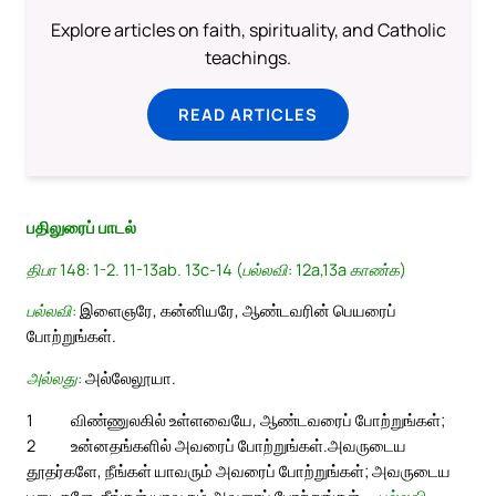
Explore articles on faith, spirituality, and Catholic
teachings.
READ ARTICLES
பதிலுரைப் பாடல்
திபா 148: 1-2. 11-13ab. 13c-14 (பல்லவி: 12a,13a காண்க)
பல்லவி:
இளைஞரே, கன்னியரே, ஆண்டவரின் பெயரைப்
போற்றுங்கள்.
அல்லது:
அல்லேலூயா.
1
விண்ணுலகில் உள்ளவையே, ஆண்டவரைப் போற்றுங்கள்;
2
உன்னதங்களில் அவரைப் போற்றுங்கள்.
அவருடைய
தூதர்களே, நீங்கள் யாவரும் அவரைப் போற்றுங்கள்; அவருடைய
படைகளே, நீங்கள் யாவரும் அவரைப் போற்றுங்கள். –
பல்லவி