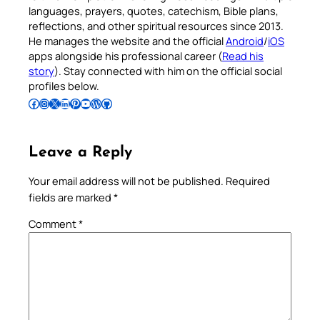
languages, prayers, quotes, catechism, Bible plans,
reflections, and other spiritual resources since 2013.
He manages the website and the official
Android
/
iOS
apps alongside his professional career (
Read his
story
). Stay connected with him on the official social
profiles below.
Follow Pradeep on Facebook
Follow Pradeep on Instagram
Follow Pradeep on X
Follow Pradeep on LinkedIn
Follow Pradeep on Pinterest
Subscribe to Pradeep’s Youtube Channel
Follow Pradeep on WordPress
Follow Pradeep on GitHub
Leave a Reply
Your email address will not be published.
Required
fields are marked
*
Comment
*