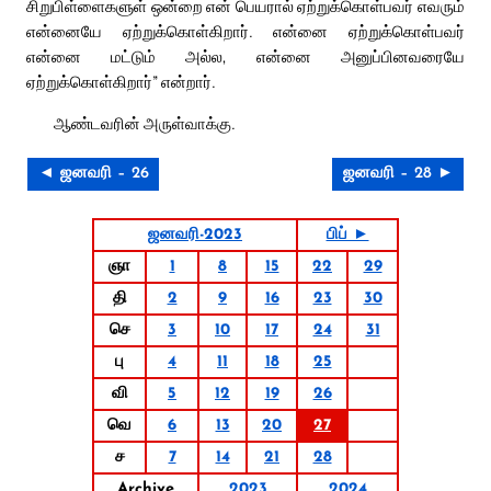
சிறுபிள்ளைகளுள் ஒன்றை என் பெயரால் ஏற்றுக்கொள்பவர் எவரும்
என்னையே ஏற்றுக்கொள்கிறார். என்னை ஏற்றுக்கொள்பவர்
என்னை மட்டும் அல்ல, என்னை அனுப்பினவரையே
ஏற்றுக்கொள்கிறார்” என்றார்.
ஆண்டவரின் அருள்வாக்கு.
◄ ஜனவரி – 26
ஜனவரி – 28 ►
ஜனவரி-2023
பிப் ►
ஞா
1
8
15
22
29
தி
2
9
16
23
30
செ
3
10
17
24
31
பு
4
11
18
25
வி
5
12
19
26
வெ
6
13
20
27
ச
7
14
21
28
Archive
2023
2024