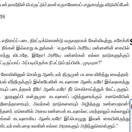
ன் தாவீதின் பொருட்டும் நான் எருசலேமைப் பாதுகாத்து விடுவிப்பேன்.
 36
திராய்ப் படை திரட்டிக்கொண்டு வருவதாகக் கேள்வியுற்று, எசேக்கி
் நீங்கள் இவ்வாறு கூறுங்கள்: ‘எருசலேம் அசீரிய மன்னனின் கையில்
 ஏமாந்து விடாதே. இதோ! அசீரிய மன்னர்கள் எல்லா நாடுகளுக்கும்
ிருப்பாய். அப்படியிருக்க நீ மட்டும் தப்பிவிட முடியுமா?”
Follow us 
 கோவிலினுள் சென்று ஆண்டவர் திருமுன் மடலை விரித்து வைத்தார்.
மேல் வீற்றிருக்கும் இஸ்ரயேலின் கடவுளான ஆண்டவரே! இவ்வுலகத்து
ம் படைத்தவர் நீரே! ஆண்டவரே! நீர் செவிசாய்த்துக் கேட்டருளும்.
தூதனுப்பி என்றுமுள கடவுளைப் பழித்துரைக்கும் சனகெரிபின்
றினத்தாரையும், அவர்கள் நாடுகளையும் அழித்தது உண்மைதான்!
ரித்தனர். ஏனெனில் அவை உண்மைக் கடவுளல்ல; மரத்தாலும் கல்லாலும்
ங்கள் கடவுளாகிய ஆண்டவரே! இப்பொழுது இவன் கையிலிருந்து
ண்டவர் என்பதை உலகின் எல்லா அரசுகளும் அறிந்துகொள்ளும்.”