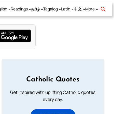
lish
Readings
தமிழ்
Tagalog
Latin
中文
More
Catholic Quotes
Get inspired with uplifting Catholic quotes
every day.