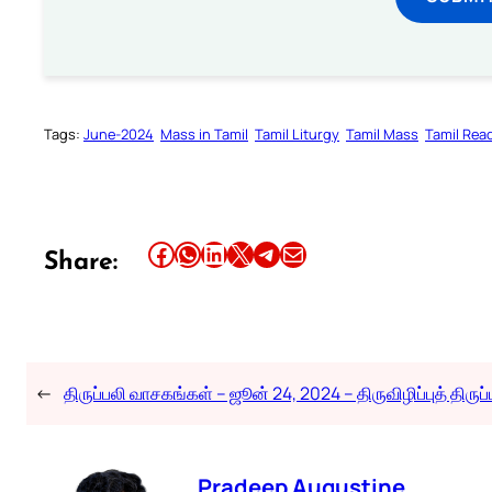
Tags:
June-2024
Mass in Tamil
Tamil Liturgy
Tamil Mass
Tamil Rea
Share this article on Facebook
Share this article on WhatsApp
Share this article on LinkedIn
Share this article on X
Share this article on Telegram
Email this Article
Share:
←
திருப்பலி வாசகங்கள் – ஜூன் 24, 2024 – திருவிழிப்புத் திருப்
Pradeep Augustine