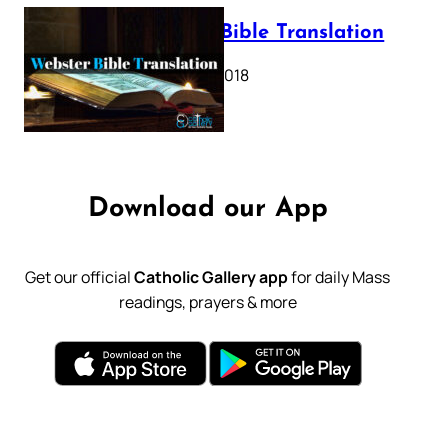
Webster Bible Translation
October 11, 2018
Download our App
Get our official
Catholic Gallery app
for daily Mass
readings, prayers & more