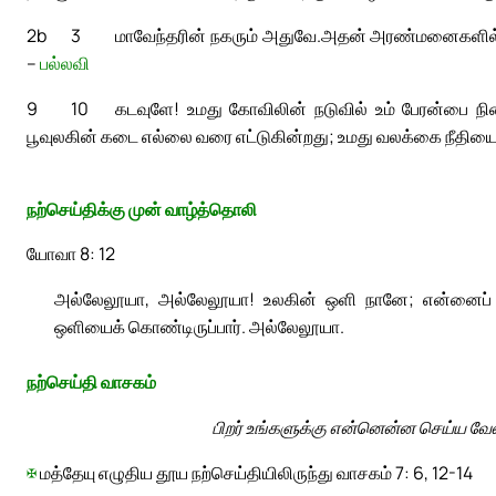
2b
3
மாவேந்தரின் நகரும் அதுவே.
அதன் அரண்மனைகளில் கட
–
பல்லவி
9
10
கடவுளே! உமது கோவிலின் நடுவில் உம் பேரன்பை நி
பூவுலகின் கடை எல்லை வரை எட்டுகின்றது; உமது வலக்கை நீதியை
நற்செய்திக்கு முன் வாழ்த்தொலி
யோவா 8: 12
அல்லேலூயா, அல்லேலூயா! உலகின் ஒளி நானே; என்னைப் பின்
ஒளியைக் கொண்டிருப்பார். அல்லேலூயா.
நற்செய்தி வாசகம்
பிறர் உங்களுக்கு என்னென்ன செய்ய வேண
✠
மத்தேயு எழுதிய தூய நற்செய்தியிலிருந்து வாசகம் 7: 6, 12-14