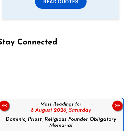
READ QUOTES
Stay Connected
on Facebook
Follow us on Instagram
Follow us on X
Subscribe to our YouTube Channel
Follow us on WhatsApp
Mass Readings for
<<
>>
8 August 2026,
Saturday
Dominic, Priest, Religious Founder Obligatory
Memorial