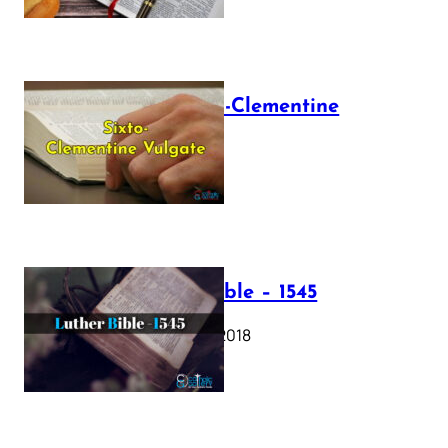
The Sixto-Clementine
Vulgate
July 12, 2025
Luther Bible – 1545
October 17, 2018