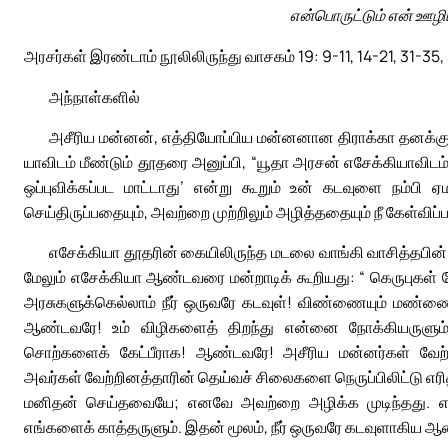
என்பொருட்டும் என் ஊழிய
அரசர்கள் இரண்டாம் நூலிலிருந்து வாசகம் 19: 9-11, 14-21, 31-35,
அந்நாள்களில்
அசீரிய மன்னன், எத்தியோப்பிய மன்னனான திராக்கா தனக்கு எ
யாவிடம் மீண்டும் தூதரை அனுப்பி, “யூதா அரசன் எசேக்கியாவிடம
ஒப்புவிக்கப்பட மாட்டாது’ என்று கூறும் உன் கடவுளை நம்பி
செய்திருப்பதையும், அவற்றை முற்றிலும் அழித்ததையும் நீ கேள்விப்பட்ட
எசேக்கியா தூதரின் கையிலிருந்த மடலை வாங்கி வாசித்தபின்
மேலும் எசேக்கியா ஆண்டவரை மன்றாடிக் கூறியது: “ கெருபுகள் 
அரசுகளுக்கெல்லாம் நீர் ஒருவரே கடவுள்! விண்ணையும் மண்ணையு
ஆண்டவரே! உம் விழிகளைத் திறந்து என்னை நோக்கியருளும். 
சொற்களைக் கேட்பீராக! ஆண்டவரே! அசீரிய மன்னர்கள் வேற்
அவர்கள் வேற்றினத்தாரின் தெய்வச் சிலைகளை நெருப்பிலிட்டு எ
மனிதன் செய்தவையே; எனவே அவற்றை அழிக்க முடிந்தது. எ
எங்களைக் காத்தருளும். இதன் மூலம், நீர் ஒருவரே கடவுளாகிய ஆ