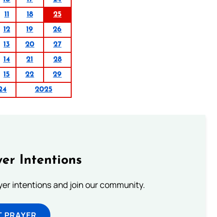
11
18
25
12
19
26
13
20
27
14
21
28
15
22
29
24
2025
er Intentions
ayer intentions and join our community.
T PRAYER