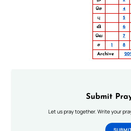
செ
4
பு
5
வி
6
வெ
7
ச
1
8
Archive
20
Submit Pray
Let us pray together. Write your pr
SUBMI