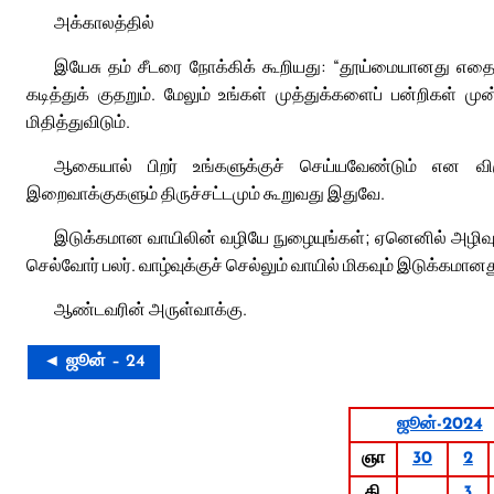
அக்காலத்தில்
இயேசு தம் சீடரை நோக்கிக் கூறியது: “தூய்மையானது எதைய
கடித்துக் குதறும். மேலும் உங்கள் முத்துக்களைப் பன்றிகள்
மிதித்துவிடும்.
ஆகையால் பிறர் உங்களுக்குச் செய்யவேண்டும் என விரும
இறைவாக்குகளும் திருச்சட்டமும் கூறுவது இதுவே.
இடுக்கமான வாயிலின் வழியே நுழையுங்கள்; ஏனெனில் அழிவுக்
செல்வோர் பலர். வாழ்வுக்குச் செல்லும் வாயில் மிகவும் இடுக்கமான
ஆண்டவரின் அருள்வாக்கு.
◄ ஜூன் – 24
ஜூன்-2024
ஞா
30
2
தி
3