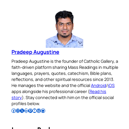
Pradeep Augustine
Pradeep Augustine is the founder of Catholic Gallery, a
faith-driven platform sharing Mass Readings in multiple
languages, prayers, quotes, catechism, Bible plans,
reflections, and other spiritual resources since 2013.
He manages the website and the official
Android
/
iOS
apps alongside his professional career (
Read his
story
). Stay connected with him on the official social
profiles below.
Follow Pradeep on Facebook
Follow Pradeep on Instagram
Follow Pradeep on X
Follow Pradeep on LinkedIn
Follow Pradeep on Pinterest
Subscribe to Pradeep’s Youtube Channel
Follow Pradeep on WordPress
Follow Pradeep on GitHub