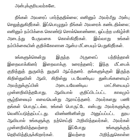
அன்புக்குரியவர்களே,
நீங்கள் அவரைப் பார்த்ததில்லை; எனினும் அவர்மீது அன்பு
செலுத்துகிறீர்கள். இப்பொழுதும் நீங்கள் அவரைக் கண்டதில்லை;
எனினும் நம்பிக்கை கொண்டு சொல்லொண்ணா, ஒப்பற்ற மகிழ்ச்சி
அடைந்து பேருவகை கொள்கிறீர்கள். இவ்வாறு உங்கள்
நம்பிக்கையின் குறிக்கோளான ஆன்ம மீட்பையும் பெறுகிறீர்கள்.
உங்களுக்கென்று இருந்த அருளைப் பற்றித்தான்
இறைவாக்கினர் இறைவாக்கு உரைத்தனர்; இந்த மீட்பைக்
குறித்துத் துருவித் துருவி ஆய்ந்தனர். தங்களுக்குள் இருந்த
கிறிஸ்துவின் ஆவி, கிறிஸ்து படவேண்டிய துன்பங்களையும்
அவற்றுக்குப்பின் அடையவேண்டிய மாட்சியையும்
முன்னறிவித்தபோது, ஆவியால் குறிப்பிடப்பட்ட காலமும்
சூழ்நிலையும் எவையென்று ஆராய்ந்தனர். அவர்களது பணி
தங்கள் பொருட்டல்ல, உங்கள் பொருட்டே என்பது அவர்களுக்கு
வெளிப்படுத்தப்பட்டது. விண்ணினின்று அனுப்பப்பட்ட தூய
ஆவியால் உங்களுக்கு நற்செய்தி அறிவித்தவர்கள், அவர்கள்
முன்னறிவித்தவற்றை இப்போது உங்களுக்குத்
தெரிவித்திருக்கிறார்கள். இவற்றை அறிந்துகொள்ள