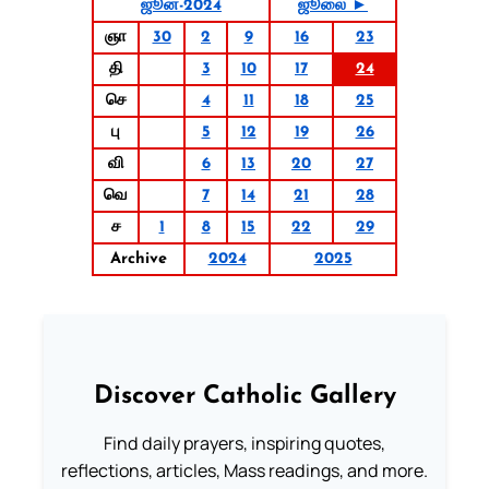
ஜூன்-2024
ஜூலை ►
ஞா
30
2
9
16
23
தி
3
10
17
24
செ
4
11
18
25
பு
5
12
19
26
வி
6
13
20
27
வெ
7
14
21
28
ச
1
8
15
22
29
Archive
2024
2025
Discover Catholic Gallery
Find daily prayers, inspiring quotes,
reflections, articles, Mass readings, and more.