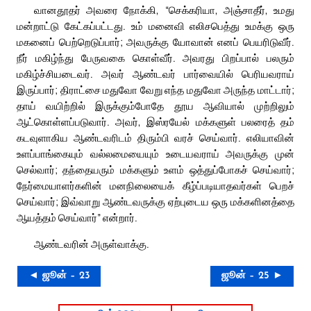
வானதூதர் அவரை நோக்கி, “செக்கரியா, அஞ்சாதீர், உமது
மன்றாட்டு கேட்கப்பட்டது. உம் மனைவி எலிசபெத்து உமக்கு ஒரு
மகனைப் பெற்றெடுப்பார்; அவருக்கு யோவான் எனப் பெயரிடுவீர்.
நீர் மகிழ்ந்து பேருவகை கொள்வீர். அவரது பிறப்பால் பலரும்
மகிழ்ச்சியடைவர். அவர் ஆண்டவர் பார்வையில் பெரியவராய்
இருப்பார்; திராட்சை மதுவோ வேறு எந்த மதுவோ அருந்த மாட்டார்;
தாய் வயிற்றில் இருக்கும்போதே தூய ஆவியால் முற்றிலும்
ஆட்கொள்ளப்படுவார். அவர், இஸ்ரயேல் மக்களுள் பலரைத் தம்
கடவுளாகிய ஆண்டவரிடம் திரும்பி வரச் செய்வார். எலியாவின்
உளப்பாங்கையும் வல்லமையையும் உடையவராய் அவருக்கு முன்
செல்வார்; தந்தையரும் மக்களும் உளம் ஒத்துப்போகச் செய்வார்;
நேர்மையாளர்களின் மனநிலையைக் கீழ்ப்படியாதவர்கள் பெறச்
செய்வார்; இவ்வாறு ஆண்டவருக்கு ஏற்புடைய ஒரு மக்களினத்தை
ஆயத்தம் செய்வார்” என்றார்.
ஆண்டவரின் அருள்வாக்கு.
◄ ஜூன் – 23
ஜூன் – 25 ►