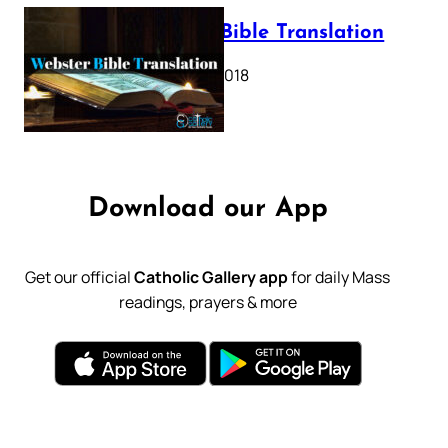
Webster Bible Translation
October 11, 2018
Download our App
Get our official
Catholic Gallery app
for daily Mass
readings, prayers & more