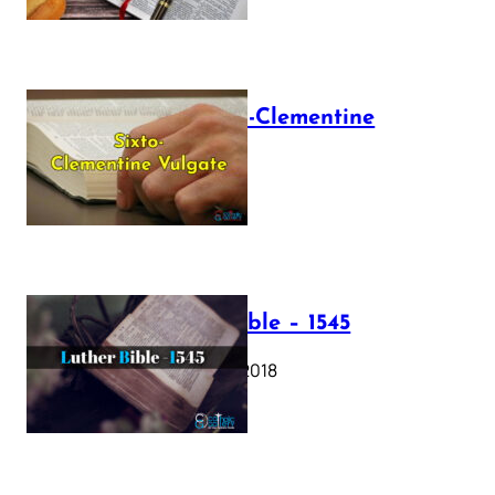
The Sixto-Clementine
Vulgate
July 12, 2025
Luther Bible – 1545
October 17, 2018