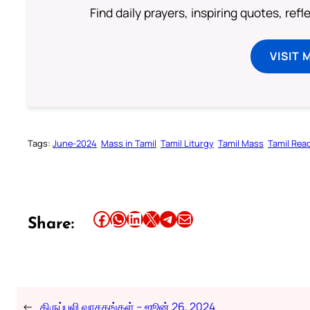
Find daily prayers, inspiring quotes, ref
VISIT 
Tags:
June-2024
Mass in Tamil
Tamil Liturgy
Tamil Mass
Tamil Rea
Share this article on Facebook
Share this article on WhatsApp
Share this article on LinkedIn
Share this article on X
Share this article on Telegram
Email this Article
Share:
←
திருப்பலி வாசகங்கள் – ஜூன் 26, 2024