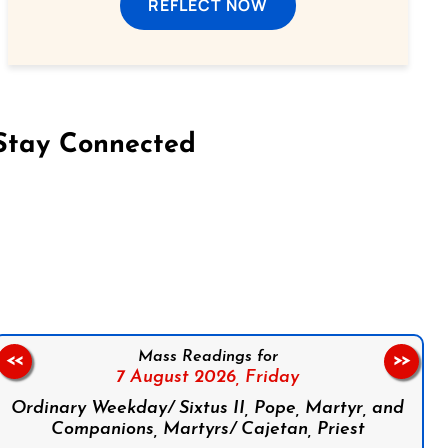
REFLECT NOW
Stay Connected
on Facebook
Follow us on Instagram
Follow us on X
Subscribe to our YouTube Channel
Follow us on WhatsApp
Mass Readings for
<<
>>
7 August 2026,
Friday
Ordinary Weekday/ Sixtus II, Pope, Martyr, and
Companions, Martyrs/ Cajetan, Priest