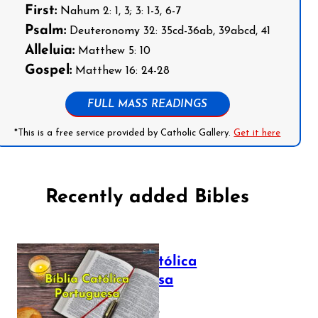
First:
Nahum 2: 1, 3; 3: 1-3, 6-7
Psalm:
Deuteronomy 32: 35cd-36ab, 39abcd, 41
Alleluia:
Matthew 5: 10
Gospel:
Matthew 16: 24-28
FULL MASS READINGS
*This is a free service provided by Catholic Gallery.
Get it here
Recently added Bibles
Bíblia Católica
Portuguesa
July 16, 2025