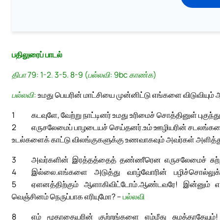
பதிலுரைப் பாடல்
திபா 79: 1-2. 3-5. 8-9 (பல்லவி: 9bc காண்க)
பல்லவி:
உமது பெயரின் மாட்சியை முன்னிட்டு எங்களை விடுவியும
1
கடவுளே, வேற்று நாட்டினர் உமது உரிமைச் சொத்தினுள் புகுந்த
2
எருசலேமைப் பாழடையச் செய்தனர்.
உம் ஊழியரின் சடலங்கள
உடல்களைக் காட்டு விலங்குகளுக்கு உணவாகவும் அவர்கள் அளித்த
3
அவர்களின் இரத்தத்தைத் தண்ணீரென எருசலேமைச் சுற்ற
4
இல்லை.
எங்களை அடுத்து வாழ்வோரின் பழிச்சொல்லுக்
5
ஏளனத்திற்கும் ஆளாகிவிட்டோம்.
ஆண்டவரே! இன்னும் எவ்
வெஞ்சினம் நெருப்பாக எரியுமோ? –
பல்லவி
8
எம் மூதாதையரின் குற்றங்களை எம்மீது சுமத்தாதேயும்