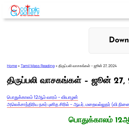
Skip
to
content
Down
Home
»
Tamil Mass Reading
»
திருப்பலி வாசகங்கள் – ஜூன் 27, 2024
திருப்பலி வாசகங்கள் – ஜூன் 27,
பொதுக்காலம் 12ஆம் வாரம் – வியாழன்
அலெக்சாந்திரிய நகர் புனித சிரில் – ஆயர், மறைவல்லுநர் (வி.நின
பொதுக்காலம் 12ஆ