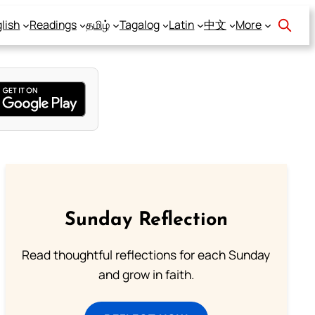
lish
Readings
தமிழ்
Tagalog
Latin
中文
More
Sunday Reflection
Read thoughtful reflections for each Sunday
and grow in faith.