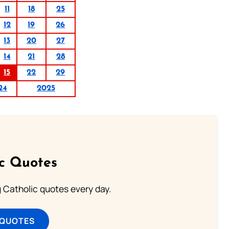
11
18
25
12
19
26
13
20
27
14
21
28
15
22
29
24
2025
ic Quotes
ng Catholic quotes every day.
 QUOTES