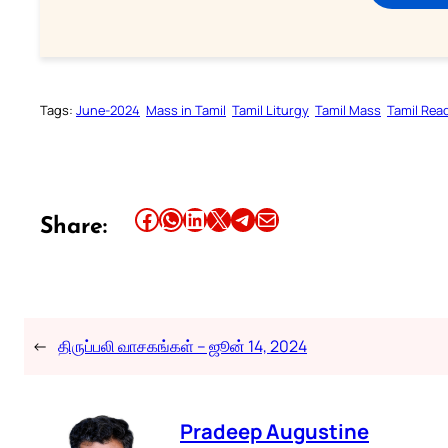
Tags:
June-2024
Mass in Tamil
Tamil Liturgy
Tamil Mass
Tamil Rea
Share this article on Facebook
Share this article on WhatsApp
Share this article on LinkedIn
Share this article on X
Share this article on Telegram
Email this Article
Share:
←
திருப்பலி வாசகங்கள் – ஜூன் 14, 2024
Pradeep Augustine