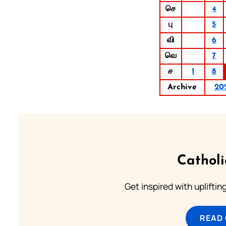
செ
4
பு
5
வி
6
வெ
7
ச
1
8
Archive
20
Cathol
Get inspired with uplifti
READ