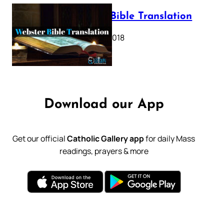
Webster Bible Translation
October 11, 2018
Download our App
Get our official
Catholic Gallery app
for daily Mass
readings, prayers & more