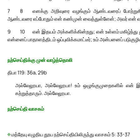
7
8
எனக்கு அறிவுரை வழங்கும் ஆண்டவரைப் போற்றுகி
ஆண்டவரை எப்போதும் என் கண்முன் வைத்துள்ளேன்; அவர் என் வல
9
10
என் இதயம் அக்களிக்கின்றது; என் உள்ளம் மகிழ்ந்து து
என்னைப் பாதாளத்திடம் ஒப்புவிக்கமாட்டீர்; உம் அன்பனைப் படுகுழ
நற்செய்திக்கு முன் வாழ்த்தொலி
திபா 119: 36a, 29b
அல்லேலூயா, அல்லேலூயா! உம் ஒழுங்குமுறைகளில் என் இதய
கற்றுத்தாரும். அல்லேலூயா.
நற்செய்தி வாசகம்
✠
மத்தேயு எழுதிய தூய நற்செய்தியிலிருந்து வாசகம் 5: 33-37