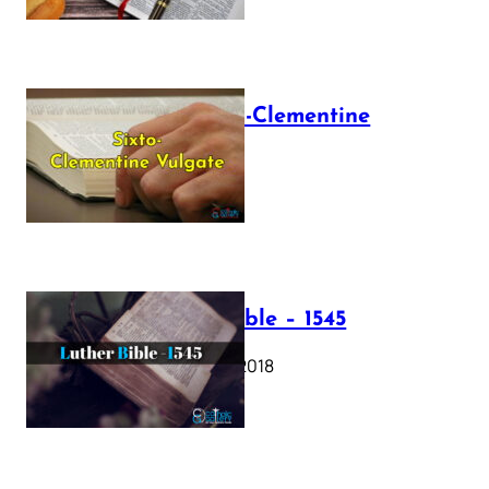
The Sixto-Clementine
Vulgate
July 12, 2025
Luther Bible – 1545
October 17, 2018