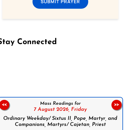
SUBMIT PRAYER
Stay Connected
on Facebook
Follow us on Instagram
Follow us on X
Subscribe to our YouTube Channel
Follow us on WhatsApp
Mass Readings for
<<
>>
7 August 2026,
Friday
Ordinary Weekday/ Sixtus II, Pope, Martyr, and
Companions, Martyrs/ Cajetan, Priest