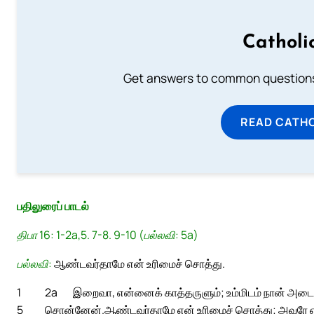
Catholi
Get answers to common questions 
READ CATH
பதிலுரைப் பாடல்
திபா 16: 1-2a,5. 7-8. 9-10 (பல்லவி: 5a)
பல்லவி:
ஆண்டவர்தாமே என் உரிமைச் சொத்து.
1
2a
இறைவா, என்னைக் காத்தருளும்; உம்மிடம் நான் அடைக்
5
சொன்னேன்.
ஆண்டவர்தாமே என் உரிமைச் சொத்து; அவரே என