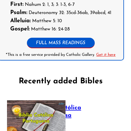
First:
Nahum 2: 1, 3; 3: 1-3, 6-7
Psalm:
Deuteronomy 32: 35cd-36ab, 39abcd, 41
Alleluia:
Matthew 5: 10
Gospel:
Matthew 16: 24-28
FULL MASS READINGS
*This is a free service provided by Catholic Gallery.
Get it here
Recently added Bibles
Bíblia Católica
Portuguesa
July 16, 2025