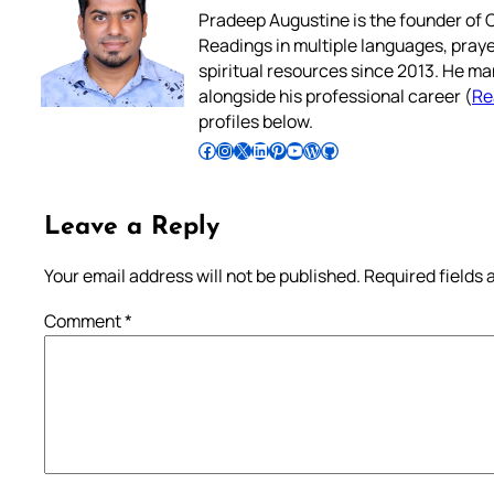
Pradeep Augustine is the founder of C
Readings in multiple languages, praye
spiritual resources since 2013. He ma
alongside his professional career (
Re
profiles below.
Follow Pradeep on Facebook
Follow Pradeep on Instagram
Follow Pradeep on X
Follow Pradeep on LinkedIn
Follow Pradeep on Pinterest
Subscribe to Pradeep’s Youtube Channel
Follow Pradeep on WordPress
Follow Pradeep on GitHub
Leave a Reply
Your email address will not be published.
Required fields
Comment
*