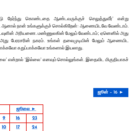
 நேர்ந்து கொண்டதை ஆண்டவருக்குச் செலுத்துவீர்’ என்று
றீர்கள். ஆனால் நான் உங்களுக்குச் சொல்கிறேன்: ஆணையிடவே வேண்டாம்.
வுளின் அரியணை. மண்ணுலகின் மேலும் வேண்டாம்; ஏனெனில் அது
அது பேரரசரின் நகரம். உங்கள் தலைமுடியின் மேலும் ஆணையிட
ாக்கவோ கறுப்பாக்கவோ உங்களால் இயலாது.
ல்லை’ என்றால் ‘இல்லை’ எனவும் சொல்லுங்கள். இதைவிட மிகுதியாகச்
ஜூன் – 16 ►
ஜூலை ►
9
16
23
10
17
24