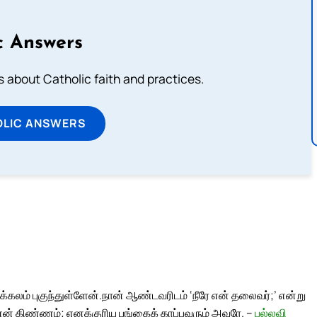
c Answers
about Catholic faith and practices.
OLIC ANSWERS
கலம் புகுந்துள்ளேன்.
நான் ஆண்டவரிடம் ‘நீரே என் தலைவர்;’ என்று
் கிண்ணம்; எனக்குரிய பங்கைக் காப்பவரும் அவரே. –
பல்லவி