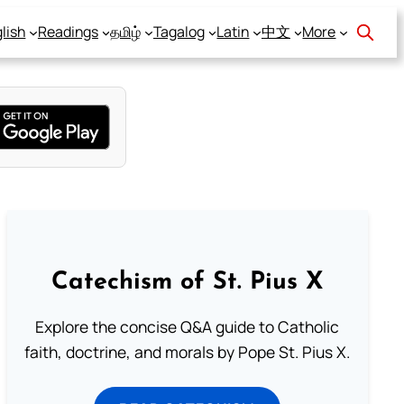
lish
Readings
தமிழ்
Tagalog
Latin
中文
More
Catechism of St. Pius X
Explore the concise Q&A guide to Catholic
faith, doctrine, and morals by Pope St. Pius X.