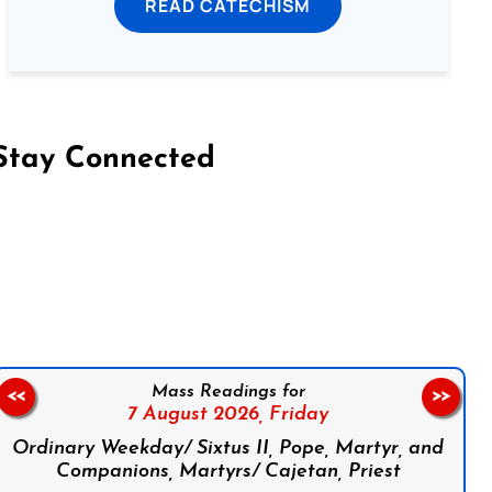
READ CATECHISM
Stay Connected
on Facebook
Follow us on Instagram
Follow us on X
Subscribe to our YouTube Channel
Follow us on WhatsApp
Mass Readings for
<<
>>
7 August 2026,
Friday
Ordinary Weekday/ Sixtus II, Pope, Martyr, and
Companions, Martyrs/ Cajetan, Priest