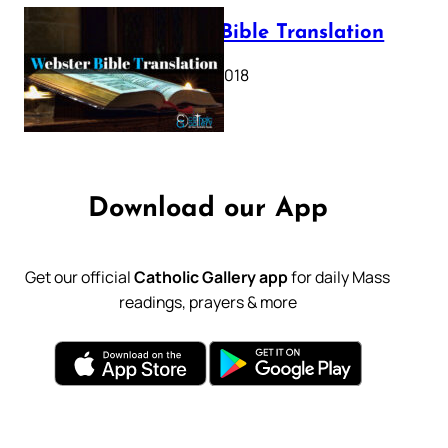
Webster Bible Translation
October 11, 2018
Download our App
Get our official
Catholic Gallery app
for daily Mass
readings, prayers & more