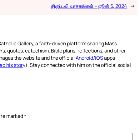
திருப்பலி வாசகங்கள் – ஜூன் 5, 2024
→
atholic Gallery, a faith-driven platform sharing Mass
rs, quotes, catechism, Bible plans, reflections, and other
nages the website and the official
Android
/
iOS
apps
ad his story
). Stay connected with him on the official social
 are marked
*