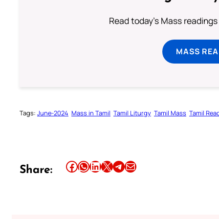
Read today's Mass readings 
MASS REA
Tags:
June-2024
Mass in Tamil
Tamil Liturgy
Tamil Mass
Tamil Rea
Share this article on Facebook
Share this article on WhatsApp
Share this article on LinkedIn
Share this article on X
Share this article on Telegram
Email this Article
Share: