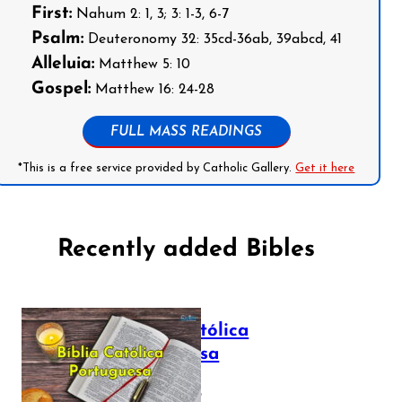
First:
Nahum 2: 1, 3; 3: 1-3, 6-7
Psalm:
Deuteronomy 32: 35cd-36ab, 39abcd, 41
Alleluia:
Matthew 5: 10
Gospel:
Matthew 16: 24-28
FULL MASS READINGS
*This is a free service provided by Catholic Gallery.
Get it here
Recently added Bibles
Bíblia Católica
Portuguesa
July 16, 2025