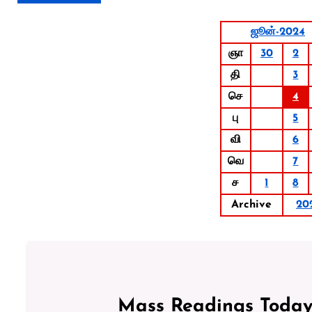
ஜூன்-2024
ஞா
30
2
தி
3
செ
4
பு
5
வி
6
வெ
7
ச
1
8
Archive
20
Mass Readings Today