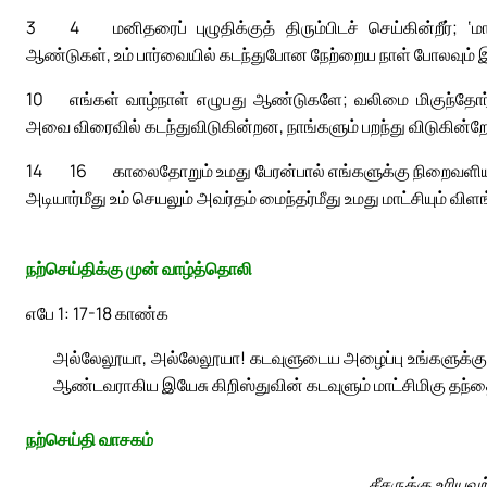
3
4
மனிதரைப் புழுதிக்குத் திரும்பிடச் செய்கின்றீர்; ‘ம
ஆண்டுகள், உம் பார்வையில் கடந்துபோன நேற்றைய நாள் போலவும் 
10
எங்கள் வாழ்நாள் எழுபது ஆண்டுகளே; வலிமை மிகுந்தோர்
அவை விரைவில் கடந்துவிடுகின்றன, நாங்களும் பறந்து விடுகின்ற
14
16
காலைதோறும் உமது பேரன்பால் எங்களுக்கு நிறைவளியும
அடியார்மீது உம் செயலும் அவர்தம் மைந்தர்மீது உமது மாட்சியும் விளங
நற்செய்திக்கு முன் வாழ்த்தொலி
எபே 1: 17-18 காண்க
அல்லேலூயா, அல்லேலூயா! கடவுளுடைய அழைப்பு உங்களுக்கு எ
ஆண்டவராகிய இயேசு கிறிஸ்துவின் கடவுளும் மாட்சிமிகு தந
நற்செய்தி வாசகம்
சீசருக்கு உரியவ