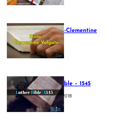
The Sixto-Clementine
Vulgate
July 12, 2025
Luther Bible – 1545
October 17, 2018