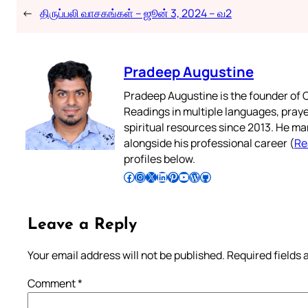
←
திருப்பலி வாசகங்கள் – ஜூன் 3, 2024 – வ2
Pradeep Augustine
Pradeep Augustine is the founder of C
Readings in multiple languages, praye
spiritual resources since 2013. He ma
alongside his professional career (
Re
profiles below.
Follow Pradeep on Facebook
Follow Pradeep on Instagram
Follow Pradeep on X
Follow Pradeep on LinkedIn
Follow Pradeep on Pinterest
Subscribe to Pradeep’s Youtube Channel
Follow Pradeep on WordPress
Follow Pradeep on GitHub
Leave a Reply
Your email address will not be published.
Required fields
Comment
*