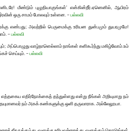
ானிடரே! மீண்டும் புழுதியாகுங்கள்’ என்கின்றீர்.
ஏனெனில், ஆயிரம்
இரவின் ஒரு சாமம் போலவும் உள்ளன. –
பல்லவி
க்கு எண்பது; அவற்றில் பெருமைக்கு உரியன துன்பமும் துயரமுமே!
ோம். –
பல்லவி
்; அப்பொழுது வாழ்நாளெல்லாம் நாங்கள் களிகூர்ந்து மகிழ்வோம்.
உம்
்கச் செய்யும். –
பல்லவி
த்தகைய எதிர்நோக்கைத் தந்துள்ளது என்று நீங்கள் அறியுமாறு நம்
்தையுமானவர் நம் அகக் கண்களுக்கு ஒளி தருவாராக. அல்லேலூயா.
ற்றைச் சீசருக்கும் கடவுளுக்கு உரியவற்றைக் கடவுளுக்கும் கொடுங்கள்.