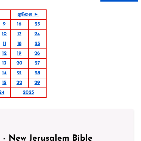
ஜூலை ►
9
16
23
10
17
24
11
18
25
12
19
26
13
20
27
14
21
28
15
22
29
24
2025
 - New Jerusalem Bible