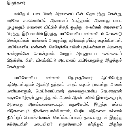
இருந்தனர்.
கல்தேயப் படையினர் அரசனைப் பின் தொடர்ந்து சென்று,
எரிகோ சமவெளியில் அவனைப் பிடித்தனர்; அவனது படை
முழுவதும் அவனை விட்டுச் சிதறி ஓடிற்று. அவர்கள் அரசனைப்
பிடித்து, இரிபலாவில் இருந்து பாபிலோனிய மன்னனிடம் கொண்டு
சென்றார்கள். மன்னன் அவனுக்கு எதிராகத் தீர்ப்பு வழங்கினான்.
பாபிலோனிய மன்னன், செதேக்கியாவின் புதல்வர்களை அவனது
கண்முன்னே கொன்றான். மேலும் அவனுடைய கண்களைப்
பிடுங்கிய பின், விலங்கிட்டு அவனைப் பாபிலோனுக்கு இழுத்துச்
சென்றான்.
பாபிலோனிய மன்னன் நெபுகத்னேசர் ஆட்சியேற்ற
பத்தொன்பதாம் ஆண்டு ஐந்தாம் மாதம் ஏழாம் நாளன்று, அவன்
பணியாளனும், மெய்க்காப்பாளர் தலைவனுமாகிய நெபுசரதான்
எருசலேமிற்குள் நுழைந்தான். அவன் ஆண்டவரின் இல்லத்தையும்,
அரசனது அரண்மனையையும், எருசலேமில் இருந்த எல்லா
வீடுகளையும் தீக்கிரையாக்கினான்; பெரிய வீடுகளை எல்லாம்
தீயிட்டுப் பொசுக்கினான். மெய்க்காப்பாளர் தலைவனுடன் இருந்த
கல்தேயரின் படையினர் எருசலேமைச் சுற்றிலும் இருந்த