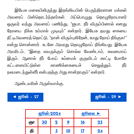
இயேசு மலையிலிருந்து இறங்கியபின் பெருந்திரளான மக்கள்
அவரைப் பின்தொடர்ந்தார்கள். அப்பொழுது தொழுநோயாளர்
ஒருவர் வந்து அவரைப் பணிந்து, “ஐயா, நீர் விரும்பினால் எனது
நோயை நீக்க உம்மால் முடியும்” என்றார். இயேசு தமது கையை
நீட்டிஅவரைத் தொட்டு, “நான் விரும்புகிறேன், உமது நோய் நீங்குக!”
என்று சொன்னார். உடனே அவரது தொழுநோய் நீங்கியது. இயேசு
அவரிடம், “இதை எவருக்கும் சொல்ல வேண்டாம், கவனமாய்
இரும். ஆனால் நீர் போய் உம்மைக் குருவிடம் காட்டி மோசே
கட்டளையிட்டுள்ள காணிக்கையைச் செலுத்தும். நீர்
நலமடைந்துள்ளீர் என்பதற்கு அது சான்றாகும்” என்றார்.
ஆண்டவரின் அருள்வாக்கு.
◄ ஜூன் – 27
ஜூன் – 29 ►
ஜூன்-2024
ஜூலை ►
ஞா
30
2
9
16
23
தி
3
10
17
24