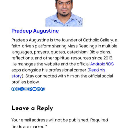
Pradeep Augustine
Pradeep Augustine is the founder of Catholic Gallery, a
faith-driven platform sharing Mass Readings in multiple
languages, prayers, quotes, catechism, Bible plans,
reflections, and other spiritual resources since 2013.
He manages the website and the official
Android
/
iOS
apps alongside his professional career (
Read his
story
). Stay connected with him on the official social
profiles below.
Follow Pradeep on Facebook
Follow Pradeep on Instagram
Follow Pradeep on X
Follow Pradeep on LinkedIn
Follow Pradeep on Pinterest
Subscribe to Pradeep’s Youtube Channel
Follow Pradeep on WordPress
Follow Pradeep on GitHub
Leave a Reply
Your email address will not be published.
Required
fields are marked
*