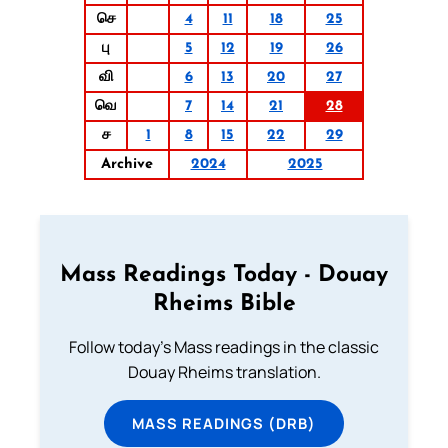
செ
4
11
18
25
பு
5
12
19
26
வி
6
13
20
27
வெ
7
14
21
28
ச
1
8
15
22
29
Archive
2024
2025
Mass Readings Today - Douay
Rheims Bible
Follow today's Mass readings in the classic
Douay Rheims translation.
MASS READINGS (DRB)