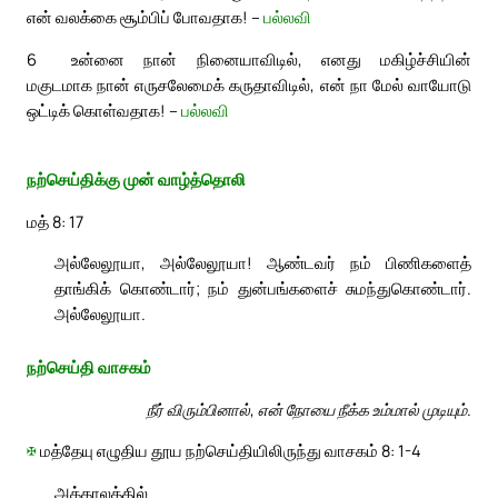
என் வலக்கை சூம்பிப் போவதாக! –
பல்லவி
6
உன்னை நான் நினையாவிடில், எனது மகிழ்ச்சியின்
மகுடமாக நான் எருசலேமைக் கருதாவிடில், என் நா மேல் வாயோடு
ஒட்டிக் கொள்வதாக! –
பல்லவி
நற்செய்திக்கு முன் வாழ்த்தொலி
மத் 8: 17
அல்லேலூயா, அல்லேலூயா! ஆண்டவர் நம் பிணிகளைத்
தாங்கிக் கொண்டார்; நம் துன்பங்களைச் சுமந்துகொண்டார்.
அல்லேலூயா.
நற்செய்தி வாசகம்
நீர் விரும்பினால், என் நோயை நீக்க உம்மால் முடியும்.
✠
மத்தேயு எழுதிய தூய நற்செய்தியிலிருந்து வாசகம் 8: 1-4
அக்காலத்தில்