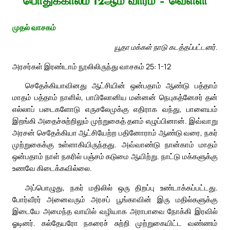
பொதுக்காலம் 12ஆம் வாரம் – வெள்ளி
முதல் வாசகம்
யூதா மக்கள் நாடு கடத்தப்பட்டனர்.
அரசர்கள் இரண்டாம் நூலிலிருந்து வாசகம் 25: 1-12
செதேக்கியாவினது ஆட்சியின் ஒன்பதாம் ஆண்டு பத்தாம்
மாதம் பத்தாம் நாளில், பாபிலோனிய மன்னன் நெபுகத்னேசர் தன்
எல்லாப் படைகளோடு எருசலேமுக்கு எதிராக வந்து, பாளையம்
இறங்கி அதைச்சுற்றிலும் முற்றுகைத் தளம் எழுப்பினான். இவ்வாறு
அரசன் செதேக்கியா ஆட்சியேற்ற பதினோராம் ஆண்டு வரை, நகர்
முற்றுகைக்கு உள்ளாகியிருந்தது. அவ்வாண்டு நான்காம் மாதம்
ஒன்பதாம் நாள் நகரில் பஞ்சம் கடுமை ஆயிற்று. நாட்டு மக்களுக்கு
உணவே கிடைக்கவில்லை.
அப்பொழுது, நகர் மதிலில் ஒரு திறப்பு உண்டாக்கப்பட்டது.
போர்வீரர் அனைவரும் அரசப் பூங்காவின் இரு மதில்களுக்கு
இடையே அமைந்த வாயில் வழியாக அராபாவை நோக்கி இரவில்
ஓடினர். கல்தேயரோ நகரைச் சுற்றி முற்றுகையிட்ட வண்ணம்