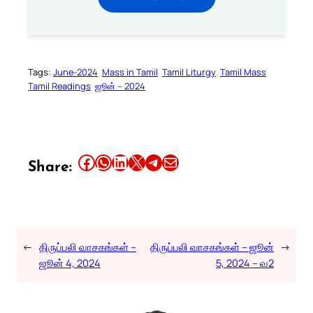
Tags:
June-2024
Mass in Tamil
Tamil Liturgy
Tamil Mass
Tamil Readings
ஜூன் – 2024
Share this article on Facebook
Share this article on WhatsApp
Share this article on LinkedIn
Share this article on X
Share this article on Telegram
Email this Article
Share:
←
திருப்பலி வாசகங்கள் –
திருப்பலி வாசகங்கள் – ஜூன்
→
ஜூன் 4, 2024
5, 2024 – வ2