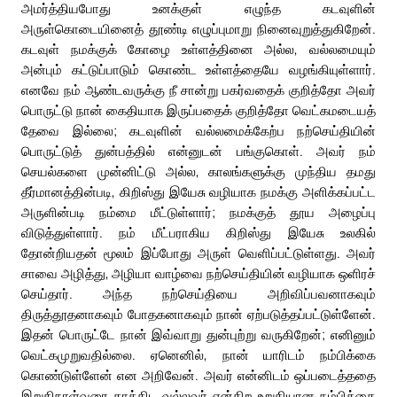
அமர்த்தியபோது உனக்குள் எழுந்த கடவுளின்
அருள்கொடையினைத் தூண்டி எழுப்புமாறு நினைவுறுத்துகிறேன்.
கடவுள் நமக்குக் கோழை உள்ளத்தினை அல்ல, வல்லமையும்
அன்பும் கட்டுப்பாடும் கொண்ட உள்ளத்தையே வழங்கியுள்ளார்.
எனவே நம் ஆண்டவருக்கு நீ சான்று பகர்வதைக் குறித்தோ அவர்
பொருட்டு நான் கைதியாக இருப்பதைக் குறித்தோ வெட்கமடையத்
தேவை இல்லை; கடவுளின் வல்லமைக்கேற்ப நற்செய்தியின்
பொருட்டுத் துன்பத்தில் என்னுடன் பங்குகொள். அவர் நம்
செயல்களை முன்னிட்டு அல்ல, காலங்களுக்கு முந்திய தமது
தீர்மானத்தின்படி, கிறிஸ்து இயேசு வழியாக நமக்கு அளிக்கப்பட்ட
அருளின்படி நம்மை மீட்டுள்ளார்; நமக்குத் தூய அழைப்பு
விடுத்துள்ளார். நம் மீட்பராகிய கிறிஸ்து இயேசு உலகில்
தோன்றியதன் மூலம் இப்போது அருள் வெளிப்பட்டுள்ளது. அவர்
சாவை அழித்து, அழியா வாழ்வை நற்செய்தியின் வழியாக ஒளிரச்
செய்தார். அந்த நற்செய்தியை அறிவிப்பவனாகவும்
திருத்தூதனாகவும் போதகனாகவும் நான் ஏற்படுத்தப்பட்டுள்ளேன்.
இதன் பொருட்டே நான் இவ்வாறு துன்புற்று வருகிறேன்; எனினும்
வெட்கமுறுவதில்லை. ஏனெனில், நான் யாரிடம் நம்பிக்கை
கொண்டுள்ளேன் என அறிவேன். அவர் என்னிடம் ஒப்படைத்ததை
இறுதிநாள்வரை காத்திட வல்லவர் என்கிற உறுதியான நம்பிக்கை