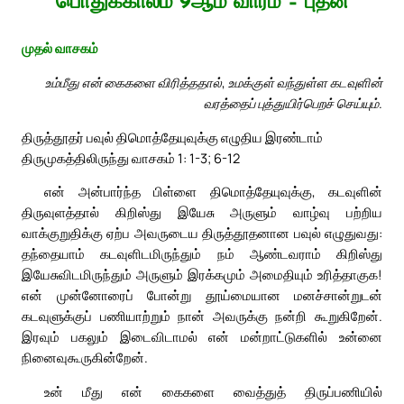
பொதுக்காலம் 9ஆம் வாரம் – புதன்
முதல் வாசகம்
உம்மீது என் கைகளை விரித்ததால், உமக்குள் வந்துள்ள கடவுளின்
வரத்தைப் புத்துயிர்பெறச் செய்யும்.
திருத்தூதர் பவுல் திமொத்தேயுவுக்கு எழுதிய இரண்டாம்
திருமுகத்திலிருந்து வாசகம் 1: 1-3; 6-12
என் அன்பார்ந்த பிள்ளை திமொத்தேயுவுக்கு, கடவுளின்
திருவுளத்தால் கிறிஸ்து இயேசு அருளும் வாழ்வு பற்றிய
வாக்குறுதிக்கு ஏற்ப அவருடைய திருத்தூதனான பவுல் எழுதுவது:
தந்தையாம் கடவுளிடமிருந்தும் நம் ஆண்டவராம் கிறிஸ்து
இயேசுவிடமிருந்தும் அருளும் இரக்கமும் அமைதியும் உரித்தாகுக!
என் முன்னோரைப் போன்று தூய்மையான மனச்சான்றுடன்
கடவுளுக்குப் பணியாற்றும் நான் அவருக்கு நன்றி கூறுகிறேன்.
இரவும் பகலும் இடைவிடாமல் என் மன்றாட்டுகளில் உன்னை
நினைவுகூருகின்றேன்.
உன் மீது என் கைகளை வைத்துத் திருப்பணியில்