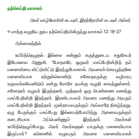
நற்செய்தி வாசகம்
அவர் வாழ்வோரின் கடவுள்; இறந்தோரின் கடவுள் அல்லர்.
✠
மாற்கு எழுதிய தூய நற்செய்தியிலிருந்து வாசகம் 12: 18-27
அக்காலத்தில்
உயிர்த்தெழுதல் இல்லை என்னும் கருத்துடைய சதுசேயர்
இயேசுவை அணுகி, “போதகரே, ஒருவர் மகப்பேறின்றித் தம்
மனைவியை விட்டுவிட்டு இறந்துபோனால், அவரைக் கொழுந்தனே
மனைவியாக ஏற்றுக்கொண்டு சகோதரருக்கு வழிமரபு
உருவாக்கவேண்டும் என்று மோசே நமக்கு எழுதி வைத்துள்ளார்.
சகோதரர் எழுவர் இருந்தனர். மூத்தவர் ஒரு பெண்ணை மணந்து
மகப்பேறின்றி இறந்தார். இரண்டாமவர் அவரை மணந்து அவரும்
மகப்பேறின்றி இறந்தார். மூன்றாமவருக்கும் அவ்வாறே நிகழ்ந்தது.
ஏழு பேருக்கும் மகப்பேறு இல்லாமற்போயிற்று. அனைவருக்கும்
கடைசியாக அப்பெண்ணும் இறந்தார். அவர்கள்
உயிர்த்தெழும்போது, அவர் அவர்களுள் யாருக்கு மனைவியாக
இருப்பார்? ஏனெனில் எழுவரும் அவரை மனைவியாகக்