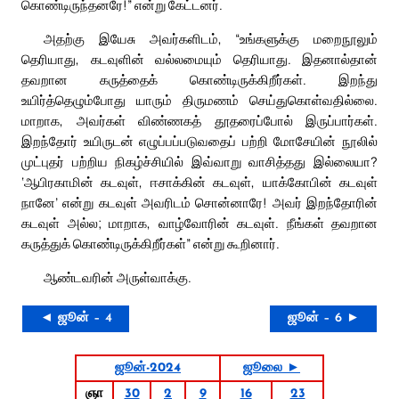
கொண்டிருந்தனரே!” என்று கேட்டனர்.
அதற்கு இயேசு அவர்களிடம், “உங்களுக்கு மறைநூலும்
தெரியாது, கடவுளின் வல்லமையும் தெரியாது. இதனால்தான்
தவறான கருத்தைக் கொண்டிருக்கிறீர்கள். இறந்து
உயிர்த்தெழும்போது யாரும் திருமணம் செய்துகொள்வதில்லை.
மாறாக, அவர்கள் விண்ணகத் தூதரைப்போல் இருப்பார்கள்.
இறந்தோர் உயிருடன் எழுப்பப்படுவதைப் பற்றி மோசேயின் நூலில்
முட்புதர் பற்றிய நிகழ்ச்சியில் இவ்வாறு வாசித்தது இல்லையா?
‘ஆபிரகாமின் கடவுள், ஈசாக்கின் கடவுள், யாக்கோபின் கடவுள்
நானே’ என்று கடவுள் அவரிடம் சொன்னாரே! அவர் இறந்தோரின்
கடவுள் அல்ல; மாறாக, வாழ்வோரின் கடவுள். நீங்கள் தவறான
கருத்துக் கொண்டிருக்கிறீர்கள்” என்று கூறினார்.
ஆண்டவரின் அருள்வாக்கு.
◄ ஜூன் – 4
ஜூன் – 6 ►
ஜூன்-2024
ஜூலை ►
ஞா
30
2
9
16
23