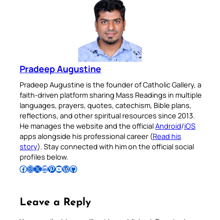
Pradeep Augustine
Pradeep Augustine is the founder of Catholic Gallery, a
faith-driven platform sharing Mass Readings in multiple
languages, prayers, quotes, catechism, Bible plans,
reflections, and other spiritual resources since 2013.
He manages the website and the official
Android
/
iOS
apps alongside his professional career (
Read his
story
). Stay connected with him on the official social
profiles below.
Follow Pradeep on Facebook
Follow Pradeep on Instagram
Follow Pradeep on X
Follow Pradeep on LinkedIn
Follow Pradeep on Pinterest
Subscribe to Pradeep’s Youtube Channel
Follow Pradeep on WordPress
Follow Pradeep on GitHub
Leave a Reply