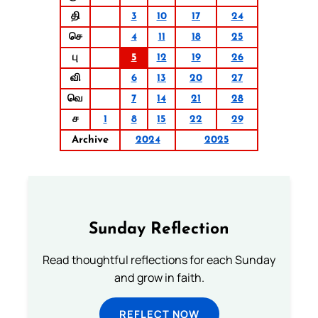
தி
3
10
17
24
செ
4
11
18
25
பு
5
12
19
26
வி
6
13
20
27
வெ
7
14
21
28
ச
1
8
15
22
29
Archive
2024
2025
Sunday Reflection
Read thoughtful reflections for each Sunday
and grow in faith.
REFLECT NOW