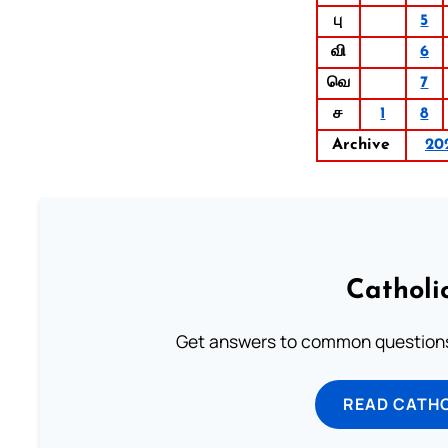
பு
5
வி
6
வெ
7
ச
1
8
Archive
20
Catholi
Get answers to common questions 
READ CATH