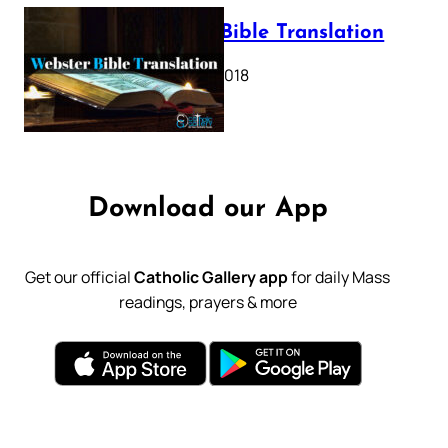
Webster Bible Translation
October 11, 2018
Download our App
Get our official
Catholic Gallery app
for daily Mass
readings, prayers & more