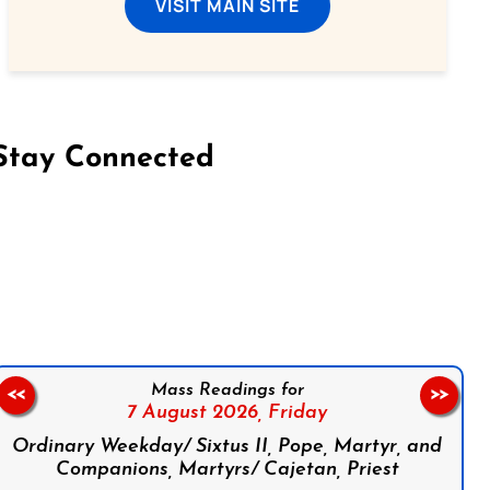
VISIT MAIN SITE
Stay Connected
on Facebook
Follow us on Instagram
Follow us on X
Subscribe to our YouTube Channel
Follow us on WhatsApp
Mass Readings for
<<
>>
7 August 2026,
Friday
Ordinary Weekday/ Sixtus II, Pope, Martyr, and
Companions, Martyrs/ Cajetan, Priest