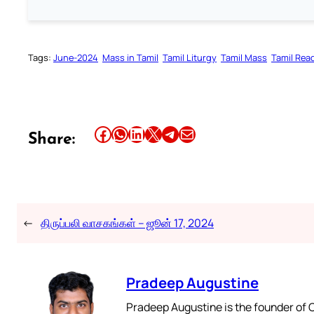
Tags:
June-2024
Mass in Tamil
Tamil Liturgy
Tamil Mass
Tamil Rea
Share this article on Facebook
Share this article on WhatsApp
Share this article on LinkedIn
Share this article on X
Share this article on Telegram
Email this Article
Share:
←
திருப்பலி வாசகங்கள் – ஜூன் 17, 2024
Pradeep Augustine
Pradeep Augustine is the founder of C