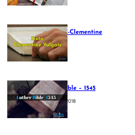
The Sixto-Clementine
Vulgate
July 12, 2025
Luther Bible – 1545
October 17, 2018