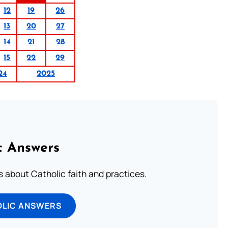
12
19
26
13
20
27
14
21
28
15
22
29
24
2025
c Answers
about Catholic faith and practices.
OLIC ANSWERS