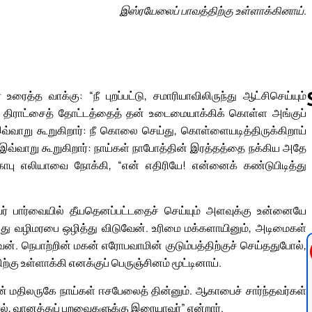
இஸ்ரயேலைப் பாவத்திற்கு உள்ளாக்கினாய்.
ைத்த வாக்கு: “நீ புறப்பட்டு, சமாரியாவிலிருந்து ஆட்சிசெய்யும்
 திராட்சைத் தோட்டத்தைத் தன் உடைமையாக்கிக் கொள்ள அங்குப்
்வாறு கூறுகிறார்: நீ கொலை செய்து, கொள்ளையடித்திருக்கிறாய்
்வாறு கூறுகிறார்: நாய்கள் நாபோத்தின் இரத்தத்தை நக்கிய அதே
Follow us 
ாபு எலியாவை நோக்கி, “என் எதிரியே! என்னைக் கண்டுபிடித்து
வர் பார்வையில் தீயதெனப்பட்டதைச் செய்யும் அளவுக்கு உன்னையே
 உனது வழிமரபை ஒழித்து விடுவேன். உரிமை மக்களாயினும், அடிமைகள்
். நெபாற்றின் மகன் எரோபவாமின் குடும்பத்திற்குச் செய்ததுபோல்,
ற்கு உள்ளாக்கி எனக்குப் பெருஞ்சினம் மூட்டினாய்.
் மதிலருகே நாய்கள் ஈசபேலைத் தின்னும். ஆகாபைச் சார்ந்தவர்கள்
தால், வானத்துப் பறவைகளுக்கு இரையாவர்” என்றார்.