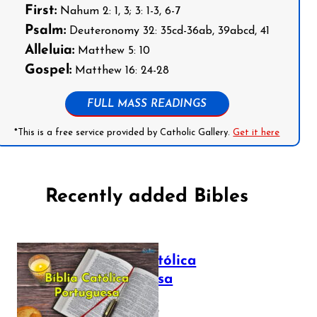
First:
Nahum 2: 1, 3; 3: 1-3, 6-7
Psalm:
Deuteronomy 32: 35cd-36ab, 39abcd, 41
Alleluia:
Matthew 5: 10
Gospel:
Matthew 16: 24-28
FULL MASS READINGS
*This is a free service provided by Catholic Gallery.
Get it here
Recently added Bibles
Bíblia Católica
Portuguesa
July 16, 2025