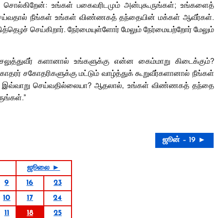
குச் சொல்கிறேன்: உங்கள் பகைவரிடமும் அன்புகூருங்கள்; உங்களைத்
ெய்வதால் நீங்கள் உங்கள் விண்ணகத் தந்தையின் மக்கள் ஆவீர்கள்.
்தெழச் செய்கிறார். நேர்மையுள்ளோர் மேலும் நேர்மையற்றோர் மேலும்
செலுத்துவீர் களானால் உங்களுக்கு என்ன கைம்மாறு கிடைக்கும்?
ரர் சகோதரிகளுக்கு மட்டும் வாழ்த்துக் கூறுவீர்களானால் நீங்கள்
ம் இவ்வாறு செய்வதில்லையா? ஆதலால், உங்கள் விண்ணகத் தந்தை
ுங்கள்.”
ஜூன் – 19 ►
ஜூலை ►
9
16
23
10
17
24
11
18
25