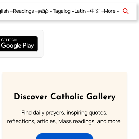
lish
Readings
தமிழ்
Tagalog
Latin
中文
More
Discover Catholic Gallery
Find daily prayers, inspiring quotes,
reflections, articles, Mass readings, and more.