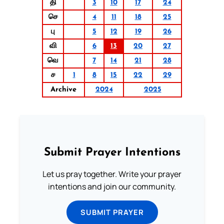
தி
3
10
17
24
செ
4
11
18
25
பு
5
12
19
26
வி
6
13
20
27
வெ
7
14
21
28
ச
1
8
15
22
29
Archive
2024
2025
Submit Prayer Intentions
Let us pray together. Write your prayer
intentions and join our community.
SUBMIT PRAYER