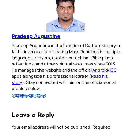
Pradeep Augustine
Pradeep Augustine is the founder of Catholic Gallery, a
faith-driven platform sharing Mass Readings in multiple
languages, prayers, quotes, catechism, Bible plans,
reflections, and other spiritual resources since 2013.
He manages the website and the official
Android
/
iOS
apps alongside his professional career (
Read his
story
). Stay connected with him on the official social
profiles below.
Follow Pradeep on Facebook
Follow Pradeep on Instagram
Follow Pradeep on X
Follow Pradeep on LinkedIn
Follow Pradeep on Pinterest
Subscribe to Pradeep’s Youtube Channel
Follow Pradeep on WordPress
Follow Pradeep on GitHub
Leave a Reply
Your email address will not be published.
Required