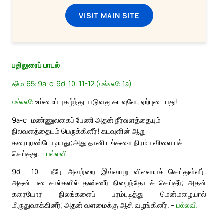
VISIT MAIN SITE
பதிலுரைப் பாடல்
திபா 65: 9a-c. 9d-10. 11-12 (பல்லவி: 1a)
பல்லவி:
உம்மைப் புகழ்ந்து பாடுவது கடவுளே, ஏற்புடையது!
9a-c
மண்ணுலகைப் பேணி அதன் நீர்வளத்தையும்
நிலவளத்தையும் பெருக்கினீர்! கடவுளின் ஆறு
கரைபுரண்டோடியது; அது தானியங்களை நிரம்ப விளையச்
செய்தது. –
பல்லவி
9d
10
நீரே அவற்றை இவ்வாறு விளையச் செய்துள்ளீர்.
அதன் படைசால்களில் தண்ணீர் நிறைந்தோடச் செய்தீர்; அதன்
கரையோர நிலங்களைப் பரம்படித்து மென்மழையால்
மிருதுவாக்கினீர்; அதன் வளமைக்கு ஆசி வழங்கினீர். –
பல்லவி