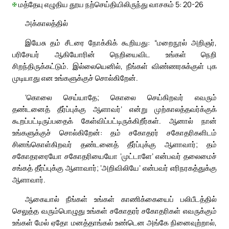
✠
மத்தேயு எழுதிய தூய நற்செய்தியிலிருந்து வாசகம் 5: 20-26
அக்காலத்தில்
இயேசு தம் சீடரை நோக்கிக் கூறியது: “மறைநூல் அறிஞர்,
பரிசேயர் ஆகியோரின் நெறியைவிட உங்கள் நெறி
சிறந்திருக்கட்டும். இல்லையெனில், நீங்கள் விண்ணரசுக்குள் புக
முடியாது என உங்களுக்குச் சொல்கிறேன்.
‘கொலை செய்யாதே; கொலை செய்கிறவர் எவரும்
தண்டனைத் தீர்ப்புக்கு ஆளாவர்’ என்று முற்காலத்தவர்க்குக்
கூறப்பட்டிருப்பதைக் கேள்விப்பட்டிருக்கிறீர்கள். ஆனால் நான்
உங்களுக்குச் சொல்கிறேன்: தம் சகோதரர் சகோதரிகளிடம்
சினங்கொள்கிறவர் தண்டனைத் தீர்ப்புக்கு ஆளாவார்; தம்
சகோதரரையோ சகோதரியையோ ‘முட்டாளே’ என்பவர் தலைமைச்
சங்கத் தீர்ப்புக்கு ஆளாவார்; ‘அறிவிலியே’ என்பவர் எரிநரகத்துக்கு
ஆளாவார்.
ஆகையால் நீங்கள் உங்கள் காணிக்கையைப் பலிபீடத்தில்
செலுத்த வரும்பொழுது உங்கள் சகோதரர் சகோதரிகள் எவருக்கும்
உங்கள் மேல் ஏதோ மனத்தாங்கல் உண்டென அங்கே நினைவுற்றால்,