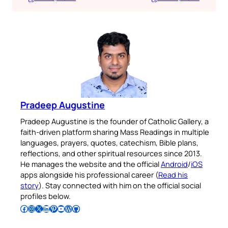
Pradeep Augustine
Pradeep Augustine is the founder of Catholic Gallery, a
faith-driven platform sharing Mass Readings in multiple
languages, prayers, quotes, catechism, Bible plans,
reflections, and other spiritual resources since 2013.
He manages the website and the official
Android
/
iOS
apps alongside his professional career (
Read his
story
). Stay connected with him on the official social
profiles below.
Follow Pradeep on Facebook
Follow Pradeep on Instagram
Follow Pradeep on X
Follow Pradeep on LinkedIn
Follow Pradeep on Pinterest
Subscribe to Pradeep’s Youtube Channel
Follow Pradeep on WordPress
Follow Pradeep on GitHub