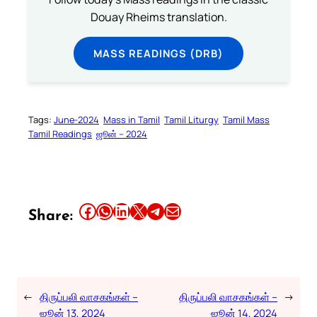
Douay Rheims translation.
MASS READINGS (DRB)
Tags:
June-2024
Mass in Tamil
Tamil Liturgy
Tamil Mass
Tamil Readings
ஜூன் – 2024
Share this article on Facebook
Share this article on WhatsApp
Share this article on LinkedIn
Share this article on X
Share this article on Telegram
Email this Article
Share:
←
திருப்பலி வாசகங்கள் –
திருப்பலி வாசகங்கள் –
→
ஜூன் 13, 2024
ஜூன் 14, 2024