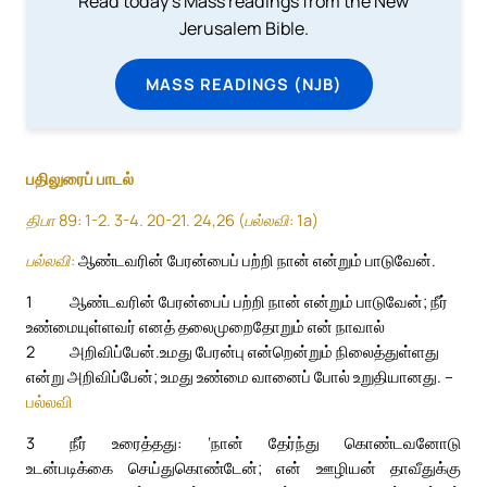
Read today's Mass readings from the New
Jerusalem Bible.
MASS READINGS (NJB)
பதிலுரைப் பாடல்
திபா 89: 1-2. 3-4. 20-21. 24,26 (பல்லவி: 1a)
பல்லவி:
ஆண்டவரின் பேரன்பைப் பற்றி நான் என்றும் பாடுவேன்.
1
ஆண்டவரின் பேரன்பைப் பற்றி நான் என்றும் பாடுவேன்; நீர்
உண்மையுள்ளவர் எனத் தலைமுறைதோறும் என் நாவால்
2
அறிவிப்பேன்.
உமது பேரன்பு என்றென்றும் நிலைத்துள்ளது
என்று அறிவிப்பேன்; உமது உண்மை வானைப் போல் உறுதியானது. –
பல்லவி
3
நீர் உரைத்தது: ‘நான் தேர்ந்து கொண்டவனோடு
உடன்படிக்கை செய்துகொண்டேன்; என் ஊழியன் தாவீதுக்கு