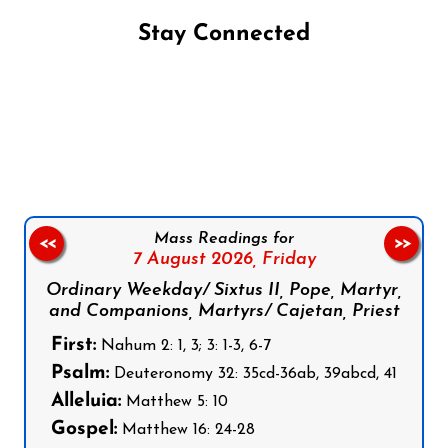
Stay Connected
Follow us on Facebook
Follow us on Instagram
Follow us on X
Subscribe to our YouTube Channel
Follow us on WhatsApp
Mass Readings for
<<
>>
7 August 2026,
Friday
Ordinary Weekday/ Sixtus II, Pope, Martyr,
and Companions, Martyrs/ Cajetan, Priest
First:
Nahum 2: 1, 3; 3: 1-3, 6-7
Psalm:
Deuteronomy 32: 35cd-36ab, 39abcd, 41
Alleluia:
Matthew 5: 10
Gospel:
Matthew 16: 24-28