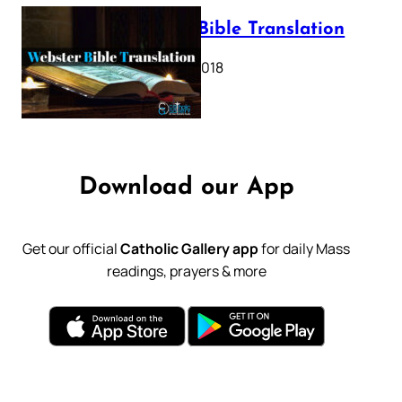
Webster Bible Translation
October 11, 2018
Download our App
Get our official
Catholic Gallery app
for daily Mass
readings, prayers & more