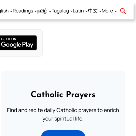
lish
Readings
தமிழ்
Tagalog
Latin
中文
More
Catholic Prayers
Find and recite daily Catholic prayers to enrich
your spiritual life.