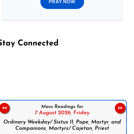
PRAY NOW
Stay Connected
on Facebook
Follow us on Instagram
Follow us on X
Subscribe to our YouTube Channel
Follow us on WhatsApp
Mass Readings for
<<
>>
7 August 2026,
Friday
Ordinary Weekday/ Sixtus II, Pope, Martyr, and
Companions, Martyrs/ Cajetan, Priest