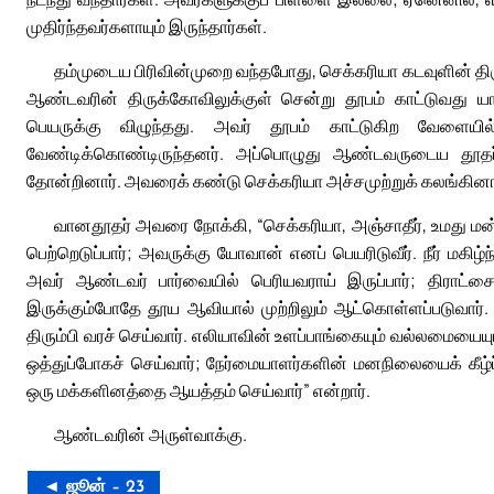
முதிர்ந்தவர்களாயும் இருந்தார்கள்.
தம்முடைய பிரிவின்முறை வந்தபோது, செக்கரியா கடவுளின் திருமு
ஆண்டவரின் திருக்கோவிலுக்குள் சென்று தூபம் காட்டுவது யா
பெயருக்கு விழுந்தது. அவர் தூபம் காட்டுகிற வேளைய
வேண்டிக்கொண்டிருந்தனர். அப்பொழுது ஆண்டவருடைய தூதர் ஒ
தோன்றினார். அவரைக் கண்டு செக்கரியா அச்சமுற்றுக் கலங்கினா
வானதூதர் அவரை நோக்கி, “செக்கரியா, அஞ்சாதீர், உமது மன்
பெற்றெடுப்பார்; அவருக்கு யோவான் எனப் பெயரிடுவீர். நீர் மகிழ
அவர் ஆண்டவர் பார்வையில் பெரியவராய் இருப்பார்; திராட்ச
இருக்கும்போதே தூய ஆவியால் முற்றிலும் ஆட்கொள்ளப்படுவார்
திரும்பி வரச் செய்வார். எலியாவின் உளப்பாங்கையும் வல்லமையைய
ஒத்துப்போகச் செய்வார்; நேர்மையாளர்களின் மனநிலையைக் கீழ்
ஒரு மக்களினத்தை ஆயத்தம் செய்வார்” என்றார்.
ஆண்டவரின் அருள்வாக்கு.
◄ ஜூன் – 23