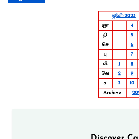
ஜூன்-2023
ஞா
4
தி
5
செ
6
பு
7
வி
1
8
வெ
2
9
ச
3
10
Archive
20
Discover Ca