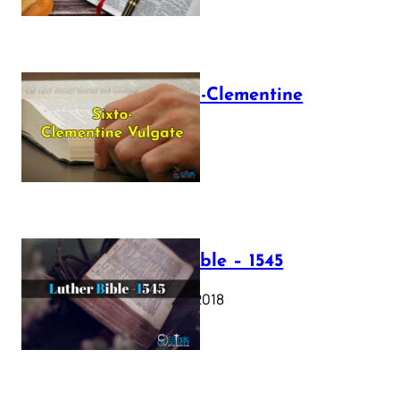
The Sixto-Clementine
Vulgate
July 12, 2025
Luther Bible – 1545
October 17, 2018