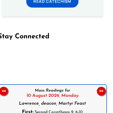
READ CATECHISM
Stay Connected
on Facebook
Follow us on Instagram
Follow us on X
Subscribe to our YouTube Channel
Follow us on WhatsApp
Mass Readings for
<<
>>
10 August 2026,
Monday
Lawrence, deacon, Martyr Feast
First:
Second Corinthians 9: 6-10