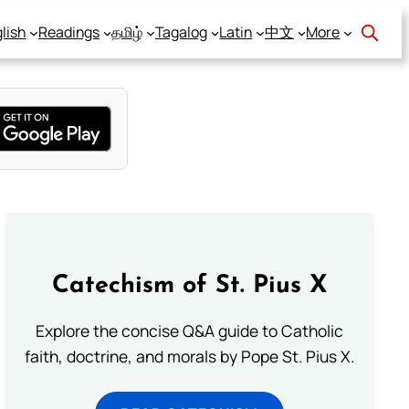
lish
Readings
தமிழ்
Tagalog
Latin
中文
More
Catechism of St. Pius X
Explore the concise Q&A guide to Catholic
faith, doctrine, and morals by Pope St. Pius X.