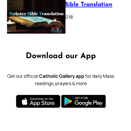
Webster Bible Translation
October 11, 2018
Download our App
Get our official
Catholic Gallery app
for daily Mass
readings, prayers & more