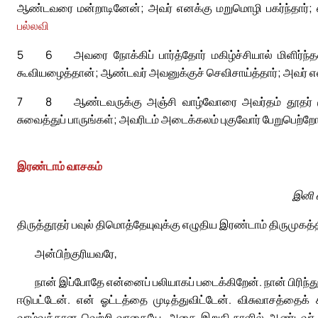
ஆண்டவரை மன்றாடினேன்; அவர் எனக்கு மறுமொழி பகர்ந்தார்; 
பல்லவி
5
6
அவரை நோக்கிப் பார்த்தோர் மகிழ்ச்சியால் மிளிர்
கூவியழைத்தான்; ஆண்டவர் அவனுக்குச் செவிசாய்த்தார்; அவர் எல
7
8
ஆண்டவருக்கு அஞ்சி வாழ்வோரை அவர்தம் தூதர் சூழ்
சுவைத்துப் பாருங்கள்; அவரிடம் அடைக்கலம் புகுவோர் பேறுபெற்றோ
இரண்டாம் வாசகம்
இனி 
திருத்தூதர் பவுல் திமொத்தேயுவுக்கு எழுதிய இரண்டாம் திருமுகத்த
அன்பிற்குரியவரே,
நான் இப்போதே என்னைப் பலியாகப் படைக்கிறேன். நான் பிரிந்த
ஈடுபட்டேன். என் ஓட்டத்தை முடித்துவிட்டேன். விசுவாசத்தை
வாழ்வுக்கான வெற்றி வாகையே. அதை இறுதி நாளில் ஆண்டவர் என