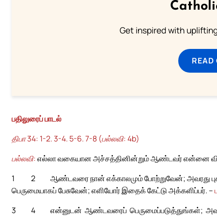
Cathol
Get inspired with uplifti
READ
பதிலுரைப் பாடல்
திபா 34: 1-2. 3-4. 5-6. 7-8 (பல்லவி: 4b)
பல்லவி:
எல்லா வகையான அச்சத்தினின்றும் ஆண்டவர் என்னை விட
1
2
ஆண்டவரை நான் எக்காலமும் போற்றுவேன்; அவரது புகழ்
பெருமையாகப் பேசுவேன்; எளியோர் இதைக் கேட்டு அக்களிப்பர். –
3
4
என்னுடன் ஆண்டவரைப் பெருமைப்படுத்துங்கள்; அவ