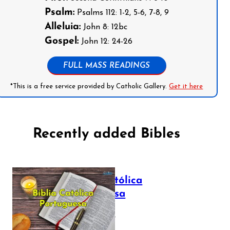
Psalm:
Psalms 112: 1-2, 5-6, 7-8, 9
Alleluia:
John 8: 12bc
Gospel:
John 12: 24-26
FULL MASS READINGS
*This is a free service provided by Catholic Gallery.
Get it here
Recently added Bibles
Bíblia Católica
Portuguesa
July 16, 2025