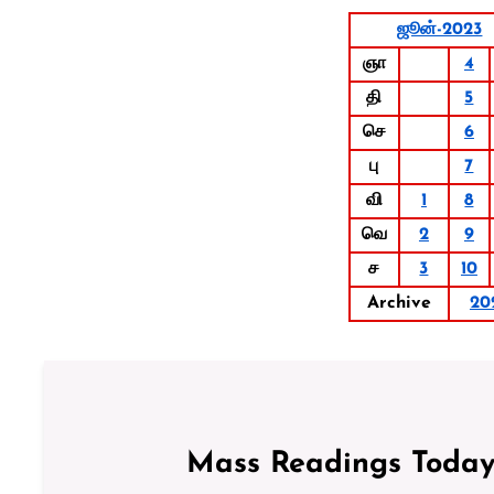
ஜூன்-2023
ஞா
4
தி
5
செ
6
பு
7
வி
1
8
வெ
2
9
ச
3
10
Archive
20
Mass Readings Today