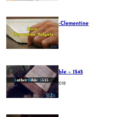
The Sixto-Clementine
Vulgate
July 12, 2025
Luther Bible – 1545
October 17, 2018