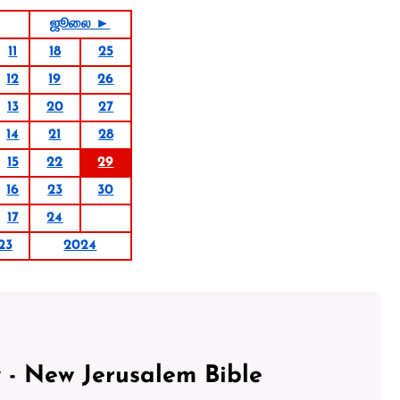
ஜூலை ►
11
18
25
12
19
26
13
20
27
14
21
28
15
22
29
16
23
30
17
24
23
2024
 - New Jerusalem Bible