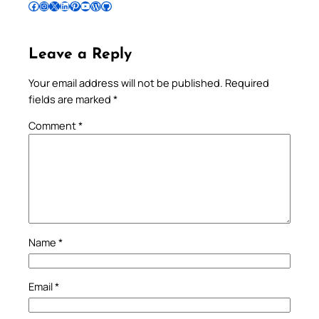
Follow Pradeep on Facebook
Follow Pradeep on Instagram
Follow Pradeep on X
Follow Pradeep on LinkedIn
Follow Pradeep on Pinterest
Subscribe to Pradeep’s Youtube Channel
Follow Pradeep on WordPress
Follow Pradeep on GitHub
Leave a Reply
Your email address will not be published.
Required
fields are marked
*
Comment
*
Name
*
Email
*