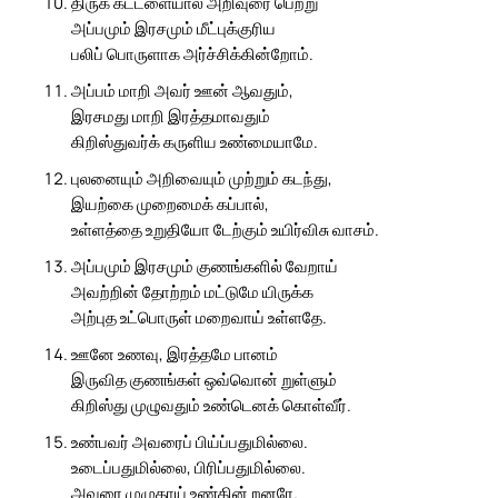
திருக் கட்டளையால் அறிவுரை பெற்று
அப்பமும் இரசமும் மீட்புக்குரிய
பலிப் பொருளாக அர்ச்சிக்கின்றோம்.
அப்பம் மாறி அவர் ஊன் ஆவதும்,
இரசமது மாறி இரத்தமாவதும்
கிறிஸ்துவர்க் கருளிய உண்மையாமே.
புலனையும் அறிவையும் முற்றும் கடந்து,
இயற்கை முறைமைக் கப்பால்,
உள்ளத்தை உறுதியோ டேற்கும் உயிர்விசு வாசம்.
அப்பமும் இரசமும் குணங்களில் வேறாய்
அவற்றின் தோற்றம் மட்டுமே யிருக்க
அற்புத உட்பொருள் மறைவாய் உள்ளதே.
ஊனே உணவு, இரத்தமே பானம்
இருவித குணங்கள் ஒவ்வொன் றுள்ளும்
கிறிஸ்து முழுவதும் உண்டெனக் கொள்வீர்.
உண்பவர் அவரைப் பிய்ப்பதுமில்லை.
உடைப்பதுமில்லை, பிரிப்பதுமில்லை.
அவரை முழுதாய் உண்கின் றனரே.