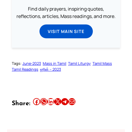
Find daily prayers, inspiring quotes,
reflections, articles, Mass readings, and more.
VISIT MAIN SITE
Tags:
June-2023
Mass in Tamil
Tamil Liturgy
Tamil Mass
Tamil Readings
ஜூன் – 2023
Share this article on Facebook
Share this article on WhatsApp
Share this article on LinkedIn
Share this article on X
Share this article on Telegram
Email this Article
Share: