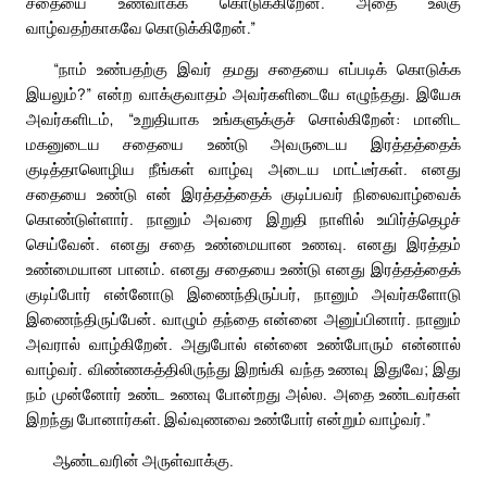
சதையை உணவாகக் கொடுக்கிறேன். அதை உலகு
வாழ்வதற்காகவே கொடுக்கிறேன்.”
“நாம் உண்பதற்கு இவர் தமது சதையை எப்படிக் கொடுக்க
இயலும்?” என்ற வாக்குவாதம் அவர்களிடையே எழுந்தது. இயேசு
அவர்களிடம், “உறுதியாக உங்களுக்குச் சொல்கிறேன்: மானிட
மகனுடைய சதையை உண்டு அவருடைய இரத்தத்தைக்
குடித்தாலொழிய நீங்கள் வாழ்வு அடைய மாட்டீர்கள். எனது
சதையை உண்டு என் இரத்தத்தைக் குடிப்பவர் நிலைவாழ்வைக்
கொண்டுள்ளார். நானும் அவரை இறுதி நாளில் உயிர்த்தெழச்
செய்வேன். எனது சதை உண்மையான உணவு. எனது இரத்தம்
உண்மையான பானம். எனது சதையை உண்டு எனது இரத்தத்தைக்
குடிப்போர் என்னோடு இணைந்திருப்பர், நானும் அவர்களோடு
இணைந்திருப்பேன். வாழும் தந்தை என்னை அனுப்பினார். நானும்
அவரால் வாழ்கிறேன். அதுபோல் என்னை உண்போரும் என்னால்
வாழ்வர். விண்ணகத்திலிருந்து இறங்கி வந்த உணவு இதுவே; இது
நம் முன்னோர் உண்ட உணவு போன்றது அல்ல. அதை உண்டவர்கள்
இறந்து போனார்கள். இவ்வுணவை உண்போர் என்றும் வாழ்வர்.”
ஆண்டவரின் அருள்வாக்கு.