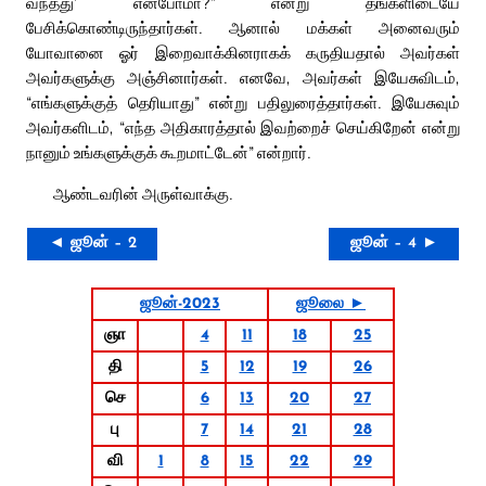
வந்தது’ என்போமா?” என்று தங்களிடையே
பேசிக்கொண்டிருந்தார்கள். ஆனால் மக்கள் அனைவரும்
யோவானை ஓர் இறைவாக்கினராகக் கருதியதால் அவர்கள்
அவர்களுக்கு அஞ்சினார்கள். எனவே, அவர்கள் இயேசுவிடம்,
“எங்களுக்குத் தெரியாது” என்று பதிலுரைத்தார்கள். இயேசுவும்
அவர்களிடம், “எந்த அதிகாரத்தால் இவற்றைச் செய்கிறேன் என்று
நானும் உங்களுக்குக் கூறமாட்டேன்” என்றார்.
ஆண்டவரின் அருள்வாக்கு.
◄ ஜூன் – 2
ஜூன் – 4 ►
ஜூன்-2023
ஜூலை ►
ஞா
4
11
18
25
தி
5
12
19
26
செ
6
13
20
27
பு
7
14
21
28
வி
1
8
15
22
29