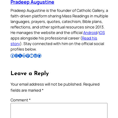
Pradeep Augustine
Pradeep Augustine is the founder of Catholic Gallery, a
faith-driven platform sharing Mass Readings in multiple
languages, prayers, quotes, catechism, Bible plans,
reflections, and other spiritual resources since 2013.
He manages the website and the official
Android
/
iOS
apps alongside his professional career (
Read his
story
). Stay connected with him on the official social
profiles below.
Follow Pradeep on Facebook
Follow Pradeep on Instagram
Follow Pradeep on X
Follow Pradeep on LinkedIn
Follow Pradeep on Pinterest
Subscribe to Pradeep’s Youtube Channel
Follow Pradeep on WordPress
Follow Pradeep on GitHub
Leave a Reply
Your email address will not be published.
Required
fields are marked
*
Comment
*