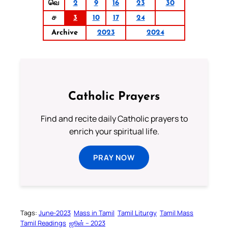
வெ
2
9
16
23
30
ச
3
10
17
24
Archive
2023
2024
Catholic Prayers
Find and recite daily Catholic prayers to
enrich your spiritual life.
PRAY NOW
Tags:
June-2023
Mass in Tamil
Tamil Liturgy
Tamil Mass
Tamil Readings
ஜூன் – 2023