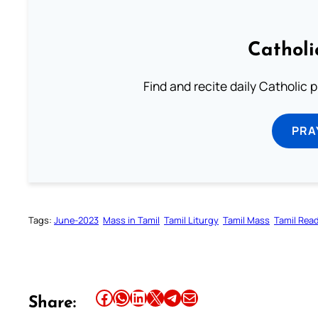
Catholi
Find and recite daily Catholic pr
PRA
Tags:
June-2023
Mass in Tamil
Tamil Liturgy
Tamil Mass
Tamil Rea
Share this article on Facebook
Share this article on WhatsApp
Share this article on LinkedIn
Share this article on X
Share this article on Telegram
Email this Article
Share: