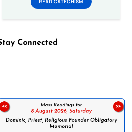
READ CATECHISM
Stay Connected
on Facebook
Follow us on Instagram
Follow us on X
Subscribe to our YouTube Channel
Follow us on WhatsApp
Mass Readings for
<<
>>
8 August 2026,
Saturday
Dominic, Priest, Religious Founder Obligatory
Memorial