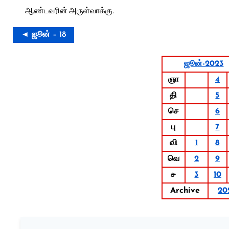
ஆண்டவரின் அருள்வாக்கு.
◄ ஜூன் – 18
ஜூன்-2023
ஞா
4
தி
5
செ
6
பு
7
வி
1
8
வெ
2
9
ச
3
10
Archive
20