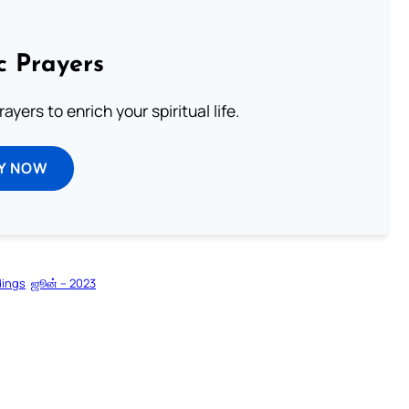
c Prayers
ayers to enrich your spiritual life.
Y NOW
dings
ஜூன் – 2023