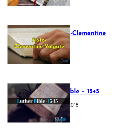
The Sixto-Clementine
Vulgate
July 12, 2025
Luther Bible – 1545
October 17, 2018