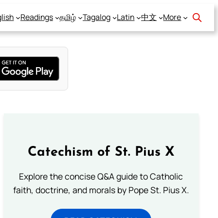
lish
Readings
தமிழ்
Tagalog
Latin
中文
More
Catechism of St. Pius X
Explore the concise Q&A guide to Catholic
faith, doctrine, and morals by Pope St. Pius X.