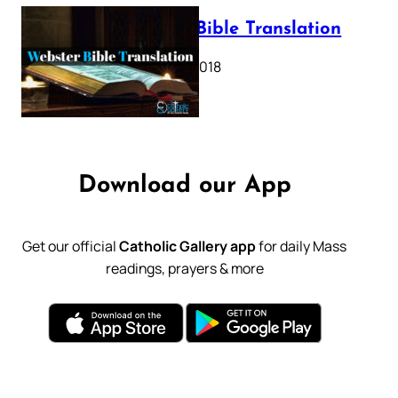
Webster Bible Translation
October 11, 2018
Download our App
Get our official
Catholic Gallery app
for daily Mass
readings, prayers & more