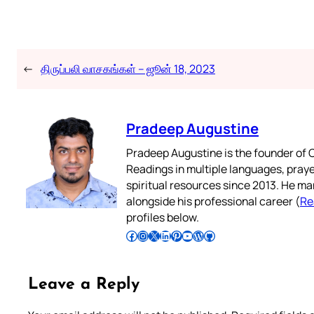
←
திருப்பலி வாசகங்கள் – ஜூன் 18, 2023
Pradeep Augustine
Pradeep Augustine is the founder of C
Readings in multiple languages, praye
spiritual resources since 2013. He ma
alongside his professional career (
Re
profiles below.
Follow Pradeep on Facebook
Follow Pradeep on Instagram
Follow Pradeep on X
Follow Pradeep on LinkedIn
Follow Pradeep on Pinterest
Subscribe to Pradeep’s Youtube Channel
Follow Pradeep on WordPress
Follow Pradeep on GitHub
Leave a Reply