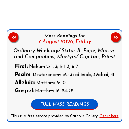
Follow us on Facebook
Follow us on Instagram
Follow us on X
Subscribe to our YouTube Channel
Follow us on WhatsApp
Mass Readings for
<<
>>
7 August 2026,
Friday
Ordinary Weekday/ Sixtus II, Pope, Martyr,
and Companions, Martyrs/ Cajetan, Priest
First:
Nahum 2: 1, 3; 3: 1-3, 6-7
Psalm:
Deuteronomy 32: 35cd-36ab, 39abcd, 41
Alleluia:
Matthew 5: 10
Gospel:
Matthew 16: 24-28
FULL MASS READINGS
*This is a free service provided by Catholic Gallery.
Get it here