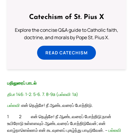
Catechism of St. Pius X
Explore the concise Q&A guide to Catholic faith,
doctrine, and morals by Pope St. Pius X.
READ CATECHISM
பதிலுரைப் பாடல்
திபா 146: 1-2. 5-6. 7. 8-9a (பல்லவி: 1a)
பல்லவி:
என் நெஞ்சே! நீ ஆண்டவரைப் போற்றிடு.
1
2
என் நெஞ்சே! நீ ஆண்டவரைப் போற்றிடு;
நான்
உயிரோடு உள்ளளவும் ஆண்டவரைப் போற்றிடுவேன்; என்
வாழ்நாளெல்லாம் என் கடவுளைப் புகழ்ந்து பாடிடுவேன். –
பல்லவி