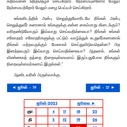
கதிரவனை உதித்தெழச் செய்கிறார். நேர்மையுள்ளோர் மேலும்
நேர்மையற்றோர் மேலும் மழை பெய்யச் செய்கிறார்.
உங்களிடத்தில் அன்பு செலுத்துவோரிடமே நீங்கள் அன்பு
செலுத்துவீர் களானால் உங்களுக்கு என்ன கைம்மாறு கிடைக்கும்?
வரிதண்டுவோரும் இவ்வாறு செய்வதில்லையா? நீங்கள் உங்கள்
சகோதரர் சகோதரிகளுக்கு மட்டும் வாழ்த்துக் கூறுவீர்களானால்
நீங்கள் மற்றவருக்கும் மேலாகச் செய்துவிடுவதென்ன? பிற
இனத்தவரும் இவ்வாறு செய்வதில்லையா? ஆதலால், உங்கள்
விண்ணகத் தந்தை நிறைவுள்ளவராய் இருப்பதுபோல நீங்களும்
நிறைவுள்ளவர்களாய் இருங்கள்.”
ஆண்டவரின் அருள்வாக்கு.
◄ ஜூன் – 19
ஜூன் – 21 ►
ஜூன்-2023
ஜூலை ►
ஞா
4
11
18
25
தி
5
12
19
26