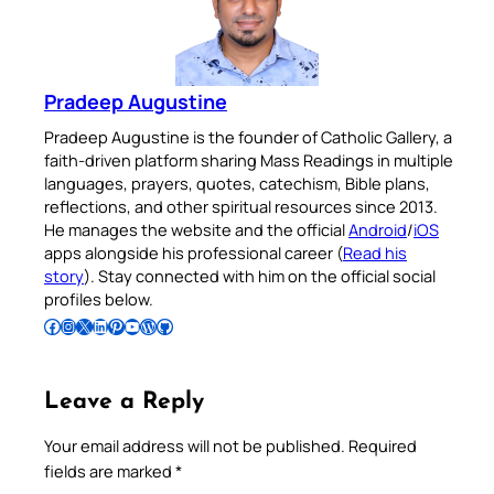
Pradeep Augustine
Pradeep Augustine is the founder of Catholic Gallery, a
faith-driven platform sharing Mass Readings in multiple
languages, prayers, quotes, catechism, Bible plans,
reflections, and other spiritual resources since 2013.
He manages the website and the official
Android
/
iOS
apps alongside his professional career (
Read his
story
). Stay connected with him on the official social
profiles below.
Follow Pradeep on Facebook
Follow Pradeep on Instagram
Follow Pradeep on X
Follow Pradeep on LinkedIn
Follow Pradeep on Pinterest
Subscribe to Pradeep’s Youtube Channel
Follow Pradeep on WordPress
Follow Pradeep on GitHub
Leave a Reply
Your email address will not be published.
Required
fields are marked
*