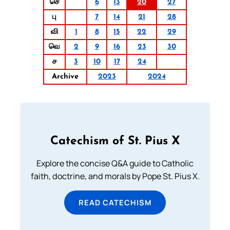
செ
6
13
20
27
பு
7
14
21
28
வி
1
8
15
22
29
வெ
2
9
16
23
30
ச
3
10
17
24
Archive
2023
2024
Catechism of St. Pius X
Explore the concise Q&A guide to Catholic
faith, doctrine, and morals by Pope St. Pius X.
READ CATECHISM