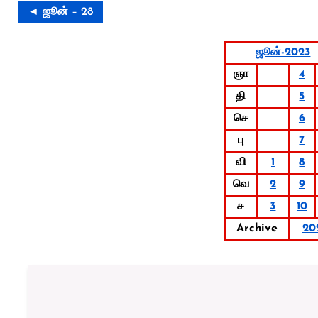
◄ ஜூன் – 28
ஜூன்-2023
ஞா
4
தி
5
செ
6
பு
7
வி
1
8
வெ
2
9
ச
3
10
Archive
20