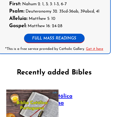
First:
Nahum 2: 1, 3; 3: 1-3, 6-7
Psalm:
Deuteronomy 32: 35cd-36ab, 39abcd, 41
Alleluia:
Matthew 5: 10
Gospel:
Matthew 16: 24-28
FULL MASS READINGS
*This is a free service provided by Catholic Gallery.
Get it here
Recently added Bibles
Bíblia Católica
Portuguesa
July 16, 2025