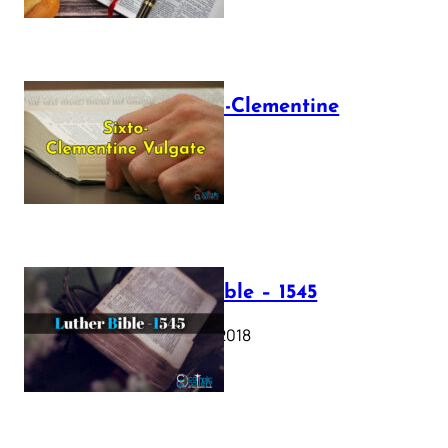
The Sixto-Clementine
Vulgate
July 12, 2025
Luther Bible – 1545
October 17, 2018