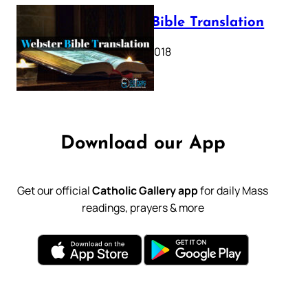
Webster Bible Translation
October 11, 2018
Download our App
Get our official
Catholic Gallery app
for daily Mass
readings, prayers & more