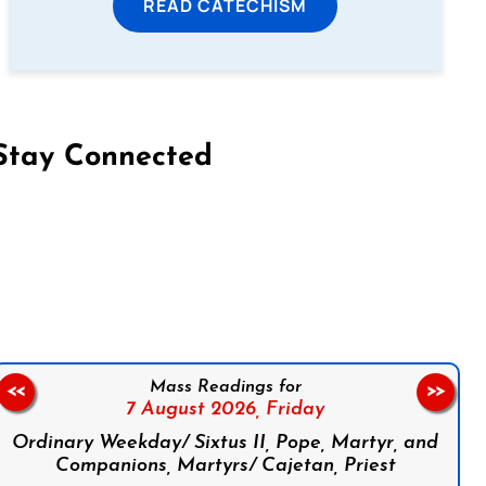
READ CATECHISM
Stay Connected
on Facebook
Follow us on Instagram
Follow us on X
Subscribe to our YouTube Channel
Follow us on WhatsApp
Mass Readings for
<<
>>
7 August 2026,
Friday
Ordinary Weekday/ Sixtus II, Pope, Martyr, and
Companions, Martyrs/ Cajetan, Priest