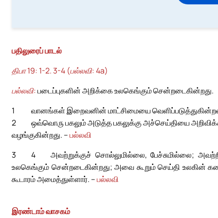
பதிலுரைப் பாடல்
திபா 19: 1-2. 3-4 (பல்லவி: 4a)
பல்லவி:
படைப்புகளின் அறிக்கை உலகெங்கும் சென்றடைகின்றது.
1
வானங்கள் இறைவனின் மாட்சிமையை வெளிப்படுத்துகின்றன
2
ஒவ்வொரு பகலும் அடுத்த பகலுக்கு அச்செய்தியை அறிவிக்
வழங்குகின்றது. –
பல்லவி
3
4
அவற்றுக்குச் சொல்லுமில்லை, பேச்சுமில்லை; அவற்ற
உலகெங்கும் சென்றடைகின்றது; அவை கூறும் செய்தி உலகின் க
கூடாரம் அமைத்துள்ளார். –
பல்லவி
இரண்டாம் வாசகம்