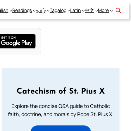
lish
Readings
தமிழ்
Tagalog
Latin
中文
More
Catechism of St. Pius X
Explore the concise Q&A guide to Catholic
faith, doctrine, and morals by Pope St. Pius X.