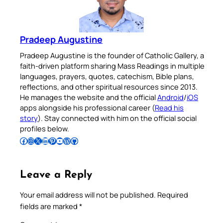
Pradeep Augustine
Pradeep Augustine is the founder of Catholic Gallery, a
faith-driven platform sharing Mass Readings in multiple
languages, prayers, quotes, catechism, Bible plans,
reflections, and other spiritual resources since 2013.
He manages the website and the official
Android
/
iOS
apps alongside his professional career (
Read his
story
). Stay connected with him on the official social
profiles below.
Follow Pradeep on Facebook
Follow Pradeep on Instagram
Follow Pradeep on X
Follow Pradeep on LinkedIn
Follow Pradeep on Pinterest
Subscribe to Pradeep’s Youtube Channel
Follow Pradeep on WordPress
Follow Pradeep on GitHub
Leave a Reply
Your email address will not be published.
Required
fields are marked
*