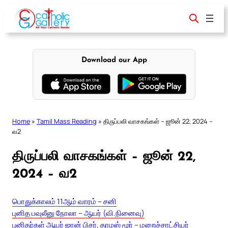
Skip
to
content
Download our App
Home
»
Tamil Mass Reading
»
திருப்பலி வாசகங்கள் – ஜூன் 22, 2024 –
வ2
திருப்பலி வாசகங்கள் – ஜூன் 22,
2024 – வ2
பொதுக்காலம் 11ஆம் வாரம் – சனி
புனித பவுலீனு நோலா – ஆயர் (வி.நினைவு)
புனிதர்கள் ஆயர் ஜான் பிசர், தாமஸ் மூர் – மறைச்சாட்சியர்