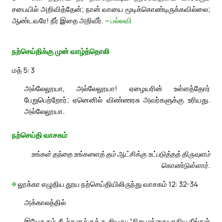
சபையில் அறிவித்தேன்; நான் வாயை மூடிக்கொண்டிருக்கவில்லை;
ஆண்டவரே! நீர் இதை அறிவீர். –
பல்லவி
நற்செய்திக்கு முன் வாழ்த்தொலி
மத் 5: 3
அல்லேலூயா, அல்லேலூயா! ஏழையரின் உள்ளத்தோர்
பேறுபெற்றோர்; ஏனெனில் விண்ணரசு அவர்களுக்கு உரியது.
அல்லேலூயா.
நற்செய்தி வாசகம்
உங்கள் தந்தை உங்களைத் தம் ஆட்சிக்கு உட்படுத்தத் திருவுளம்
கொண்டுள்ளார்.
✠
லூக்கா எழுதிய தூய நற்செய்தியிலிருந்து வாசகம் 12: 32-34
அக்காலத்தில்
இயேசு தம் சீடர்களுக்குக் கூறியது: “சிறு மந்தையாகிய நீங்கள்