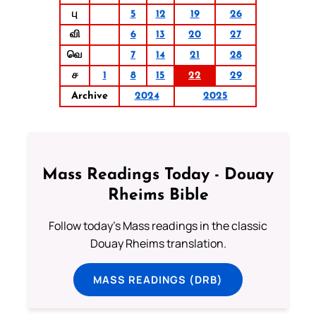
பு
5
12
19
26
வி
6
13
20
27
வெ
7
14
21
28
ச
1
8
15
22
29
Archive
2024
2025
Mass Readings Today - Douay
Rheims Bible
Follow today's Mass readings in the classic
Douay Rheims translation.
MASS READINGS (DRB)