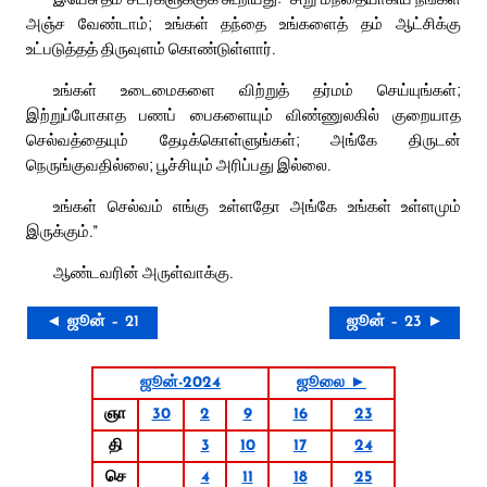
அஞ்ச வேண்டாம்; உங்கள் தந்தை உங்களைத் தம் ஆட்சிக்கு
உட்படுத்தத் திருவுளம் கொண்டுள்ளார்.
உங்கள் உடைமைகளை விற்றுத் தர்மம் செய்யுங்கள்;
இற்றுப்போகாத பணப் பைகளையும் விண்ணுலகில் குறையாத
செல்வத்தையும் தேடிக்கொள்ளுங்கள்; அங்கே திருடன்
நெருங்குவதில்லை; பூச்சியும் அரிப்பது இல்லை.
உங்கள் செல்வம் எங்கு உள்ளதோ அங்கே உங்கள் உள்ளமும்
இருக்கும்.”
ஆண்டவரின் அருள்வாக்கு.
◄ ஜூன் – 21
ஜூன் – 23 ►
ஜூன்-2024
ஜூலை ►
ஞா
30
2
9
16
23
தி
3
10
17
24
செ
4
11
18
25