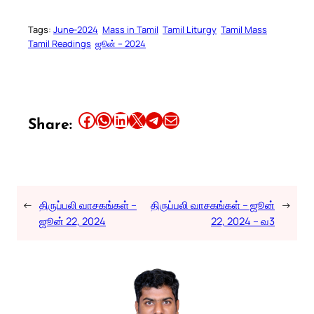
Tags:
June-2024
Mass in Tamil
Tamil Liturgy
Tamil Mass
Tamil Readings
ஜூன் – 2024
Share this article on Facebook
Share this article on WhatsApp
Share this article on LinkedIn
Share this article on X
Share this article on Telegram
Email this Article
Share:
←
திருப்பலி வாசகங்கள் –
திருப்பலி வாசகங்கள் – ஜூன்
→
ஜூன் 22, 2024
22, 2024 – வ3