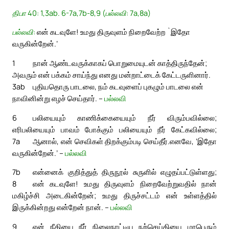
திபா 40: 1,3ab. 6-7a,7b-8,9 (பல்லவி: 7a,8a)
பல்லவி:
என் கடவுளே! உமது திருவுளம் நிறைவேற்ற `இதோ
வருகின்றேன்.’
1
நான் ஆண்டவருக்காகப் பொறுமையுடன் காத்திருந்தேன்;
அவரும் என் பக்கம் சாய்ந்து எனது மன்றாட்டைக் கேட்டருளினார்.
3ab
புதியதொரு பாடலை, நம் கடவுளைப் புகழும் பாடலை என்
நாவினின்று எழச் செய்தார். –
பல்லவி
6
பலியையும் காணிக்கையையும் நீர் விரும்பவில்லை;
எரிபலியையும் பாவம் போக்கும் பலியையும் நீர் கேட்கவில்லை;
7a
ஆனால், என் செவிகள் திறக்கும்படி செய்தீர்.
எனவே, ‘இதோ
வருகின்றேன்.’ –
பல்லவி
7b
என்னைக் குறித்துத் திருநூல் சுருளில் எழுதப்பட்டுள்ளது;
8
என் கடவுளே! உமது திருவுளம் நிறைவேற்றுவதில் நான்
மகிழ்ச்சி அடைகின்றேன்; உமது திருச்சட்டம் என் உள்ளத்தில்
இருக்கின்றது என்றேன் நான். –
பல்லவி
9
என் நீதியை நீர் நிலைநாட்டிய நற்செய்தியை மாபெரும்