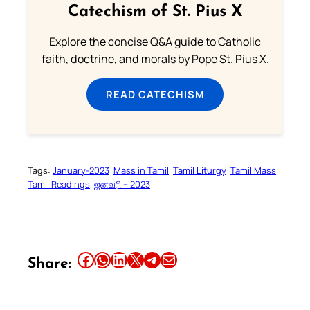
Catechism of St. Pius X
Explore the concise Q&A guide to Catholic
faith, doctrine, and morals by Pope St. Pius X.
READ CATECHISM
Tags:
January-2023
Mass in Tamil
Tamil Liturgy
Tamil Mass
Tamil Readings
ஜனவரி – 2023
Share this article on Facebook
Share this article on WhatsApp
Share this article on LinkedIn
Share this article on X
Share this article on Telegram
Email this Article
Share: