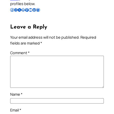
profiles below.
Follow Pradeep on Facebook
Follow Pradeep on Instagram
Follow Pradeep on X
Follow Pradeep on LinkedIn
Follow Pradeep on Pinterest
Subscribe to Pradeep’s Youtube Channel
Follow Pradeep on WordPress
Follow Pradeep on GitHub
Leave a Reply
Your email address will not be published.
Required
fields are marked
*
Comment
*
Name
*
Email
*