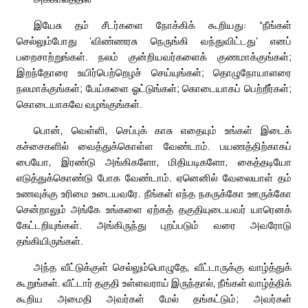
இயேசு தம் சீடர்களை நோக்கிக் கூறியது: “நீங்கள்
செல்லும்போது ‘விண்ணரசு நெருங்கி வந்துவிட்டது’ எனப்
பறைசாற்றுங்கள். நலம் குன்றியவர்களைக் குணமாக்குங்கள்;
இறந்தோரை உயிர்பெற்றெழச் செய்யுங்கள்; தொழுநோயாளரை
நலமாக்குங்கள்; பேய்களை ஓட்டுங்கள்; கொடையாகப் பெற்றீர்கள்;
கொடையாகவே வழங்குங்கள்.
பொன், வெள்ளி, செப்புக் காசு எதையும் உங்கள் இடைக்
கச்சைகளில் வைத்துக்கொள்ள வேண்டாம். பயணத்திற்காகப்
பையோ, இரண்டு அங்கிகளோ, மிதியடிகளோ, கைத்தடியோ
எடுத்துக்கொண்டு போக வேண்டாம். ஏனெனில் வேலையாள் தம்
உணவுக்கு உரிமை உடையவரே. நீங்கள் எந்த நகருக்கோ ஊருக்கோ
சென்றாலும் அங்கே உங்களை ஏற்கத் தகுதியுடையவர் யாரெனக்
கேட்டறியுங்கள். அங்கிருந்து புறப்படும் வரை அவரோடு
தங்கியிருங்கள்.
அந்த வீட்டுக்குள் செல்லும்பொழுதே, வீட்டாருக்கு வாழ்த்துக்
கூறுங்கள். வீட்டார் தகுதி உள்ளவராய் இருந்தால், நீங்கள் வாழ்த்திக்
கூறிய அமைதி அவர்கள் மேல் தங்கட்டும்; அவர்கள்