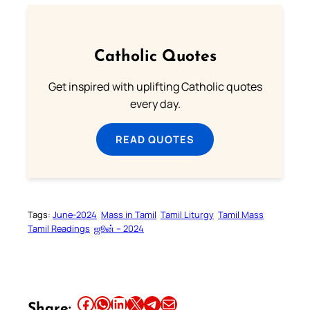
Catholic Quotes
Get inspired with uplifting Catholic quotes
every day.
READ QUOTES
Tags:
June-2024
Mass in Tamil
Tamil Liturgy
Tamil Mass
Tamil Readings
ஜூன் – 2024
Share this article on Facebook
Share this article on WhatsApp
Share this article on LinkedIn
Share this article on X
Share this article on Telegram
Email this Article
Share: