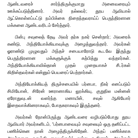
ஆண்டவரைச் சார்ந்திருக்குமாறு அனைவரையும்
ஊக்கப்படுத்தினார். அவர் நல்லவர்; தூய ஆவியால்
ஆட்கொள்ளப்பட்டு நம்பிக்கை நிறைந்தவராய்ப் பெருந்திரளான
மக்களை ஆண்டவரிடம் சேர்த்தார்.
பின்பு சவுலைத் தேடி அவர் தர்சு நகர் சென்றார்; அவரைக்
கண்டு, அந்தியோக்கியாவுக்கு அழைத்துவந்தார். அவர்கள்
ஓராண்டு முழுவதும் அந்தச் சபையாரோடு கூடவே இருந்து
பெருந்திரளான மக்களுக்குக் கற்பித்து வந்தார்கள்.
அந்தியோக்கியாவில்தான் முதல் முறையாகச் சீடர்கள்
கிறிஸ்தவர்கள் என்னும் பெயரைப் பெற்றார்கள்.
அந்தியோக்கியத் திருச்சபையில் பர்னபா, நீகர் எனப்படும்
சிமியோன், சிரேன் ஊரானாகிய லூக்கியு, குறுநில மன்னன்
ஏரோதுவுடன் வளர்ந்த மனாயீன், சவுல் ஆகியோர்
இறைவாக்கினராகவும், போதகராகவும் இருந்தனர்.
அவர்கள் நோன்பிருந்து ஆண்டவரை வழிபடும்போது தூய
ஆவியார் அவர்களிடம், “பர்னபாவையும் சவுலையும் ஒரு தனிப்பட்ட
பணிக்கென நான் அழைத்திருக்கிறேன். அந்தப் பணிக்காக