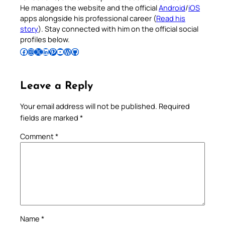
He manages the website and the official
Android
/
iOS
apps alongside his professional career (
Read his
story
). Stay connected with him on the official social
profiles below.
Follow Pradeep on Facebook
Follow Pradeep on Instagram
Follow Pradeep on X
Follow Pradeep on LinkedIn
Follow Pradeep on Pinterest
Subscribe to Pradeep’s Youtube Channel
Follow Pradeep on WordPress
Follow Pradeep on GitHub
Leave a Reply
Your email address will not be published.
Required
fields are marked
*
Comment
*
Name
*