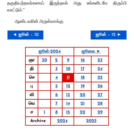
தகுதியற்றவர்களாய் இருந்தால் அது உங்களிடமே திரும்பி
வரட்டும்.”
ஆண்டவரின் அருள்வாக்கு.
◄ ஜூன் – 10
ஜூன் – 12 ►
ஜூன்-2024
ஜூலை ►
ஞா
30
2
9
16
23
தி
3
10
17
24
செ
4
11
18
25
பு
5
12
19
26
வி
6
13
20
27
வெ
7
14
21
28
ச
1
8
15
22
29
Archive
2024
2025