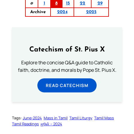
ச
1
8
15
22
29
Archive
2024
2025
Catechism of St. Pius X
Explore the concise Q&A guide to Catholic
faith, doctrine, and morals by Pope St. Pius X.
READ CATECHISM
Tags:
June-2024
Mass in Tamil
Tamil Liturgy
Tamil Mass
Tamil Readings
ஜூன் – 2024