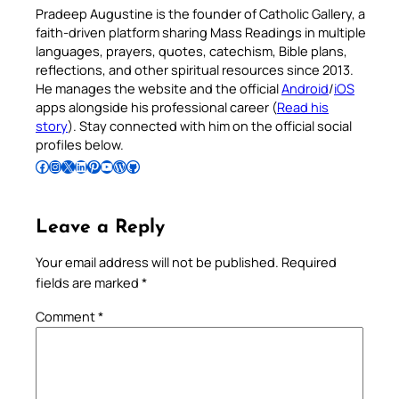
Pradeep Augustine is the founder of Catholic Gallery, a
faith-driven platform sharing Mass Readings in multiple
languages, prayers, quotes, catechism, Bible plans,
reflections, and other spiritual resources since 2013.
He manages the website and the official
Android
/
iOS
apps alongside his professional career (
Read his
story
). Stay connected with him on the official social
profiles below.
Follow Pradeep on Facebook
Follow Pradeep on Instagram
Follow Pradeep on X
Follow Pradeep on LinkedIn
Follow Pradeep on Pinterest
Subscribe to Pradeep’s Youtube Channel
Follow Pradeep on WordPress
Follow Pradeep on GitHub
Leave a Reply
Your email address will not be published.
Required
fields are marked
*
Comment
*