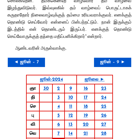
சொல்கிறேன். தமக்கென்றே வாழ்வோர் தம் வாழ்வை
இழந்துவிடுவர். இவ்வுலகில் தம் வாழ்வைப் பொருட்டாகக்
கருதாதோர் நிலைவாழ்வுக்குத் தம்மை உரியவராக்குவர். எனக்குத்
தொண்டு செய்வோர் என்னைப் பின்பற்றட்டும். நான் இருக்கும்
இடத்தில் என் தொண்டரும் இருப்பர். எனக்குத் தொண்டு
செய்வோருக்குத் தந்தை மதிப்பளிக்கிறார்” என்றார்.
ஆண்டவரின் அருள்வாக்கு.
◄ ஜூன் – 7
ஜூன் – 9 ►
ஜூன்-2024
ஜூலை ►
ஞா
30
2
9
16
23
தி
3
10
17
24
செ
4
11
18
25
பு
5
12
19
26
வி
6
13
20
27
வெ
7
14
21
28