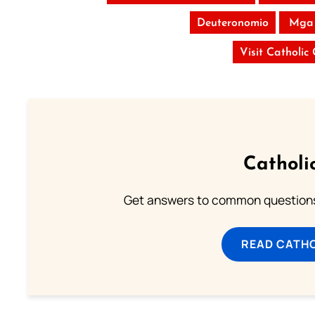
Deuteronomio
Mga
Visit Catholic
Catholi
Get answers to common questions 
READ CATH