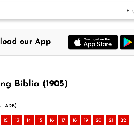
Eng
load our App
ng Biblia (1905)
5 – ADB)
12
13
14
15
16
17
18
19
20
21
22