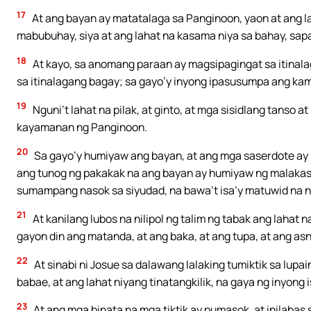
17
At ang bayan ay matatalaga sa Panginoon, yaon at ang l
mabubuhay, siya at ang lahat na kasama niya sa bahay, sapa
18
At kayo, sa anomang paraan ay magsipagingat sa itinala
sa itinalagang bagay; sa gayo’y inyong ipasusumpa ang ka
19
Nguni’t lahat na pilak, at ginto, at mga sisidlang tanso 
kayamanan ng Panginoon.
20
Sa gayo’y humiyaw ang bayan, at ang mga saserdote ay 
ang tunog ng pakakak na ang bayan ay humiyaw ng malakas,
sumampang nasok sa siyudad, na bawa’t isa’y matuwid na na
21
At kanilang lubos na nilipol ng talim ng tabak ang lahat 
gayon din ang matanda, at ang baka, at ang tupa, at ang asn
22
At sinabi ni Josue sa dalawang lalaking tumiktik sa lupa
babae, at ang lahat niyang tinatangkilik, na gaya ng inyong 
23
At ang mga binata na mga tiktik ay pumasok, at inilabas 