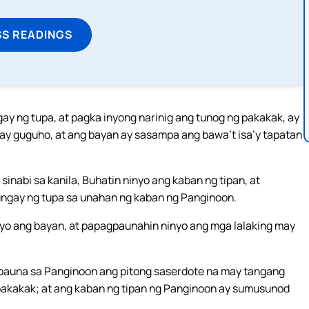
SS READINGS
ay ng tupa, at pagka inyong narinig ang tunog ng pakakak, ay
ay guguho, at ang bayan ay sasampa ang bawa’t isa’y tapatan
sinabi sa kanila, Buhatin ninyo ang kaban ng tipan, at
ungay ng tupa sa unahan ng kaban ng Panginoon.
inyo ang bayan, at papagpaunahin ninyo ang mga lalaking may
agpauna sa Panginoon ang pitong saserdote na may tangang
pakakak; at ang kaban ng tipan ng Panginoon ay sumusunod