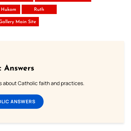
 Hukom
Ruth
 Gallery Main Site
c Answers
about Catholic faith and practices.
OLIC ANSWERS