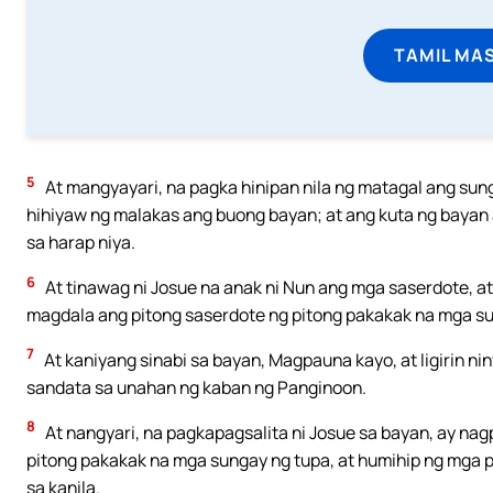
TAMIL MA
5
At mangyayari, na pagka hinipan nila ng matagal ang sung
hihiyaw ng malakas ang buong bayan; at ang kuta ng bayan 
sa harap niya.
6
At tinawag ni Josue na anak ni Nun ang mga saserdote, at 
magdala ang pitong saserdote ng pitong pakakak na mga s
7
At kaniyang sinabi sa bayan, Magpauna kayo, at ligirin n
sandata sa unahan ng kaban ng Panginoon.
8
At nangyari, na pagkapagsalita ni Josue sa bayan, ay n
pitong pakakak na mga sungay ng tupa, at humihip ng mga 
sa kanila.