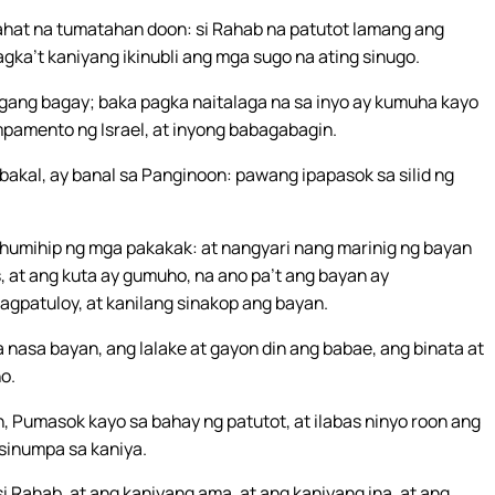
ahat na tumatahan doon: si Rahab na patutot lamang ang
gka’t kaniyang ikinubli ang mga sugo na ating sinugo.
gang bagay; baka pagka naitalaga na sa inyo ay kumuha kayo
mpamento ng Israel, at inyong babagabagin.
at bakal, ay banal sa Panginoon: pawang ipapasok sa silid ng
humihip ng mga pakakak: at nangyari nang marinig ng bayan
 at ang kuta ay gumuho, na ano pa’t ang bayan ay
gpatuloy, at kanilang sinakop ang bayan.
na nasa bayan, ang lalake at gayon din ang babae, ang binata at
o.
in, Pumasok kayo sa bahay ng patutot, at ilabas ninyo roon ang
isinumpa sa kaniya.
si Rahab, at ang kaniyang ama, at ang kaniyang ina, at ang