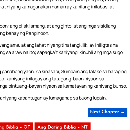
lahat niyang kamaganakan naman ay kanilang inilabas; at
on: ang pilak lamang, at ang ginto, at ang mga sisidlang
n ng bahay ng Panginoon.
ng ama, at ang lahat niyang tinatangkilik, ay iniligtas na
ang sa araw na ito; sapagka’t kaniyang ikinubli ang mga sugo
g panahong yaon, na sinasabi, Sumpain ang lalake sa harap ng
o; kaniyang inilagay ang tatagang-baon niyaon sa
 mga pintuang-bayan niyaon sa kamatayan ng kaniyang bunso.
kaniyang kabantugan ay lumaganap sa buong lupain.
Next Chapter →
ng Biblia – OT
Ang Dating Biblia – NT