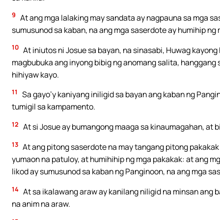
9
At ang mga lalaking may sandata ay nagpauna sa mga sas
sumusunod sa kaban, na ang mga saserdote ay humihip ng 
10
At iniutos ni Josue sa bayan, na sinasabi, Huwag kayong h
magbubuka ang inyong bibig ng anomang salita, hanggang 
hihiyaw kayo.
11
Sa gayo’y kaniyang iniligid sa bayan ang kaban ng Pangin
tumigil sa kampamento.
12
At si Josue ay bumangong maaga sa kinaumagahan, at b
13
At ang pitong saserdote na may tangang pitong pakakak
yumaon na patuloy, at humihihip ng mga pakakak: at ang mg
likod ay sumusunod sa kaban ng Panginoon, na ang mga sas
14
At sa ikalawang araw ay kanilang niligid na minsan ang
na anim na araw.