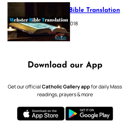
Webster Bible Translation
October 11, 2018
Download our App
Get our official
Catholic Gallery app
for daily Mass
readings, prayers & more