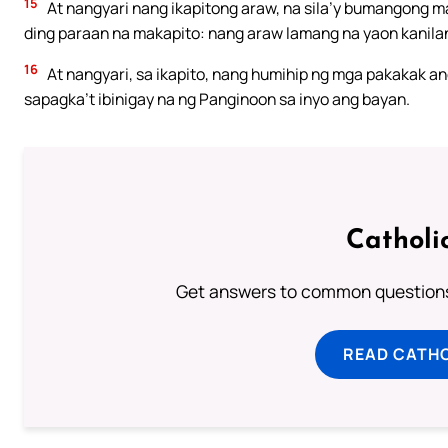
15
At nangyari nang ikapitong araw, na sila’y bumangong m
ding paraan na makapito: nang araw lamang na yaon kanilan
16
At nangyari, sa ikapito, nang humihip ng mga pakakak an
sapagka’t ibinigay na ng Panginoon sa inyo ang bayan.
Catholi
Get answers to common questions 
READ CATH