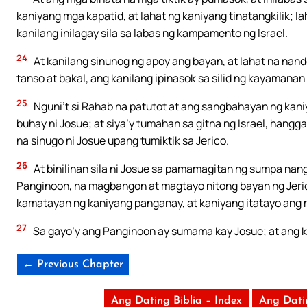
kaniyang mga kapatid, at lahat ng kaniyang tinatangkilik; 
kanilang inilagay sila sa labas ng kampamento ng Israel.
24
At kanilang sinunog ng apoy ang bayan, at lahat na nando
tanso at bakal, ang kanilang ipinasok sa silid ng kayamana
25
Nguni’t si Rahab na patutot at ang sangbahayan ng kaniya
buhay ni Josue; at siya’y tumahan sa gitna ng Israel, hangg
na sinugo ni Josue upang tumiktik sa Jerico.
26
At binilinan sila ni Josue sa pamamagitan ng sumpa nan
Panginoon, na magbangon at magtayo nitong bayan ng Jeric
kamatayan ng kaniyang panganay, at kaniyang itatayo ang
27
Sa gayo’y ang Panginoon ay sumama kay Josue; at ang 
← Previous Chapter
Ang Dating Biblia – Index
Ang Dati