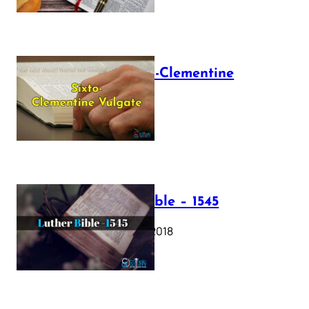
The Sixto-Clementine
Vulgate
July 12, 2025
Luther Bible – 1545
October 17, 2018