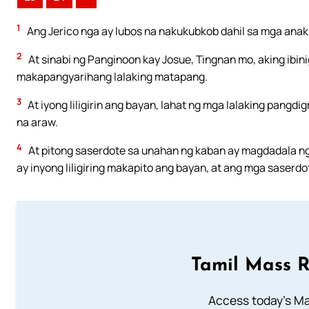
1
Ang Jerico nga ay lubos na nakukubkob dahil sa mga anak 
2
At sinabi ng Panginoon kay Josue, Tingnan mo, aking ibini
makapangyarihang lalaking matapang.
3
At iyong liligirin ang bayan, lahat ng mga lalaking pangdi
na araw.
4
At pitong saserdote sa unahan ng kaban ay magdadala ng
ay inyong liligiring makapito ang bayan, at ang mga saserd
Tamil Mass 
Access today's Mas