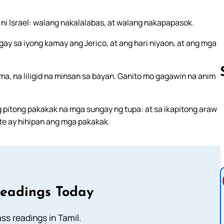
ni Israel: walang nakalalabas, at walang nakapapasok.
gay sa iyong kamay ang Jerico, at ang hari niyaon, at ang mga
gma, na liligid na minsan sa bayan. Ganito mo gagawin na anim
 pitong pakakak na mga sungay ng tupa: at sa ikapitong araw
Follow us 
ote ay hihipan ang mga pakakak.
Readings Today
s readings in Tamil.