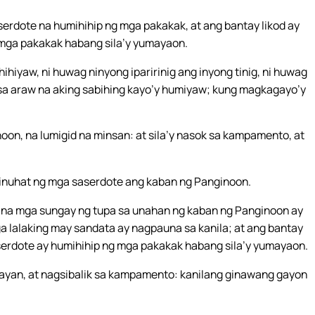
erdote na humihihip ng mga pakakak, at ang bantay likod ay
mga pakakak habang sila’y yumayaon.
ihiyaw, ni huwag ninyong iparirinig ang inyong tinig, ni huwag
sa araw na aking sabihing kayo’y humiyaw; kung magkagayo’y
oon, na lumigid na minsan: at sila’y nasok sa kampamento, at
inuhat ng mga saserdote ang kaban ng Panginoon.
 na mga sungay ng tupa sa unahan ng kaban ng Panginoon ay
a lalaking may sandata ay nagpauna sa kanila; at ang bantay
erdote ay humihihip ng mga pakakak habang sila’y yumayaon.
 bayan, at nagsibalik sa kampamento: kanilang ginawang gayon