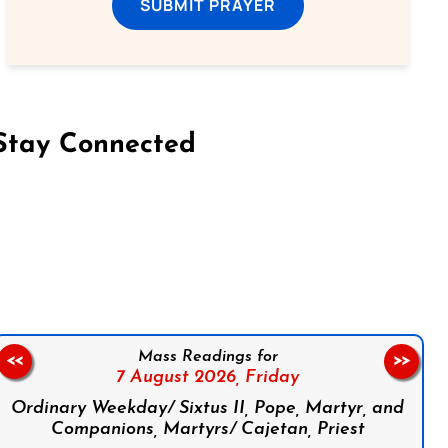
SUBMIT PRAYER
Stay Connected
on Facebook
Follow us on Instagram
Follow us on X
Subscribe to our YouTube Channel
Follow us on WhatsApp
Mass Readings for
<<
>>
7 August 2026,
Friday
Ordinary Weekday/ Sixtus II, Pope, Martyr, and
Companions, Martyrs/ Cajetan, Priest