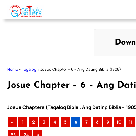
Skip
to
content
Down
Home
»
Tagalog
»
Josue Chapter – 6 – Ang Dating Biblia (1905)
Josue Chapter – 6 – Ang Dati
Josue Chapters (Tagalog Bible : Ang Dating Biblia – 190
«
1
2
3
4
5
6
7
8
9
10
11
23
24
»