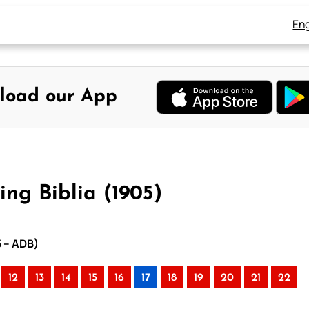
Eng
load our App
ing Biblia (1905)
5 – ADB)
12
13
14
15
16
17
18
19
20
21
22