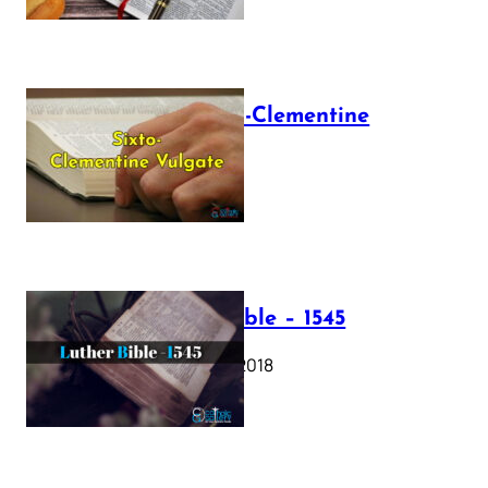
The Sixto-Clementine
Vulgate
July 12, 2025
Luther Bible – 1545
October 17, 2018