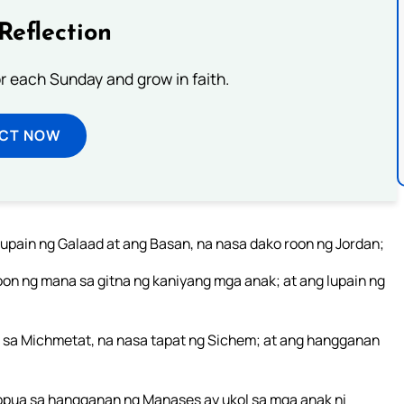
Reflection
or each Sunday and grow in faith.
ECT NOW
upain ng Galaad at ang Basan, na nasa dako roon ng Jordan;
n ng mana sa gitna ng kaniyang mga anak; at ang lupain ng
sa Michmetat, na nasa tapat ng Sichem; at ang hangganan
appua sa hangganan ng Manases ay ukol sa mga anak ni