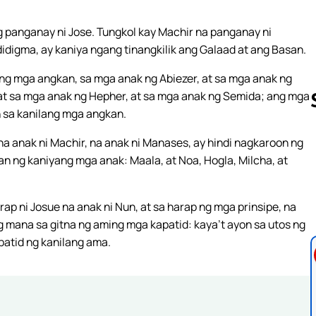
ng panganay ni Jose. Tungkol kay Machir na panganay ni
idigma, ay kaniya ngang tinangkilik ang Galaad at ang Basan.
ng mga angkan, sa mga anak ng Abiezer, at sa mga anak ng
, at sa mga anak ng Hepher, at sa mga anak ng Semida; ang mga
n sa kanilang mga angkan.
na anak ni Machir, na anak ni Manases, ay hindi nagkaroon ng
Follow us 
n ng kaniyang mga anak: Maala, at Noa, Hogla, Milcha, at
arap ni Josue na anak ni Nun, at sa harap ng mga prinsipe, na
g mana sa gitna ng aming mga kapatid: kaya’t ayon sa utos ng
patid ng kanilang ama.