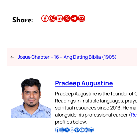
Share this article on Facebook
Share this article on WhatsApp
Share this article on LinkedIn
Share this article on X
Share this article on Telegram
Email this Article
Share:
←
Josue Chapter – 16 – Ang Dating Biblia (1905)
Pradeep Augustine
Pradeep Augustine is the founder of C
Readings in multiple languages, praye
spiritual resources since 2013. He ma
alongside his professional career (
Re
profiles below.
Follow Pradeep on Facebook
Follow Pradeep on Instagram
Follow Pradeep on X
Follow Pradeep on LinkedIn
Follow Pradeep on Pinterest
Subscribe to Pradeep’s Youtube Channel
Follow Pradeep on WordPress
Follow Pradeep on GitHub