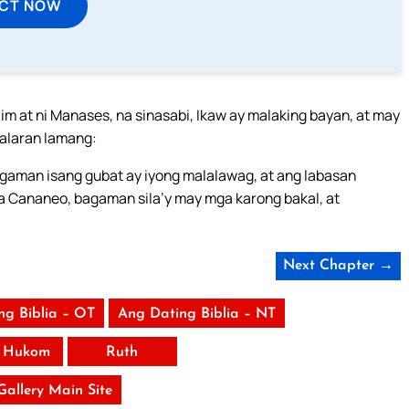
ECT NOW
aim at ni Manases, na sinasabi, Ikaw ay malaking bayan, at may
palaran lamang:
agaman isang gubat ay iyong malalawag, at ang labasan
ga Cananeo, bagaman sila’y may mga karong bakal, at
Next Chapter →
ng Biblia – OT
Ang Dating Biblia – NT
 Hukom
Ruth
 Gallery Main Site