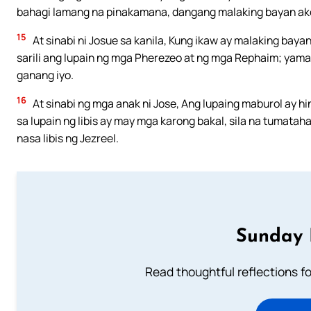
bahagi lamang na pinakamana, dangang malaking bayan ak
15
At sinabi ni Josue sa kanila, Kung ikaw ay malaking bay
sarili ang lupain ng mga Pherezeo at ng mga Rephaim; yam
ganang iyo.
16
At sinabi ng mga anak ni Jose, Ang lupaing maburol ay h
sa lupain ng libis ay may mga karong bakal, sila na tumatah
nasa libis ng Jezreel.
Sunday 
Read thoughtful reflections f