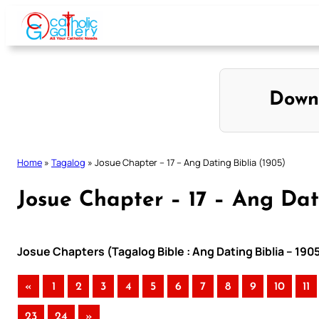
Skip
to
content
Down
Home
»
Tagalog
»
Josue Chapter – 17 – Ang Dating Biblia (1905)
Josue Chapter – 17 – Ang Dat
Josue Chapters (Tagalog Bible : Ang Dating Biblia – 190
«
1
2
3
4
5
6
7
8
9
10
11
23
24
»