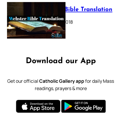
Webster Bible Translation
October 11, 2018
Download our App
Get our official
Catholic Gallery app
for daily Mass
readings, prayers & more