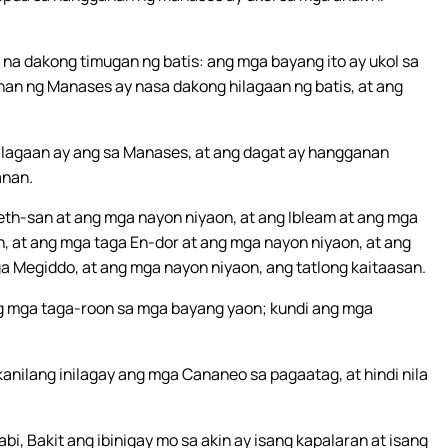
na dakong timugan ng batis: ang mga bayang ito ay ukol sa
an ng Manases ay nasa dakong hilagaan ng batis, at ang
ilagaan ay ang sa Manases, at ang dagat ay hangganan
anan.
Beth-san at ang mga nayon niyaon, at ang Ibleam at ang mga
n, at ang mga taga En-dor at ang mga nayon niyaon, at ang
a Megiddo, at ang mga nayon niyaon, ang tatlong kaitaasan.
g mga taga-roon sa mga bayang yaon; kundi ang mga
kanilang inilagay ang mga Cananeo sa pagaatag, at hindi nila
bi, Bakit ang ibinigay mo sa akin ay isang kapalaran at isang