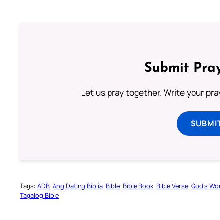
Submit Pray
Let us pray together. Write your pr
SUBMI
Tags:
ADB
Ang Dating Biblia
Bible
Bible Book
Bible Verse
God’s Wo
Tagalog Bible