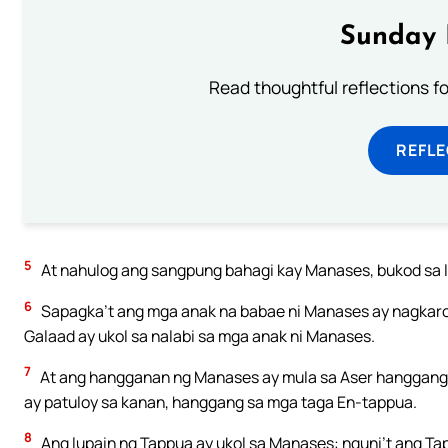
Sunday 
Read thoughtful reflections f
REFL
5
At nahulog ang sangpung bahagi kay Manases, bukod sa l
6
Sapagka’t ang mga anak na babae ni Manases ay nagkaroo
Galaad ay ukol sa nalabi sa mga anak ni Manases.
7
At ang hangganan ng Manases ay mula sa Aser hanggang 
ay patuloy sa kanan, hanggang sa mga taga En-tappua.
8
Ang lupain ng Tappua ay ukol sa Manases: nguni’t ang T