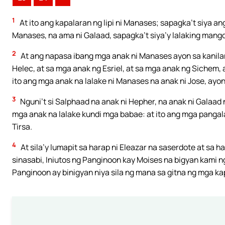
1
At ito ang kapalaran ng lipi ni Manases; sapagka’t siya a
Manases, na ama ni Galaad, sapagka’t siya’y lalaking mangd
2
At ang napasa ibang mga anak ni Manases ayon sa kanila
Helec, at sa mga anak ng Esriel, at sa mga anak ng Sichem
ito ang mga anak na lalake ni Manases na anak ni Jose, ayo
3
Nguni’t si Salphaad na anak ni Hepher, na anak ni Galaad 
mga anak na lalake kundi mga babae: at ito ang mga pangala
Tirsa.
4
At sila’y lumapit sa harap ni Eleazar na saserdote at sa h
sinasabi, Iniutos ng Panginoon kay Moises na bigyan kami n
Panginoon ay binigyan niya sila ng mana sa gitna ng mga ka