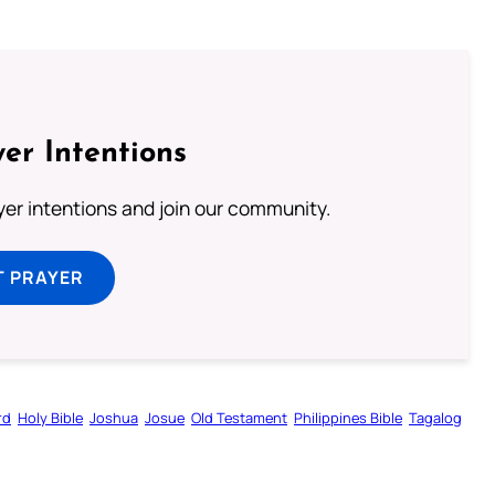
er Intentions
ayer intentions and join our community.
T PRAYER
rd
Holy Bible
Joshua
Josue
Old Testament
Philippines Bible
Tagalog