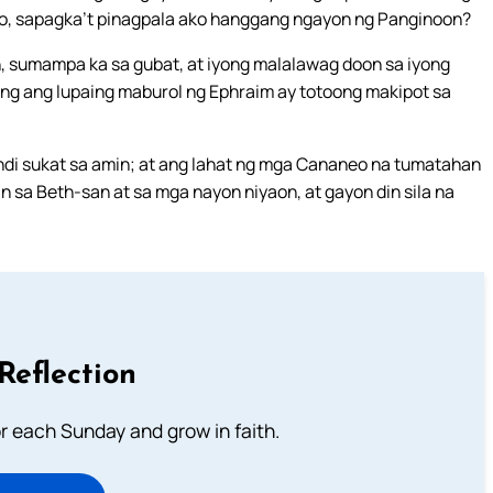
o, sapagka’t pinagpala ako hanggang ngayon ng Panginoon?
an, sumampa ka sa gubat, at iyong malalawag doon sa iyong
ang ang lupaing maburol ng Ephraim ay totoong makipot sa
indi sukat sa amin; at ang lahat ng mga Cananeo na tumatahan
an sa Beth-san at sa mga nayon niyaon, at gayon din sila na
Reflection
or each Sunday and grow in faith.