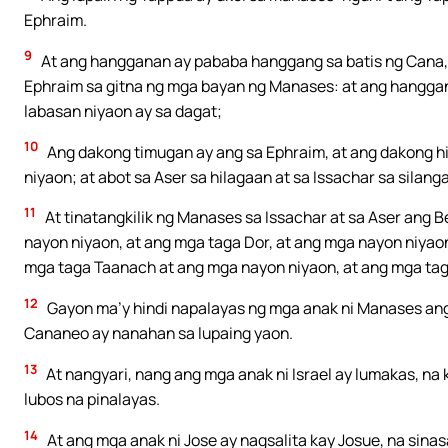
Ephraim.
9
At ang hangganan ay pababa hanggang sa batis ng Cana, 
Ephraim sa gitna ng mga bayan ng Manases: at ang hanggan
labasan niyaon ay sa dagat;
10
Ang dakong timugan ay ang sa Ephraim, at ang dakong h
niyaon; at abot sa Aser sa hilagaan at sa Issachar sa silang
11
At tinatangkilik ng Manases sa Issachar at sa Aser ang 
nayon niyaon, at ang mga taga Dor, at ang mga nayon niyao
mga taga Taanach at ang mga nayon niyaon, at ang mga tag
12
Gayon ma’y hindi napalayas ng mga anak ni Manases an
Cananeo ay nanahan sa lupaing yaon.
13
At nangyari, nang ang mga anak ni Israel ay lumakas, na 
lubos na pinalayas.
14
At ang mga anak ni Jose ay nagsalita kay Josue, na sinasa