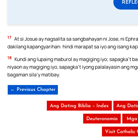
REFL
17
At si Josue ay nagsalita sa sangbahayan ni Jose, ni Ephr
dakilang kapangyarihan: hindi marapat sa iyo ang isang ka
18
Kundi ang lupaing maburol ay magiging iyo; sapagka’t b
niyaon ay magiging iyo, sapagka’t iyong palalayasin ang m
bagaman sila’y matibay.
← Previous Chapter
Ang Dating Biblia – Index
Ang Dati
Deuteronomio
Mga
Visit Catholic