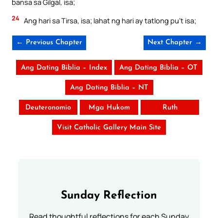
bansa sa Gilgal, isa;
24
Ang hari sa Tirsa, isa; lahat ng hari ay tatlong pu’t isa;
← Previous Chapter
Next Chapter →
Ang Dating Biblia – Index
Ang Dating Biblia – OT
Ang Dating Biblia – NT
Deuteronomio
Mga Hukom
Ruth
Visit Catholic Gallery Main Site
Sunday Reflection
Read thoughtful reflections for each Sunday