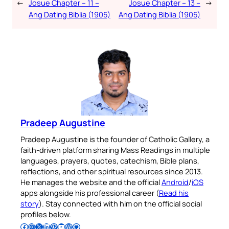
←
Josue Chapter – 11 –
Josue Chapter – 13 –
→
Ang Dating Biblia (1905)
Ang Dating Biblia (1905)
Pradeep Augustine
Pradeep Augustine is the founder of Catholic Gallery, a
faith-driven platform sharing Mass Readings in multiple
languages, prayers, quotes, catechism, Bible plans,
reflections, and other spiritual resources since 2013.
He manages the website and the official
Android
/
iOS
apps alongside his professional career (
Read his
story
). Stay connected with him on the official social
profiles below.
Follow Pradeep on Facebook
Follow Pradeep on Instagram
Follow Pradeep on X
Follow Pradeep on LinkedIn
Follow Pradeep on Pinterest
Subscribe to Pradeep’s Youtube Channel
Follow Pradeep on WordPress
Follow Pradeep on GitHub