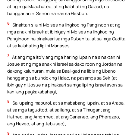
at ng mga Maachateo, at ng kalahati ng Galaad, na
hangganan ni Sehon na hari sa Hesbon.
6
Sinaktan sila ni Moises na lingkod ng Panginoon at ng
mga anak ni Israel: at ibinigay ni Moises na lingkod ng
Panginoon na pinakaari sa mga Rubenita, at sa mga Gadita,
at sa kalahating lipi ni Manases.
7
At ang mga ito’y ang mga hari ng lupain na sinaktan ni
Josue at ng mga anak ni Israel sa dako roon ng Jordan na
dakong kalunuran, mula sa Baal-gad na libis ng Libano
hanggang sa bundok ng Halac, na pasampa sa Seir (at
ibinigay ni Josue na pinakaari sa mga lipi ng Israel ayon sa
kanilang pagkakabahagi;
8
Sa lupaing maburol, at sa mababang lupain, at sa Araba,
at sa mga tagudtod, at sa ilang, at sa Timugan; ang
Hatheo, ang Amorrheo, at ang Cananeo, ang Pherezeo,
ang Heveo, at ang Jebuseo);
9
Ang hari sa Jerico, isa; ang hari sa Hai na nasa tabi ng