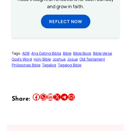
and grow in faith.
REFLECT NOW
Tags:
ADB
Ang Dating Biblia
Bible
Bible Book
Bible Verse
God’s Word
Holy Bible
Joshua
Josue
Old Testament
Philippines Bible
Tagalog
Tagalog Bible
Share this article on Facebook
Share this article on WhatsApp
Share this article on LinkedIn
Share this article on X
Share this article on Telegram
Email this Article
Share: