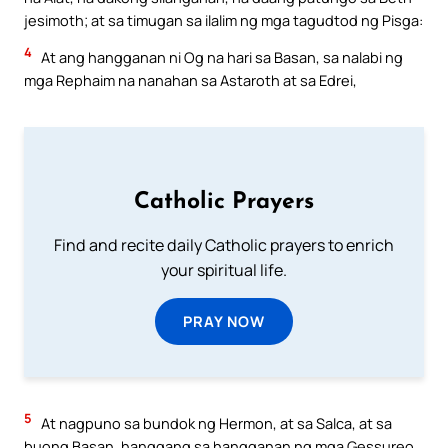
jesimoth; at sa timugan sa ilalim ng mga tagudtod ng Pisga:
4
At ang hangganan ni Og na hari sa Basan, sa nalabi ng
mga Rephaim na nanahan sa Astaroth at sa Edrei,
Catholic Prayers
Find and recite daily Catholic prayers to enrich
your spiritual life.
PRAY NOW
5
At nagpuno sa bundok ng Hermon, at sa Salca, at sa
buong Basan, hanggang sa hangganan ng mga Gessureo