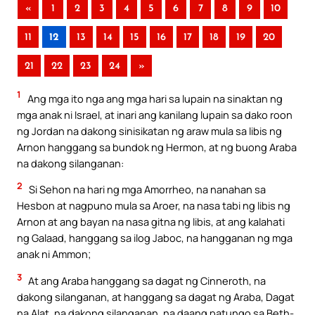
«
1
2
3
4
5
6
7
8
9
10
11
12
13
14
15
16
17
18
19
20
21
22
23
24
»
1
Ang mga ito nga ang mga hari sa lupain na sinaktan ng
mga anak ni Israel, at inari ang kanilang lupain sa dako roon
ng Jordan na dakong sinisikatan ng araw mula sa libis ng
Arnon hanggang sa bundok ng Hermon, at ng buong Araba
na dakong silanganan:
2
Si Sehon na hari ng mga Amorrheo, na nanahan sa
Hesbon at nagpuno mula sa Aroer, na nasa tabi ng libis ng
Arnon at ang bayan na nasa gitna ng libis, at ang kalahati
ng Galaad, hanggang sa ilog Jaboc, na hangganan ng mga
anak ni Ammon;
3
At ang Araba hanggang sa dagat ng Cinneroth, na
dakong silanganan, at hanggang sa dagat ng Araba, Dagat
na Alat, na dakong silanganan, na daang patungo sa Beth-