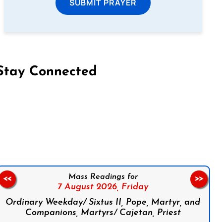
SUBMIT PRAYER
Stay Connected
on Facebook
Follow us on Instagram
Follow us on X
Subscribe to our YouTube Channel
Follow us on WhatsApp
Mass Readings for
<<
>>
7 August 2026,
Friday
Ordinary Weekday/ Sixtus II, Pope, Martyr, and
Companions, Martyrs/ Cajetan, Priest