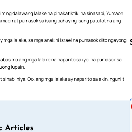
tim ng dalawang lalake na pinakatiktik, na sinasabi, Yumaon
’y yumaon at pumasok sa isang bahay ng isang patutot na ang
may mga lalake, sa mga anak ni Israel na pumasok dito ngayong
Ilabas mo ang mga lalake na naparito sa iyo, na pumasok sa
Follow us 
buong lupain.
 sinabi niya, Oo, ang mga lalake ay naparito sa akin, nguni’t
c Articles