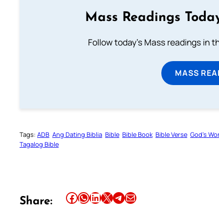
Mass Readings Today
Follow today's Mass readings in t
MASS REA
Tags:
ADB
Ang Dating Biblia
Bible
Bible Book
Bible Verse
God’s Wo
Tagalog Bible
Share this article on Facebook
Share this article on WhatsApp
Share this article on LinkedIn
Share this article on X
Share this article on Telegram
Email this Article
Share: