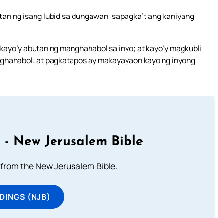
an ng isang lubid sa dungawan: sapagka’t ang kaniyang
 kayo’y abutan ng manghahabol sa inyo; at kayo’y magkubli
nghahabol: at pagkatapos ay makayayaon kayo ng inyong
 - New Jerusalem Bible
from the New Jerusalem Bible.
DINGS (NJB)