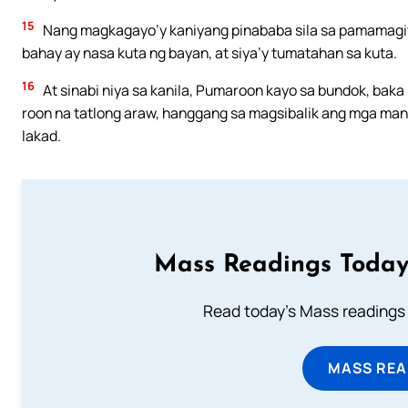
15
Nang magkagayo’y kaniyang pinababa sila sa pamamagit
bahay ay nasa kuta ng bayan, at siya’y tumatahan sa kuta.
16
At sinabi niya sa kanila, Pumaroon kayo sa bundok, baka
roon na tatlong araw, hanggang sa magsibalik ang mga ma
lakad.
Mass Readings Today
Read today's Mass readings 
MASS REA