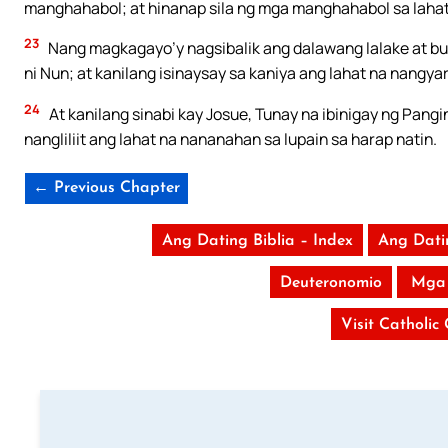
manghahabol; at hinanap sila ng mga manghahabol sa lahat 
23
Nang magkagayo’y nagsibalik ang dalawang lalake at bu
ni Nun; at kanilang isinaysay sa kaniya ang lahat na nangyari
24
At kanilang sinabi kay Josue, Tunay na ibinigay ng Pang
nangliliit ang lahat na nananahan sa lupain sa harap natin.
← Previous Chapter
Ang Dating Biblia – Index
Ang Dati
Deuteronomio
Mga
Visit Catholic