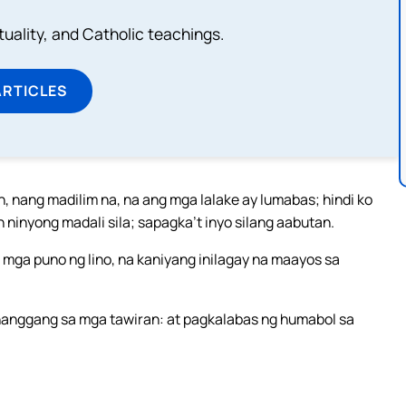
rituality, and Catholic teachings.
ARTICLES
, nang madilim na, na ang mga lalake ay lumabas; hindi ko
 ninyong madali sila; sapagka’t inyo silang aabutan.
a mga puno ng lino, na kaniyang inilagay na maayos sa
 hanggang sa mga tawiran: at pagkalabas ng humabol sa