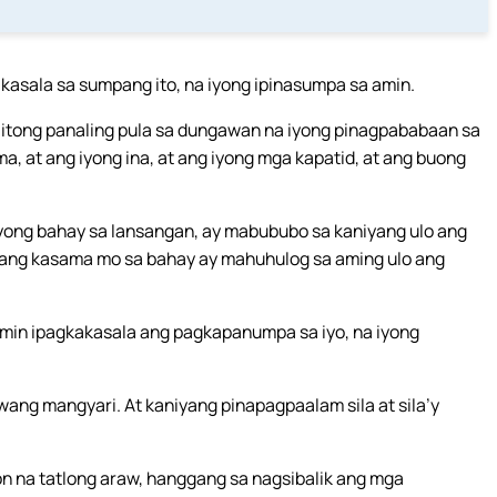
akasala sa sumpang ito, na iyong ipinasumpa sa amin.
li itong panaling pula sa dungawan na iyong pinagpababaan sa
ma, at ang iyong ina, at ang iyong mga kapatid, at ang buong
iyong bahay sa lansangan, ay mabububo sa kaniyang ulo ang
mang kasama mo sa bahay ay mahuhulog sa aming ulo ang
namin ipagkakasala ang pagkapanumpa sa iyo, na iyong
awang mangyari. At kaniyang pinapagpaalam sila at sila’y
n na tatlong araw, hanggang sa nagsibalik ang mga