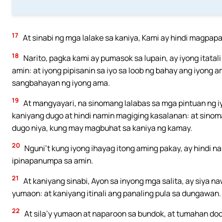
17
At sinabi ng mga lalake sa kaniya, Kami ay hindi magpap
18
Narito, pagka kami ay pumasok sa lupain, ay iyong itata
amin: at iyong pipisanin sa iyo sa loob ng bahay ang iyong a
sangbahayan ng iyong ama.
19
At mangyayari, na sinomang lalabas sa mga pintuan ng 
kaniyang dugo at hindi namin magiging kasalanan: at sino
dugo niya, kung may magbuhat sa kaniya ng kamay.
20
Nguni’t kung iyong ihayag itong aming pakay, ay hindi 
ipinapanumpa sa amin.
21
At kaniyang sinabi, Ayon sa inyong mga salita, ay siya n
yumaon: at kaniyang itinali ang panaling pula sa dungawan.
22
At sila’y yumaon at naparoon sa bundok, at tumahan doo