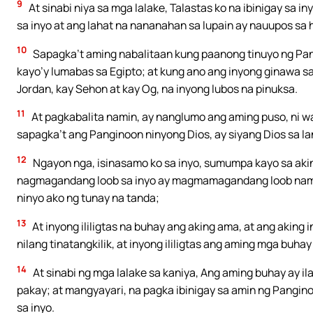
9
At sinabi niya sa mga lalake, Talastas ko na ibinigay sa i
sa inyo at ang lahat na nananahan sa lupain ay nauupos sa 
10
Sapagka’t aming nabalitaan kung paanong tinuyo ng Pan
kayo’y lumabas sa Egipto; at kung ano ang inyong ginawa 
Jordan, kay Sehon at kay Og, na inyong lubos na pinuksa.
11
At pagkabalita namin, ay nanglumo ang aming puso, ni wa
sapagka’t ang Panginoon ninyong Dios, ay siyang Dios sa lang
12
Ngayon nga, isinasamo ko sa inyo, sumumpa kayo sa aki
nagmagandang loob sa inyo ay magmamagandang loob nama
ninyo ako ng tunay na tanda;
13
At inyong ililigtas na buhay ang aking ama, at ang aking i
nilang tinatangkilik, at inyong ililigtas ang aming mga buha
14
At sinabi ng mga lalake sa kaniya, Ang aming buhay ay il
pakay; at mangyayari, na pagka ibinigay sa amin ng Pangi
sa inyo.