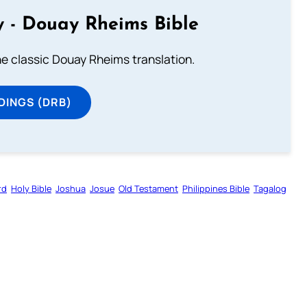
 - Douay Rheims Bible
he classic Douay Rheims translation.
DINGS (DRB)
rd
Holy Bible
Joshua
Josue
Old Testament
Philippines Bible
Tagalog