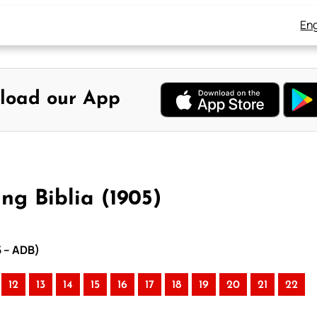
Eng
load our App
ng Biblia (1905)
5 – ADB)
12
13
14
15
16
17
18
19
20
21
22