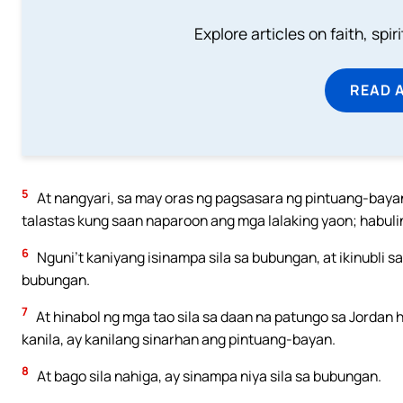
Explore articles on faith, spi
READ 
5
At nangyari, sa may oras ng pagsasara ng pintuang-bayan
talastas kung saan naparoon ang mga lalaking yaon; habulin
6
Nguni’t kaniyang isinampa sila sa bubungan, at ikinubli s
bubungan.
7
At hinabol ng mga tao sila sa daan na patungo sa Jordan
kanila, ay kanilang sinarhan ang pintuang-bayan.
8
At bago sila nahiga, ay sinampa niya sila sa bubungan.