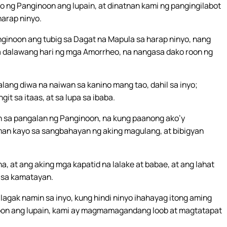
nyo ng Panginoon ang lupain, at dinatnan kami ng pangingilabot
harap ninyo.
ginoon ang tubig sa Dagat na Mapula sa harap ninyo, nang
sa dalawang hari ng mga Amorrheo, na nangasa dako roon ng
lang diwa na naiwan sa kanino mang tao, dahil sa inyo;
it sa itaas, at sa lupa sa ibaba.
n sa pangalan ng Panginoon, na kung paanong ako’y
n kayo sa sangbahayan ng aking magulang, at bibigyan
na, at ang aking mga kapatid na lalake at babae, at ang lahat
y sa kamatayan.
alagak namin sa inyo, kung hindi ninyo ihahayag itong aming
noon ang lupain, kami ay magmamagandang loob at magtatapat