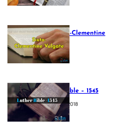
The Sixto-Clementine
Vulgate
July 12, 2025
Luther Bible – 1545
October 17, 2018