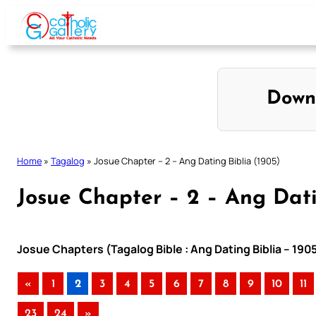
Skip
to
content
Down
Home
»
Tagalog
»
Josue Chapter – 2 – Ang Dating Biblia (1905)
Josue Chapter – 2 – Ang Dati
Josue Chapters (Tagalog Bible : Ang Dating Biblia – 190
«
1
2
3
4
5
6
7
8
9
10
11
23
24
»