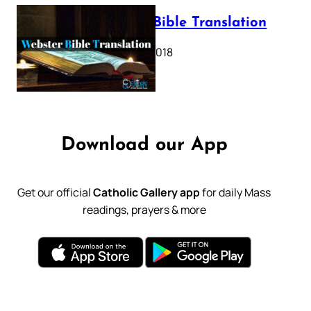
Webster Bible Translation
October 11, 2018
Download our App
Get our official
Catholic Gallery app
for daily Mass
readings, prayers & more