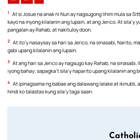
1
At si Josue na anak ni Nun ay nagsugong lihim mula sa Sit
kayo na inyong kilalanin ang lupain, at ang Jerico. At sila
pangalan ay Rahab, at nakituloy doon.
2
At ito’y nasaysay sa hari sa Jerico, na sinasabi, Narito, 
gabi upang kilalanin ang lupain.
3
At ang hari sa Jerico ay nagsugo kay Rahab, na sinasabi, 
iyong bahay; sapagka’t sila’y naparito upang kilalanin ang 
4
At ipinagsama ng babae ang dalawang lalake at ikinubli, at
hindi ko talastas kung sila’y taga saan:
Catholi