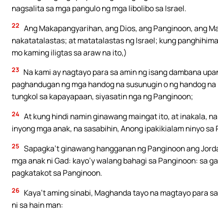
nagsalita sa mga pangulo ng mga libolibo sa Israel.
22
Ang Makapangyarihan, ang Dios, ang Panginoon, ang Ma
nakatatalastas; at matatalastas ng Israel; kung panghihi
mo kaming iligtas sa araw na ito,)
23
Na kami ay nagtayo para sa amin ng isang dambana upa
paghandugan ng mga handog na susunugin o ng handog na 
tungkol sa kapayapaan, siyasatin nga ng Panginoon;
24
At kung hindi namin ginawang maingat ito, at inakala, n
inyong mga anak, na sasabihin, Anong ipakikialam ninyo sa 
25
Sapagka’t ginawang hangganan ng Panginoon ang Jordan
mga anak ni Gad: kayo’y walang bahagi sa Panginoon: sa ga
pagkatakot sa Panginoon.
26
Kaya’t aming sinabi, Maghanda tayo na magtayo para sa
ni sa hain man: