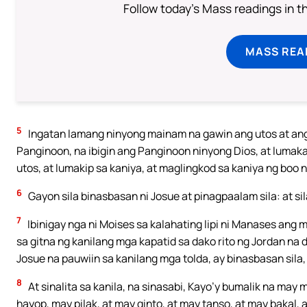
Follow today's Mass readings in t
MASS REA
5
Ingatan lamang ninyong mainam na gawin ang utos at ang 
Panginoon, na ibigin ang Panginoon ninyong Dios, at lumak
utos, at lumakip sa kaniya, at maglingkod sa kaniya ng boo 
6
Gayon sila binasbasan ni Josue at pinagpaalam sila: at si
7
Ibinigay nga ni Moises sa kalahating lipi ni Manases ang m
sa gitna ng kanilang mga kapatid sa dako rito ng Jordan na
Josue na pauwiin sa kanilang mga tolda, ay binasbasan sila,
8
At sinalita sa kanila, na sinasabi, Kayo’y bumalik na m
hayop, may pilak, at may ginto, at may tanso, at may baka