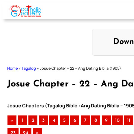
Skip
to
content
Down
Home
»
Tagalog
»
Josue Chapter – 22 – Ang Dating Biblia (1905)
Josue Chapter – 22 – Ang Dat
Josue Chapters (Tagalog Bible : Ang Dating Biblia – 190
«
1
2
3
4
5
6
7
8
9
10
11
23
24
»