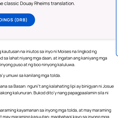
he classic Douay Rheims translation.
DINGS (DRB)
kautusan na iniutos sa inyo ni Moises na lingkod ng
ad sa lahat niyang mga daan, at ingatan ang kaniyang mga
ninyong puso at ng boo ninyong kaluluwa.
la’y umuwi sa kanilang mga tolda.
ana sa Basan: nguni’t ang kalahating lipi ay binigyan ni Josue
 dakong kalunuran. Bukod dito’y nang papagpaalamin sila ni
ay maraming kayamanan sa inyong mga tolda, at may maraming
l, at may maraming kasuutan: magbahagi kayo sa inyong mga