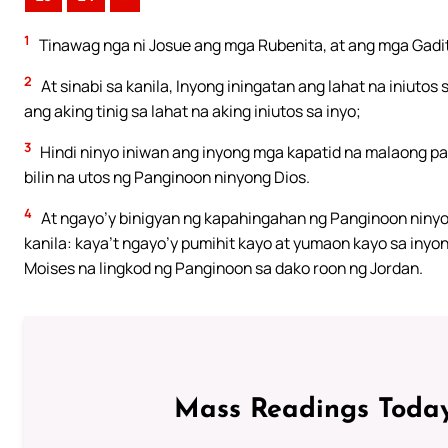
1
Tinawag nga ni Josue ang mga Rubenita, at ang mga Gadita
2
At sinabi sa kanila, Inyong iningatan ang lahat na iniutos 
ang aking tinig sa lahat na aking iniutos sa inyo;
3
Hindi ninyo iniwan ang inyong mga kapatid na malaong pa
bilin na utos ng Panginoon ninyong Dios.
4
At ngayo’y binigyan ng kapahingahan ng Panginoon ninyon
kanila: kaya’t ngayo’y pumihit kayo at yumaon kayo sa inyong
Moises na lingkod ng Panginoon sa dako roon ng Jordan.
Mass Readings Today