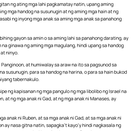
agitan ng ating mga lahi pagkamatay natin, upang aming
ing mga handog na susunugin at ng aming mga hain at ng
sabi ng inyong mga anak sa aming mga anak sa panahong
bihing gayon sa amin o sa aming lahi sa panahong darating, ay
n na ginawa ng aming mga magulang, hindi upang sa handog
 at ninyo.
Panginoon, at humiwalay sa araw na ito sa pagsunod sa
a susunugin, para sa handog na harina, o para sa hain bukod
iyang tabernakulo.
sipe ng kapisanan ng mga pangulo ng mga libolibo ng Israel na
en, at ng mga anak ni Gad, at ng mga anak ni Manases, ay
mga anak ni Ruben, at sa mga anak ni Gad, at sa mga anak ni
n ay nasa gitna natin, sapagka’t kayo’y hindi nagkasala ng