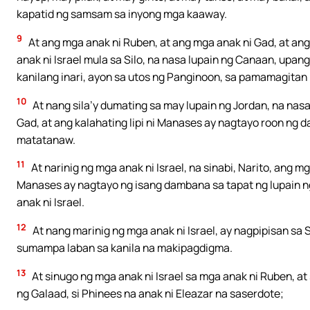
kapatid ng samsam sa inyong mga kaaway.
9
At ang mga anak ni Ruben, at ang mga anak ni Gad, at ang
anak ni Israel mula sa Silo, na nasa lupain ng Canaan, upan
kanilang inari, ayon sa utos ng Panginoon, sa pamamagitan 
10
At nang sila’y dumating sa may lupain ng Jordan, na nas
Gad, at ang kalahating lipi ni Manases ay nagtayo roon ng
matatanaw.
11
At narinig ng mga anak ni Israel, na sinabi, Narito, ang m
Manases ay nagtayo ng isang dambana sa tapat ng lupain n
anak ni Israel.
12
At nang marinig ng mga anak ni Israel, ay nagpipisan sa 
sumampa laban sa kanila na makipagdigma.
13
At sinugo ng mga anak ni Israel sa mga anak ni Ruben, at 
ng Galaad, si Phinees na anak ni Eleazar na saserdote;