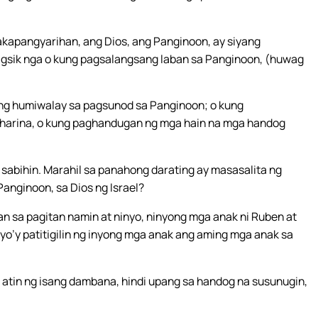
kapangyarihan, ang Dios, ang Panginoon, ay siyang
magsik nga o kung pagsalangsang laban sa Panginoon, (huwag
ng humiwalay sa pagsunod sa Panginoon; o kung
harina, o kung paghandugan ng mga hain na mga handog
a sabihin. Marahil sa panahong darating ay masasalita ng
Panginoon, sa Dios ng Israel?
 sa pagitan namin at ninyo, ninyong mga anak ni Ruben at
yo’y patitigilin ng inyong mga anak ang aming mga anak sa
 atin ng isang dambana, hindi upang sa handog na susunugin,