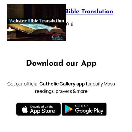
Webster Bible Translation
October 11, 2018
Download our App
Get our official
Catholic Gallery app
for daily Mass
readings, prayers & more