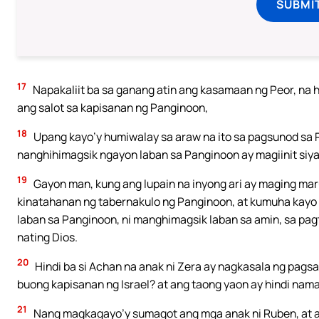
SUBMI
17
Napakaliit ba sa ganang atin ang kasamaan ng Peor, na h
ang salot sa kapisanan ng Panginoon,
18
Upang kayo’y humiwalay sa araw na ito sa pagsunod sa 
nanghihimagsik ngayon laban sa Panginoon ay magiinit siya
19
Gayon man, kung ang lupain na inyong ari ay maging maru
kinatahanan ng tabernakulo ng Panginoon, at kumuha kayo 
laban sa Panginoon, ni manghimagsik laban sa amin, sa p
nating Dios.
20
Hindi ba si Achan na anak ni Zera ay nagkasala ng pagsa
buong kapisanan ng Israel? at ang taong yaon ay hindi na
21
Nang magkagayo’y sumagot ang mga anak ni Ruben, at ang