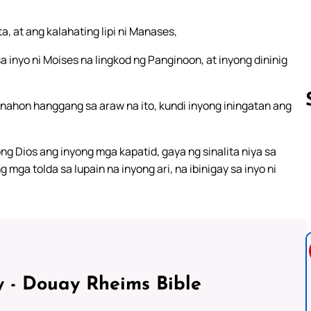
, at ang kalahating lipi ni Manases,
sa inyo ni Moises na lingkod ng Panginoon, at inyong dininig
nahon hanggang sa araw na ito, kundi inyong iningatan ang
g Dios ang inyong mga kapatid, gaya ng sinalita niya sa
Follow us 
 mga tolda sa lupain na inyong ari, na ibinigay sa inyo ni
 - Douay Rheims Bible