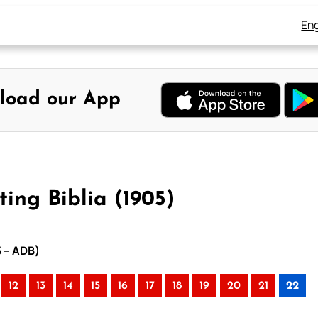
Eng
load our App
ing Biblia (1905)
5 – ADB)
12
13
14
15
16
17
18
19
20
21
22