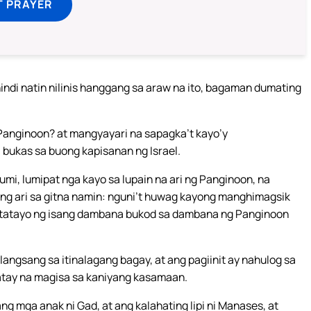
T PRAYER
indi natin nilinis hanggang sa araw na ito, bagaman dumating
Panginoon? at mangyayari na sapagka’t kayo’y
 bukas sa buong kapisanan ng Israel.
mi, lumipat nga kayo sa lupain na ari ng Panginoon, na
ng ari sa gitna namin: nguni’t huwag kayong manghimagsik
agtatayo ng isang dambana bukod sa dambana ng Panginoon
langsang sa itinalagang bagay, at ang pagiinit ay nahulog sa
matay na magisa sa kaniyang kasamaan.
 mga anak ni Gad, at ang kalahating lipi ni Manases, at