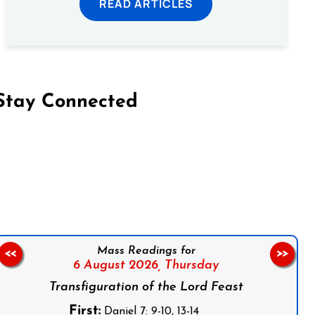
READ ARTICLES
Stay Connected
on Facebook
Follow us on Instagram
Follow us on X
Subscribe to our YouTube Channel
Follow us on WhatsApp
Mass Readings for
<<
>>
6 August 2026,
Thursday
Transfiguration of the Lord Feast
First:
Daniel 7: 9-10, 13-14