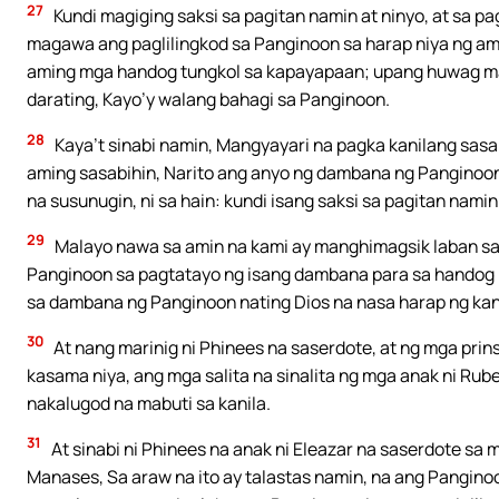
27
Kundi magiging saksi sa pagitan namin at ninyo, at sa p
magawa ang paglilingkod sa Panginoon sa harap niya ng am
aming mga handog tungkol sa kapayapaan; upang huwag ma
darating, Kayo’y walang bahagi sa Panginoon.
28
Kaya’t sinabi namin, Mangyayari na pagka kanilang sasa
aming sasabihin, Narito ang anyo ng dambana ng Panginoo
na susunugin, ni sa hain: kundi isang saksi sa pagitan namin
29
Malayo nawa sa amin na kami ay manghimagsik laban sa 
Panginoon sa pagtatayo ng isang dambana para sa handog n
sa dambana ng Panginoon nating Dios na nasa harap ng kan
30
At nang marinig ni Phinees na saserdote, at ng mga prin
kasama niya, ang mga salita na sinalita ng mga anak ni Rub
nakalugod na mabuti sa kanila.
31
At sinabi ni Phinees na anak ni Eleazar na saserdote sa 
Manases, Sa araw na ito ay talastas namin, na ang Panginoo