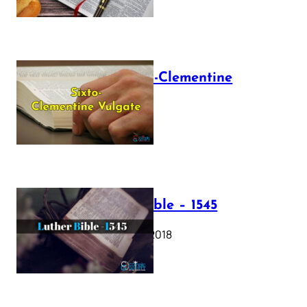
The Sixto-Clementine
Vulgate
July 12, 2025
Luther Bible – 1545
October 17, 2018