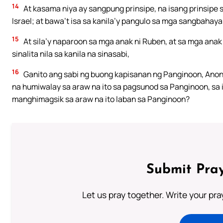
14
At kasama niya ay sangpung prinsipe, na isang prinsipe
Israel; at bawa’t isa sa kanila’y pangulo sa mga sangbahaya
15
At sila’y naparoon sa mga anak ni Ruben, at sa mga anak n
sinalita nila sa kanila na sinasabi,
16
Ganito ang sabi ng buong kapisanan ng Panginoon, Anong
na humiwalay sa araw na ito sa pagsunod sa Panginoon, sa
manghimagsik sa araw na ito laban sa Panginoon?
Submit Pray
Let us pray together. Write your pr