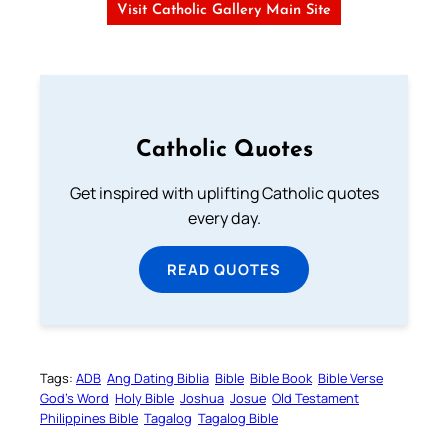
Visit Catholic Gallery Main Site
Catholic Quotes
Get inspired with uplifting Catholic quotes
every day.
READ QUOTES
Tags:
ADB
Ang Dating Biblia
Bible
Bible Book
Bible Verse
God’s Word
Holy Bible
Joshua
Josue
Old Testament
Philippines Bible
Tagalog
Tagalog Bible