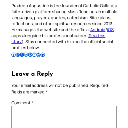
Pradeep Augustine is the founder of Catholic Gallery, a
faith-driven platform sharing Mass Readings in multiple
languages, prayers, quotes, catechism, Bible plans,
reflections, and other spiritual resources since 2013.
He manages the website and the official
Android
/
iOS
apps alongside his professional career (
Read his
story
). Stay connected with him on the official social
profiles below.
Follow Pradeep on Facebook
Follow Pradeep on Instagram
Follow Pradeep on X
Follow Pradeep on LinkedIn
Follow Pradeep on Pinterest
Subscribe to Pradeep’s Youtube Channel
Follow Pradeep on WordPress
Follow Pradeep on GitHub
Leave a Reply
Your email address will not be published.
Required
fields are marked
*
Comment
*