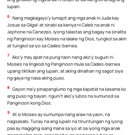
lupain.
6
Nang magkagayo’y lumapit ang mga anak ni Juda kay
Josue sa Gilgal: at sinabi sa kaniya ni Caleb na anak ni
Jephone na Cenezeo, Iyong talastas ang bagay na sinalita
ng Panginoon kay Moises na lalake ng Dios, tungkol sa akin
at tungkol sa iyo sa Cades-barnea.
7
Ako’y may apat na pung taon nang ako’y suguin ni
Moises na lingkod ng Panginoon mula sa Cades-barnea
upang tiktikan ang lupain; at aking dinalhan ng sagot siya
ng gaya ng nasa aking puso.
8
Gayon ma’y pinapanglumo ng mga kapatid na kasama ko
ang puso ng bayan: nguni’t ako’y lubos na sumunod sa
Panginoon kong Dios.
9
At si Moises ay sumumpa nang araw na yaon, na
nagsasabi, Tunay na ang lupain na tinuntungan ng iyong
paa ay magiging isang mana sa iyo at sa iyong mga anak
magpakailan man, sapagka’t sumunod kang lubos sa