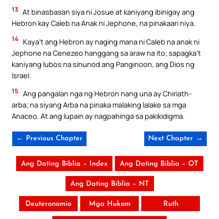
13
At binasbasan siya ni Josue at kaniyang ibinigay ang
Hebron kay Caleb na Anak ni Jephone, na pinakaari niya.
14
Kaya’t ang Hebron ay naging mana ni Caleb na anak ni
Jephone na Cenezeo hanggang sa araw na ito; sapagka’t
kaniyang lubos na sinunod ang Panginoon, ang Dios ng
Israel.
15
Ang pangalan nga ng Hebron nang una ay Chiriath-
arba; na siyang Arba na pinaka malaking lalake sa mga
Anaceo. At ang lupain ay nagpahinga sa pakikidigma.
← Previous Chapter
Next Chapter →
Ang Dating Biblia – Index
Ang Dating Biblia – OT
Ang Dating Biblia – NT
Deuteronomio
Mga Hukom
Ruth