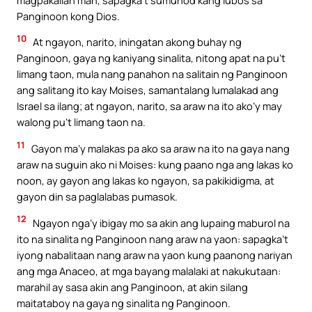
Panginoon kong Dios.
10
At ngayon, narito, iningatan akong buhay ng
Panginoon, gaya ng kaniyang sinalita, nitong apat na pu’t
limang taon, mula nang panahon na salitain ng Panginoon
ang salitang ito kay Moises, samantalang lumalakad ang
Israel sa ilang; at ngayon, narito, sa araw na ito ako’y may
walong pu’t limang taon na.
11
Gayon ma’y malakas pa ako sa araw na ito na gaya nang
araw na suguin ako ni Moises: kung paano nga ang lakas ko
noon, ay gayon ang lakas ko ngayon, sa pakikidigma, at
gayon din sa paglalabas pumasok.
12
Ngayon nga’y ibigay mo sa akin ang lupaing maburol na
ito na sinalita ng Panginoon nang araw na yaon: sapagka’t
iyong nabalitaan nang araw na yaon kung paanong nariyan
ang mga Anaceo, at mga bayang malalaki at nakukutaan:
marahil ay sasa akin ang Panginoon, at akin silang
maitataboy na gaya ng sinalita ng Panginoon.