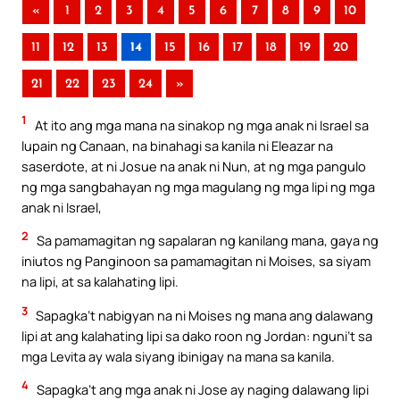
«
1
2
3
4
5
6
7
8
9
10
11
12
13
14
15
16
17
18
19
20
21
22
23
24
»
1
At ito ang mga mana na sinakop ng mga anak ni Israel sa
lupain ng Canaan, na binahagi sa kanila ni Eleazar na
saserdote, at ni Josue na anak ni Nun, at ng mga pangulo
ng mga sangbahayan ng mga magulang ng mga lipi ng mga
anak ni Israel,
2
Sa pamamagitan ng sapalaran ng kanilang mana, gaya ng
iniutos ng Panginoon sa pamamagitan ni Moises, sa siyam
na lipi, at sa kalahating lipi.
3
Sapagka’t nabigyan na ni Moises ng mana ang dalawang
lipi at ang kalahating lipi sa dako roon ng Jordan: nguni’t sa
mga Levita ay wala siyang ibinigay na mana sa kanila.
4
Sapagka’t ang mga anak ni Jose ay naging dalawang lipi