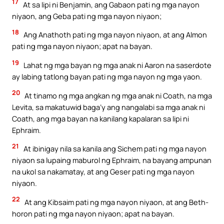
17
At sa lipi ni Benjamin, ang Gabaon pati ng mga nayon
niyaon, ang Geba pati ng mga nayon niyaon;
18
Ang Anathoth pati ng mga nayon niyaon, at ang Almon
pati ng mga nayon niyaon; apat na bayan.
19
Lahat ng mga bayan ng mga anak ni Aaron na saserdote
ay labing tatlong bayan pati ng mga nayon ng mga yaon.
20
At tinamo ng mga angkan ng mga anak ni Coath, na mga
Levita, sa makatuwid baga’y ang nangalabi sa mga anak ni
Coath, ang mga bayan na kanilang kapalaran sa lipi ni
Ephraim.
21
At ibinigay nila sa kanila ang Sichem pati ng mga nayon
niyaon sa lupaing maburol ng Ephraim, na bayang ampunan
na ukol sa nakamatay, at ang Geser pati ng mga nayon
niyaon.
22
At ang Kibsaim pati ng mga nayon niyaon, at ang Beth-
horon pati ng mga nayon niyaon; apat na bayan.