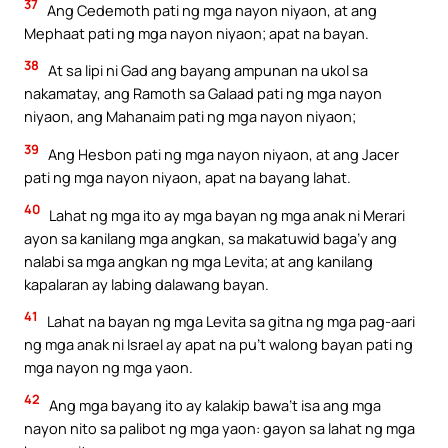
37
Ang Cedemoth pati ng mga nayon niyaon, at ang
Mephaat pati ng mga nayon niyaon; apat na bayan.
38
At sa lipi ni Gad ang bayang ampunan na ukol sa
nakamatay, ang Ramoth sa Galaad pati ng mga nayon
niyaon, ang Mahanaim pati ng mga nayon niyaon;
39
Ang Hesbon pati ng mga nayon niyaon, at ang Jacer
pati ng mga nayon niyaon, apat na bayang lahat.
40
Lahat ng mga ito ay mga bayan ng mga anak ni Merari
ayon sa kanilang mga angkan, sa makatuwid baga’y ang
nalabi sa mga angkan ng mga Levita; at ang kanilang
kapalaran ay labing dalawang bayan.
41
Lahat na bayan ng mga Levita sa gitna ng mga pag-aari
ng mga anak ni Israel ay apat na pu’t walong bayan pati ng
mga nayon ng mga yaon.
42
Ang mga bayang ito ay kalakip bawa’t isa ang mga
nayon nito sa palibot ng mga yaon: gayon sa lahat ng mga