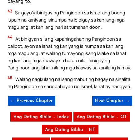
bayang ito.
43
Sa gayo’y ibinigay ng Panginoon sa Israel ang boong
lupain na kaniyang isinumpa na ibibigay sa kanilang mga
magulang: at kanilang inari at tumahan doon.
44
At binigyan sila ng kapahingahan ng Panginoon sa
palibot, ayon sa lahat ng kaniyang isinumpa sa kanilang
mga magulang: at walang tumayong isang lalake sa lahat
ng kanilang mga kaaway sa harap nila; ibinigay ng
Panginoon ang lahat nilang mga kaaway sa kanilang kamay.
45
Walang nagkulang na isang mabuting bagay na sinalita
ng Panginoon sa sangbahayan ng Israel, lahat ay nangyari.
← Previous Chapter
Next Chapter →
Ang Dating Biblia – Index
Ang Dating Biblia – OT
Ang Dating Biblia – NT