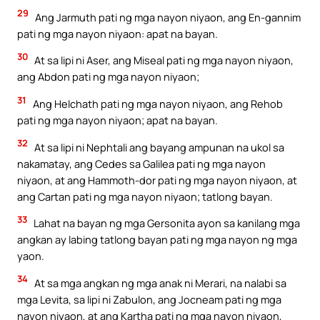
29
Ang Jarmuth pati ng mga nayon niyaon, ang En-gannim
pati ng mga nayon niyaon: apat na bayan.
30
At sa lipi ni Aser, ang Miseal pati ng mga nayon niyaon,
ang Abdon pati ng mga nayon niyaon;
31
Ang Helchath pati ng mga nayon niyaon, ang Rehob
pati ng mga nayon niyaon; apat na bayan.
32
At sa lipi ni Nephtali ang bayang ampunan na ukol sa
nakamatay, ang Cedes sa Galilea pati ng mga nayon
niyaon, at ang Hammoth-dor pati ng mga nayon niyaon, at
ang Cartan pati ng mga nayon niyaon; tatlong bayan.
33
Lahat na bayan ng mga Gersonita ayon sa kanilang mga
angkan ay labing tatlong bayan pati ng mga nayon ng mga
yaon.
34
At sa mga angkan ng mga anak ni Merari, na nalabi sa
mga Levita, sa lipi ni Zabulon, ang Jocneam pati ng mga
nayon niyaon, at ang Kartha pati ng mga nayon niyaon,