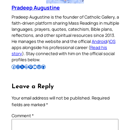
Pradeep Augustine
Pradeep Augustine is the founder of Catholic Gallery, a
faith-driven platform sharing Mass Readings in multiple
languages, prayers, quotes, catechism, Bible plans,
reflections, and other spiritual resources since 2013.
He manages the website and the official
Android
/
iOS
apps alongside his professional career (
Read his
story
). Stay connected with him on the official social
profiles below.
Follow Pradeep on Facebook
Follow Pradeep on Instagram
Follow Pradeep on X
Follow Pradeep on LinkedIn
Follow Pradeep on Pinterest
Subscribe to Pradeep’s Youtube Channel
Follow Pradeep on WordPress
Follow Pradeep on GitHub
Leave a Reply
Your email address will not be published.
Required
fields are marked
*
Comment
*