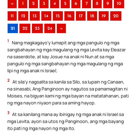
«
1
2
3
4
5
6
7
8
9
10
11
12
13
14
15
16
17
18
19
20
21
22
23
24
»
1
Nang magkagayo’y lumapit ang mga pangulo ng mga
sangbahayan ng mga magulang ng mga Levita kay Eleazar
na saserdote, at kay Josue na anak ni Nun at sa mga
pangulo ng mga sangbahayan ng mga magulang ng mga
lipi ng mga anak ni Israel;
2
At sila’y nagsalita sa kanila sa Silo, sa lupain ng Canaan,
na sinasabi, Ang Panginoon ay nagutos sa pamamagitan ni
Moises, na bigyan kami ng mga bayan na matatahanan, pati
ng mga nayon niyaon para sa aming hayop.
3
At sa kanilang mana ay ibinigay ng mga anak ni Israel sa
mga Levita, ayon sa utos ng Panginoon, ang mga bayang
ito pati ng mga nayon ng mga ito.