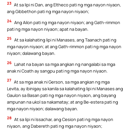
23
At sa lipi ni Dan, ang Eltheco pati ng mga nayon niyaon,
ang Gibbethon pati ng mga nayon niyaon;
24
Ang Ailon pati ng mga nayon niyaon; ang Gath-rimmon
pati ng mga nayon niyaon; apat na bayan.
25
At sa kalahating lipi ni Manases, ang Taanach pati ng
mga nayon niyaon; at ang Gath-rimmon pati ng mga nayon
niyaon; dalawang bayan.
26
Lahat na bayan sa mga angkan ng nangalabi sa mga
anak ni Coath ay sangpu pati ng mga nayon niyaon.
27
At sa mga anak ni Gerson, sa mga angkan ng mga
Levita, ay ibinigay sa kanila sa kalahating lipi ni Manases ang
Gaulon sa Basan pati ng mga nayon niyaon, ang bayang
ampunan na ukol sa nakamatay; at ang Be-estera pati ng
mga nayon niyaon; dalawang bayan.
28
At sa lipi ni Issachar, ang Cesion pati ng mga nayon
niyaon, ang Dabereth pati ng mga nayon niyaon;