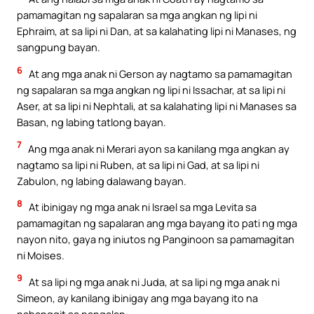
pamamagitan ng sapalaran sa mga angkan ng lipi ni
Ephraim, at sa lipi ni Dan, at sa kalahating lipi ni Manases, ng
sangpung bayan.
6
At ang mga anak ni Gerson ay nagtamo sa pamamagitan
ng sapalaran sa mga angkan ng lipi ni Issachar, at sa lipi ni
Aser, at sa lipi ni Nephtali, at sa kalahating lipi ni Manases sa
Basan, ng labing tatlong bayan.
7
Ang mga anak ni Merari ayon sa kanilang mga angkan ay
nagtamo sa lipi ni Ruben, at sa lipi ni Gad, at sa lipi ni
Zabulon, ng labing dalawang bayan.
8
At ibinigay ng mga anak ni Israel sa mga Levita sa
pamamagitan ng sapalaran ang mga bayang ito pati ng mga
nayon nito, gaya ng iniutos ng Panginoon sa pamamagitan
ni Moises.
9
At sa lipi ng mga anak ni Juda, at sa lipi ng mga anak ni
Simeon, ay kanilang ibinigay ang mga bayang ito na
nabanggit sa pangalan: