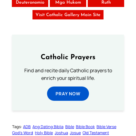
Deuteronomio
Mga Hukom
Ruth
Visit Catholic Gallery Main Site
Catholic Prayers
Find and recite daily Catholic prayers to
enrich your spiritual life.
PRAY NOW
Tags:
ADB
Ang Dating Biblia
Bible
Bible Book
Bible Verse
God’s Word
Holy Bible
Joshua
Josue
Old Testament