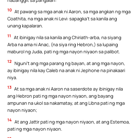
10
At pawang sa mga anak ni Aaron, sa mga angkan ng mga
Coathita, na mga anak ni Levi: sapagka’t sa kanila ang
unang kapalaran.
11
At ibinigay nila sa kanila ang Chiriath-arba, na siyang
Arba na ama ni Anac, (na siya ring Hebron,) sa lupaing
maburol ng Juda, pati ng mga nayon niyaon sa palibot.
12
Nguni’t ang mga parang ng bayan, at ang mga nayon,
ay ibinigay nila kay Caleb na anak ni Jephone na pinakaari
niya.
13
At sa mga anak ni Aaron na saserdote ay ibinigay nila
ang Hebron pati ng mga nayon niyaon, ang bayang
ampunan na ukol sa nakamatay, at ang Libna pati ng mga
nayon niyaon;
14
At ang Jattir pati ng mga nayon niyaon, at ang Estemoa,
pati ng mga nayon niyaon.