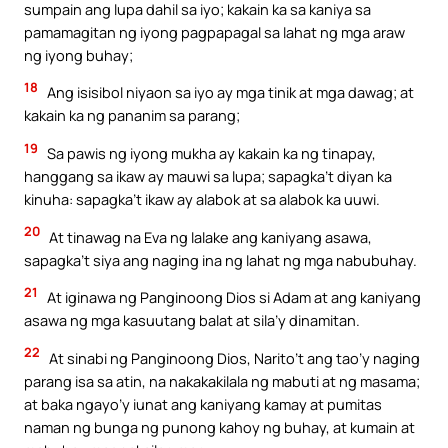
sumpain ang lupa dahil sa iyo; kakain ka sa kaniya sa
pamamagitan ng iyong pagpapagal sa lahat ng mga araw
ng iyong buhay;
18
Ang isisibol niyaon sa iyo ay mga tinik at mga dawag; at
kakain ka ng pananim sa parang;
19
Sa pawis ng iyong mukha ay kakain ka ng tinapay,
hanggang sa ikaw ay mauwi sa lupa; sapagka’t diyan ka
kinuha: sapagka’t ikaw ay alabok at sa alabok ka uuwi.
20
At tinawag na Eva ng lalake ang kaniyang asawa,
sapagka’t siya ang naging ina ng lahat ng mga nabubuhay.
21
At iginawa ng Panginoong Dios si Adam at ang kaniyang
asawa ng mga kasuutang balat at sila’y dinamitan.
22
At sinabi ng Panginoong Dios, Narito’t ang tao’y naging
parang isa sa atin, na nakakakilala ng mabuti at ng masama;
at baka ngayo’y iunat ang kaniyang kamay at pumitas
naman ng bunga ng punong kahoy ng buhay, at kumain at