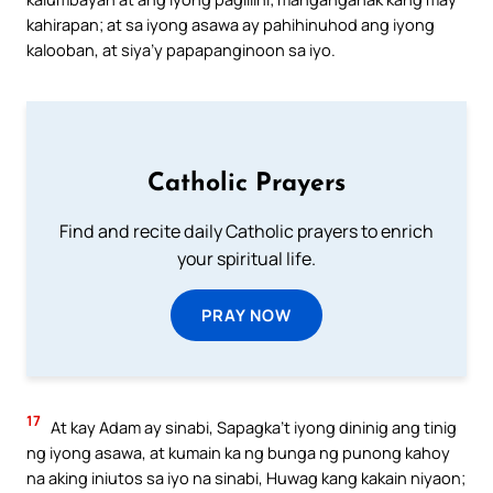
kahirapan; at sa iyong asawa ay pahihinuhod ang iyong
kalooban, at siya’y papapanginoon sa iyo.
Catholic Prayers
Find and recite daily Catholic prayers to enrich
your spiritual life.
PRAY NOW
17
At kay Adam ay sinabi, Sapagka’t iyong dininig ang tinig
ng iyong asawa, at kumain ka ng bunga ng punong kahoy
na aking iniutos sa iyo na sinabi, Huwag kang kakain niyaon;