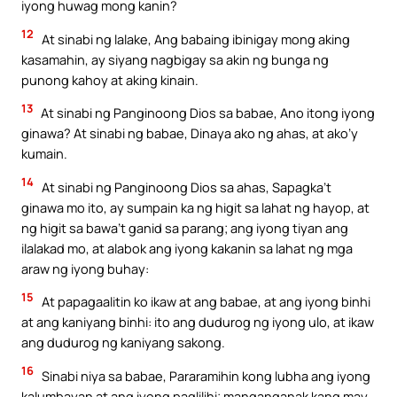
iyong huwag mong kanin?
12
At sinabi ng lalake, Ang babaing ibinigay mong aking
kasamahin, ay siyang nagbigay sa akin ng bunga ng
punong kahoy at aking kinain.
13
At sinabi ng Panginoong Dios sa babae, Ano itong iyong
ginawa? At sinabi ng babae, Dinaya ako ng ahas, at ako’y
kumain.
14
At sinabi ng Panginoong Dios sa ahas, Sapagka’t
ginawa mo ito, ay sumpain ka ng higit sa lahat ng hayop, at
ng higit sa bawa’t ganid sa parang; ang iyong tiyan ang
ilalakad mo, at alabok ang iyong kakanin sa lahat ng mga
araw ng iyong buhay:
15
At papagaalitin ko ikaw at ang babae, at ang iyong binhi
at ang kaniyang binhi: ito ang dudurog ng iyong ulo, at ikaw
ang dudurog ng kaniyang sakong.
16
Sinabi niya sa babae, Pararamihin kong lubha ang iyong
kalumbayan at ang iyong paglilihi; manganganak kang may