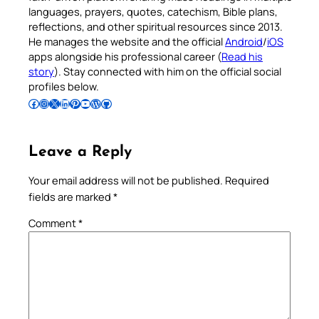
languages, prayers, quotes, catechism, Bible plans,
reflections, and other spiritual resources since 2013.
He manages the website and the official
Android
/
iOS
apps alongside his professional career (
Read his
story
). Stay connected with him on the official social
profiles below.
Follow Pradeep on Facebook
Follow Pradeep on Instagram
Follow Pradeep on X
Follow Pradeep on LinkedIn
Follow Pradeep on Pinterest
Subscribe to Pradeep’s Youtube Channel
Follow Pradeep on WordPress
Follow Pradeep on GitHub
Leave a Reply
Your email address will not be published.
Required
fields are marked
*
Comment
*