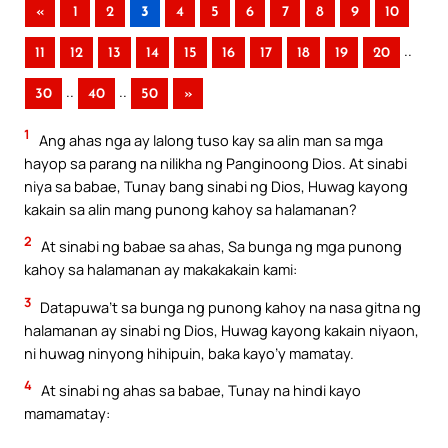
«
1
2
3
4
5
6
7
8
9
10
..
11
12
13
14
15
16
17
18
19
20
..
..
30
40
50
»
1
Ang ahas nga ay lalong tuso kay sa alin man sa mga
hayop sa parang na nilikha ng Panginoong Dios. At sinabi
niya sa babae, Tunay bang sinabi ng Dios, Huwag kayong
kakain sa alin mang punong kahoy sa halamanan?
2
At sinabi ng babae sa ahas, Sa bunga ng mga punong
kahoy sa halamanan ay makakakain kami:
3
Datapuwa’t sa bunga ng punong kahoy na nasa gitna ng
halamanan ay sinabi ng Dios, Huwag kayong kakain niyaon,
ni huwag ninyong hihipuin, baka kayo’y mamatay.
4
At sinabi ng ahas sa babae, Tunay na hindi kayo
mamamatay: