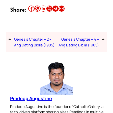
Share this article on Facebook
Share this article on WhatsApp
Share this article on LinkedIn
Share this article on X
Share this article on Telegram
Email this Article
Share:
←
Genesis Chapter – 2 –
Genesis Chapter – 4 –
→
Ang Dating Biblia (1905)
Ang Dating Biblia (1905)
Pradeep Augustine
Pradeep Augustine is the founder of Catholic Gallery, a
faith-driven platform sharing Mass Readings in multiple