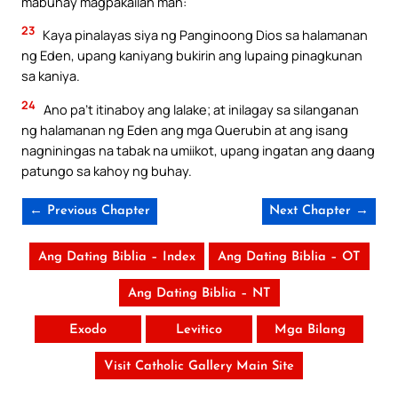
mabuhay magpakailan man:
23
Kaya pinalayas siya ng Panginoong Dios sa halamanan
ng Eden, upang kaniyang bukirin ang lupaing pinagkunan
sa kaniya.
24
Ano pa’t itinaboy ang lalake; at inilagay sa silanganan
ng halamanan ng Eden ang mga Querubin at ang isang
nagniningas na tabak na umiikot, upang ingatan ang daang
patungo sa kahoy ng buhay.
← Previous Chapter
Next Chapter →
Ang Dating Biblia – Index
Ang Dating Biblia – OT
Ang Dating Biblia – NT
Exodo
Levitico
Mga Bilang
Visit Catholic Gallery Main Site