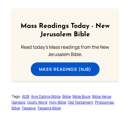
Mass Readings Today - New
Jerusalem Bible
Read today's Mass readings from the New
Jerusalem Bible.
MASS READINGS (NJB)
Tags:
ADB
Ang Dating Biblia
Bible
Bible Book
Bible Verse
Genesis
God’s Word
Holy Bible
Old Testament
Philippines
Bible
Tagalog
Tagalog Bible