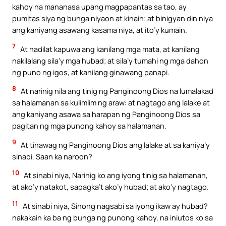
kahoy na mananasa upang magpapantas sa tao, ay
pumitas siya ng bunga niyaon at kinain; at binigyan din niya
ang kaniyang asawang kasama niya, at ito’y kumain.
7
At nadilat kapuwa ang kanilang mga mata, at kanilang
nakilalang sila’y mga hubad; at sila’y tumahi ng mga dahon
ng puno ng igos, at kanilang ginawang panapi.
8
At narinig nila ang tinig ng Panginoong Dios na lumalakad
sa halamanan sa kulimlim ng araw: at nagtago ang lalake at
ang kaniyang asawa sa harapan ng Panginoong Dios sa
pagitan ng mga punong kahoy sa halamanan.
9
At tinawag ng Panginoong Dios ang lalake at sa kaniya’y
sinabi, Saan ka naroon?
10
At sinabi niya, Narinig ko ang iyong tinig sa halamanan,
at ako’y natakot, sapagka’t ako’y hubad; at ako’y nagtago.
11
At sinabi niya, Sinong nagsabi sa iyong ikaw ay hubad?
nakakain ka ba ng bunga ng punong kahoy, na iniutos ko sa