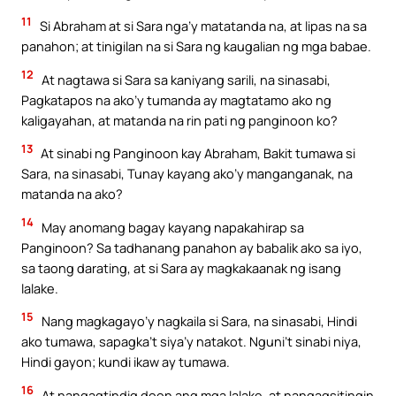
11
Si Abraham at si Sara nga’y matatanda na, at lipas na sa
panahon; at tinigilan na si Sara ng kaugalian ng mga babae.
12
At nagtawa si Sara sa kaniyang sarili, na sinasabi,
Pagkatapos na ako’y tumanda ay magtatamo ako ng
kaligayahan, at matanda na rin pati ng panginoon ko?
13
At sinabi ng Panginoon kay Abraham, Bakit tumawa si
Sara, na sinasabi, Tunay kayang ako’y manganganak, na
matanda na ako?
14
May anomang bagay kayang napakahirap sa
Panginoon? Sa tadhanang panahon ay babalik ako sa iyo,
sa taong darating, at si Sara ay magkakaanak ng isang
lalake.
15
Nang magkagayo’y nagkaila si Sara, na sinasabi, Hindi
ako tumawa, sapagka’t siya’y natakot. Nguni’t sinabi niya,
Hindi gayon; kundi ikaw ay tumawa.
16
At nangagtindig doon ang mga lalake, at nangagsitingin