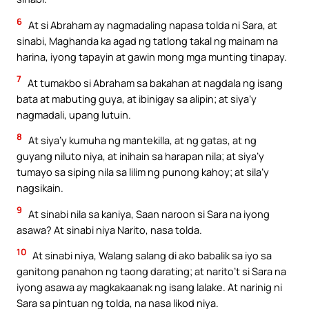
6
At si Abraham ay nagmadaling napasa tolda ni Sara, at
sinabi, Maghanda ka agad ng tatlong takal ng mainam na
harina, iyong tapayin at gawin mong mga munting tinapay.
7
At tumakbo si Abraham sa bakahan at nagdala ng isang
bata at mabuting guya, at ibinigay sa alipin; at siya’y
nagmadali, upang lutuin.
8
At siya’y kumuha ng mantekilla, at ng gatas, at ng
guyang niluto niya, at inihain sa harapan nila; at siya’y
tumayo sa siping nila sa lilim ng punong kahoy; at sila’y
nagsikain.
9
At sinabi nila sa kaniya, Saan naroon si Sara na iyong
asawa? At sinabi niya Narito, nasa tolda.
10
At sinabi niya, Walang salang di ako babalik sa iyo sa
ganitong panahon ng taong darating; at narito’t si Sara na
iyong asawa ay magkakaanak ng isang lalake. At narinig ni
Sara sa pintuan ng tolda, na nasa likod niya.