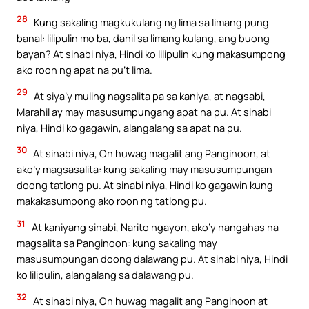
28
Kung sakaling magkukulang ng lima sa limang pung
banal: lilipulin mo ba, dahil sa limang kulang, ang buong
bayan? At sinabi niya, Hindi ko lilipulin kung makasumpong
ako roon ng apat na pu’t lima.
29
At siya’y muling nagsalita pa sa kaniya, at nagsabi,
Marahil ay may masusumpungang apat na pu. At sinabi
niya, Hindi ko gagawin, alangalang sa apat na pu.
30
At sinabi niya, Oh huwag magalit ang Panginoon, at
ako’y magsasalita: kung sakaling may masusumpungan
doong tatlong pu. At sinabi niya, Hindi ko gagawin kung
makakasumpong ako roon ng tatlong pu.
31
At kaniyang sinabi, Narito ngayon, ako’y nangahas na
magsalita sa Panginoon: kung sakaling may
masusumpungan doong dalawang pu. At sinabi niya, Hindi
ko lilipulin, alangalang sa dalawang pu.
32
At sinabi niya, Oh huwag magalit ang Panginoon at