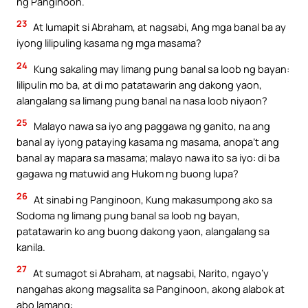
ng Panginoon.
23
At lumapit si Abraham, at nagsabi, Ang mga banal ba ay
iyong lilipuling kasama ng mga masama?
24
Kung sakaling may limang pung banal sa loob ng bayan:
lilipulin mo ba, at di mo patatawarin ang dakong yaon,
alangalang sa limang pung banal na nasa loob niyaon?
25
Malayo nawa sa iyo ang paggawa ng ganito, na ang
banal ay iyong pataying kasama ng masama, anopa’t ang
banal ay mapara sa masama; malayo nawa ito sa iyo: di ba
gagawa ng matuwid ang Hukom ng buong lupa?
26
At sinabi ng Panginoon, Kung makasumpong ako sa
Sodoma ng limang pung banal sa loob ng bayan,
patatawarin ko ang buong dakong yaon, alangalang sa
kanila.
27
At sumagot si Abraham, at nagsabi, Narito, ngayo’y
nangahas akong magsalita sa Panginoon, akong alabok at
abo lamang: