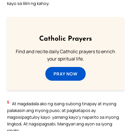
kayo sa lilim ng kahoy.
Catholic Prayers
Find and recite daily Catholic prayers to enrich
your spiritual life.
PRAY NOW
5
At magdadala ako ng isang subong tinapay at inyong
palakasin ang inyong puso; at pagkatapos ay
magsisipagtuloy kayo: yamang kayo’y naparito sa inyong
lingkod, At nagsipagsabi, Mangyari ang ayon sa iyong
sinabi.