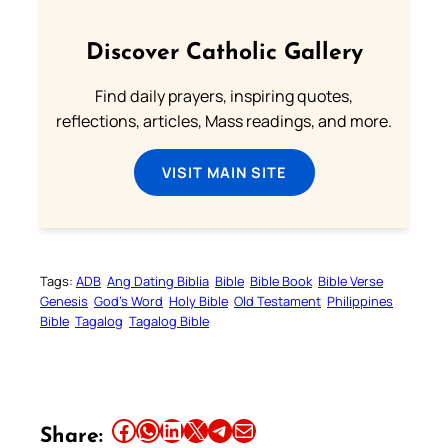
Discover Catholic Gallery
Find daily prayers, inspiring quotes,
reflections, articles, Mass readings, and more.
VISIT MAIN SITE
Tags:
ADB
Ang Dating Biblia
Bible
Bible Book
Bible Verse
Genesis
God’s Word
Holy Bible
Old Testament
Philippines
Bible
Tagalog
Tagalog Bible
Share this article on Facebook
Share this article on WhatsApp
Share this article on LinkedIn
Share this article on X
Share this article on Telegram
Email this Article
Share: