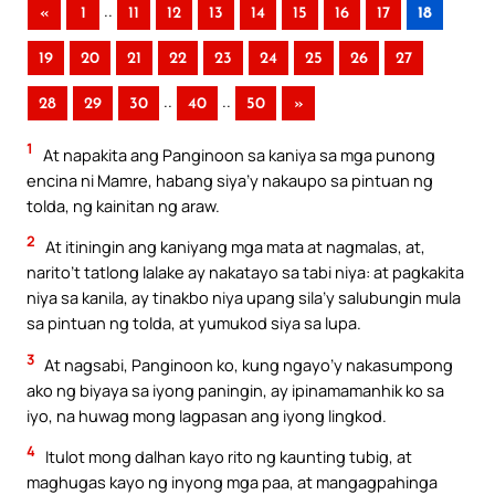
..
«
1
11
12
13
14
15
16
17
18
19
20
21
22
23
24
25
26
27
..
..
28
29
30
40
50
»
1
At napakita ang Panginoon sa kaniya sa mga punong
encina ni Mamre, habang siya’y nakaupo sa pintuan ng
tolda, ng kainitan ng araw.
2
At itiningin ang kaniyang mga mata at nagmalas, at,
narito’t tatlong lalake ay nakatayo sa tabi niya: at pagkakita
niya sa kanila, ay tinakbo niya upang sila’y salubungin mula
sa pintuan ng tolda, at yumukod siya sa lupa.
3
At nagsabi, Panginoon ko, kung ngayo’y nakasumpong
ako ng biyaya sa iyong paningin, ay ipinamamanhik ko sa
iyo, na huwag mong lagpasan ang iyong lingkod.
4
Itulot mong dalhan kayo rito ng kaunting tubig, at
maghugas kayo ng inyong mga paa, at mangagpahinga