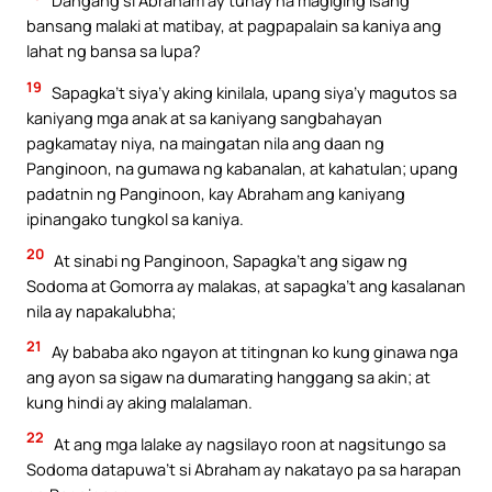
Dangang si Abraham ay tunay na magiging isang
bansang malaki at matibay, at pagpapalain sa kaniya ang
lahat ng bansa sa lupa?
19
Sapagka’t siya’y aking kinilala, upang siya’y magutos sa
kaniyang mga anak at sa kaniyang sangbahayan
pagkamatay niya, na maingatan nila ang daan ng
Panginoon, na gumawa ng kabanalan, at kahatulan; upang
padatnin ng Panginoon, kay Abraham ang kaniyang
ipinangako tungkol sa kaniya.
20
At sinabi ng Panginoon, Sapagka’t ang sigaw ng
Sodoma at Gomorra ay malakas, at sapagka’t ang kasalanan
nila ay napakalubha;
21
Ay bababa ako ngayon at titingnan ko kung ginawa nga
ang ayon sa sigaw na dumarating hanggang sa akin; at
kung hindi ay aking malalaman.
22
At ang mga lalake ay nagsilayo roon at nagsitungo sa
Sodoma datapuwa’t si Abraham ay nakatayo pa sa harapan