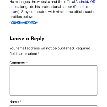
He manages the website and the official
Android
/
iOS
apps alongside his professional career (
Read his
story
). Stay connected with him on the official social
profiles below.
Follow Pradeep on Facebook
Follow Pradeep on Instagram
Follow Pradeep on X
Follow Pradeep on LinkedIn
Follow Pradeep on Pinterest
Subscribe to Pradeep’s Youtube Channel
Follow Pradeep on WordPress
Follow Pradeep on GitHub
Leave a Reply
Your email address will not be published.
Required
fields are marked
*
Comment
*
Name
*