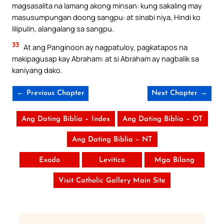
magsasalita na lamang akong minsan: kung sakaling may
masusumpungan doong sangpu: at sinabi niya, Hindi ko
lilipulin, alangalang sa sangpu.
33
At ang Panginoon ay nagpatuloy, pagkatapos na
makipagusap kay Abraham: at si Abraham ay nagbalik sa
kaniyang dako.
← Previous Chapter
Next Chapter →
Ang Dating Biblia – Index
Ang Dating Biblia – OT
Ang Dating Biblia – NT
Exodo
Levitico
Mga Bilang
Visit Catholic Gallery Main Site