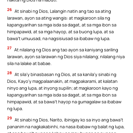
26
At sinabi ng Dios, Lalangin natin ang tao sa ating
larawan, ayon sa ating wangis: at magkaroon sila ng
kapangyarihan sa mga isda sa dagat, at sa mga ibon sa
himpapawid, at sa mga hayop, at sa buong lupa, at sa
bawa’t umuusad, na nagsisiusad sa ibabaw ng lupa.
27
At nilalang ng Dios ang tao ayon sa kaniyang sariling
larawan, ayon sa larawan ng Dios siya nilalang; nilalang niya
sila na lalake at babae.
28
At sila’y binasbasan ng Dios, at sa kanila’y sinabi ng
Dios, Kayo’y magpalaanakin, at magpakarami, at kalatan
ninyo ang lupa, at inyong supilin; at magkaroon kayo ng
kapangyarihan sa mga isda sa dagat, at sa mga ibon sa
himpapawid, at sa bawa’t hayop na gumagalaw sa ibabaw
ng lupa.
29
At sinabi ng Dios, Narito, ibinigay ko sa inyo ang bawa’t
pananim na nagkakabinhi, na nasa ibabaw ng balat ng lupa,