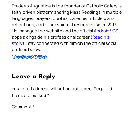
Pradeep Augustine is the founder of Catholic Gallery, a
faith-driven platform sharing Mass Readings in multiple
languages, prayers, quotes, catechism, Bible plans,
reflections, and other spiritual resources since 2013.
He manages the website and the official
Android
/
iOS
apps alongside his professional career (
Read his
story
). Stay connected with him on the official social
profiles below.
Follow Pradeep on Facebook
Follow Pradeep on Instagram
Follow Pradeep on X
Follow Pradeep on LinkedIn
Follow Pradeep on Pinterest
Subscribe to Pradeep’s Youtube Channel
Follow Pradeep on WordPress
Follow Pradeep on GitHub
Leave a Reply
Your email address will not be published.
Required
fields are marked
*
Comment
*