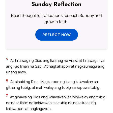
Sunday Reflection
Read thoughtful reflections for each Sunday and
grow in faith.
REFLECT NOW
5
At tinawag ng Dios ang liwanag na Araw, at tinawag niya
ang kadiliman na Gabi. At nagkahapon at nagkaumaga ang
unang araw.
6
At sinabi ng Dios, Magkaroon ng isang kalawakan sa
gitna ng tubig, at mahiwalay ang tubig sa kapuwa tubig.
7
At ginawa ng Dios ang kalawakan, at inihiwalay ang tubig
na nasa ilalim ng kalawakan, sa tubig na nasa itaas ng
kalawakan: at nagkagayon.