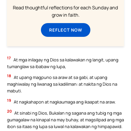
Read thoughtful reflections for each Sunday and
grow in faith.
REFLECT NOW
17
At mga inilagay ng Dios sa kalawakan ng langit, upang
tumanglaw sa ibabaw ng lupa,
18
At upang magpuno sa araw at sa gabi, at upang
maghiwalay ng liwanag sa kadiliman: at nakita ng Dios na
mabuti.
19
At nagkahapon at nagkaumaga ang ikaapat na araw.
20
At sinabi ng Dios, Bukalan ng sagana ang tubig ng mga
gumagalaw na kinapal na may buhay, at magsilipad ang mga
ibon sa itaas ng lupa sa luwal na kalawakan ng himpapawid.