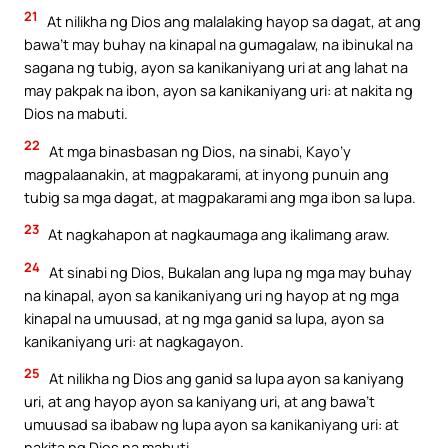
21
At nilikha ng Dios ang malalaking hayop sa dagat, at ang
bawa’t may buhay na kinapal na gumagalaw, na ibinukal na
sagana ng tubig, ayon sa kanikaniyang uri at ang lahat na
may pakpak na ibon, ayon sa kanikaniyang uri: at nakita ng
Dios na mabuti.
22
At mga binasbasan ng Dios, na sinabi, Kayo’y
magpalaanakin, at magpakarami, at inyong punuin ang
tubig sa mga dagat, at magpakarami ang mga ibon sa lupa.
23
At nagkahapon at nagkaumaga ang ikalimang araw.
24
At sinabi ng Dios, Bukalan ang lupa ng mga may buhay
na kinapal, ayon sa kanikaniyang uri ng hayop at ng mga
kinapal na umuusad, at ng mga ganid sa lupa, ayon sa
kanikaniyang uri: at nagkagayon.
25
At nilikha ng Dios ang ganid sa lupa ayon sa kaniyang
uri, at ang hayop ayon sa kaniyang uri, at ang bawa’t
umuusad sa ibabaw ng lupa ayon sa kanikaniyang uri: at
nakita ng Dios na mabuti.