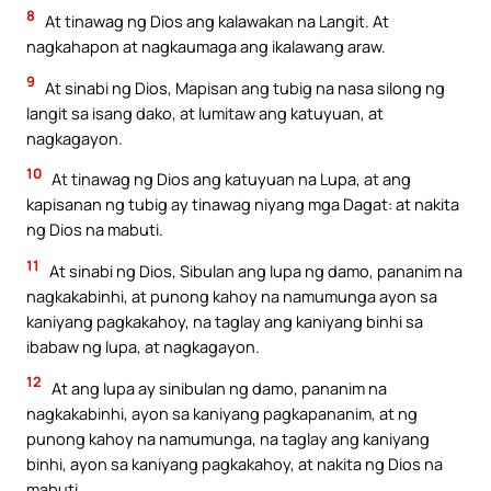
8
At tinawag ng Dios ang kalawakan na Langit. At
nagkahapon at nagkaumaga ang ikalawang araw.
9
At sinabi ng Dios, Mapisan ang tubig na nasa silong ng
langit sa isang dako, at lumitaw ang katuyuan, at
nagkagayon.
10
At tinawag ng Dios ang katuyuan na Lupa, at ang
kapisanan ng tubig ay tinawag niyang mga Dagat: at nakita
ng Dios na mabuti.
11
At sinabi ng Dios, Sibulan ang lupa ng damo, pananim na
nagkakabinhi, at punong kahoy na namumunga ayon sa
kaniyang pagkakahoy, na taglay ang kaniyang binhi sa
ibabaw ng lupa, at nagkagayon.
12
At ang lupa ay sinibulan ng damo, pananim na
nagkakabinhi, ayon sa kaniyang pagkapananim, at ng
punong kahoy na namumunga, na taglay ang kaniyang
binhi, ayon sa kaniyang pagkakahoy, at nakita ng Dios na
mabuti.