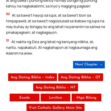
at ang bawa’t punong kahoy na may bunga ng punong
kahoy na nagkakabinhi; sa inyo’y magiging pagkain:
30
At sa bawa’t hayop sa lupa, at sa bawa’t ibon sa
himpapawid; at sa bawa’t nagsisiusad sa ibabaw ng lupa na
may buhay ay ibinigay ko ang lahat na pananim na sariwa na
pinakapagkain; at nagkagayon.
31
At nakita ng Dios ang lahat ng kaniyang nilikha, at,
narito, napakabuti. At nagkahapon at nagkaumaga ang
ikaanim na araw.
Next Chapter →
Ang Dating Biblia – Index
Ang Dating Biblia – OT
Ang Dating Biblia – NT
Exodo
Levitico
Mga Bilang
Visit Catholic Gallery Main Site