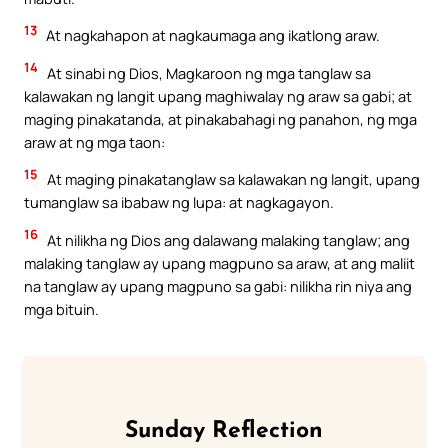
13
At nagkahapon at nagkaumaga ang ikatlong araw.
14
At sinabi ng Dios, Magkaroon ng mga tanglaw sa
kalawakan ng langit upang maghiwalay ng araw sa gabi; at
maging pinakatanda, at pinakabahagi ng panahon, ng mga
araw at ng mga taon:
15
At maging pinakatanglaw sa kalawakan ng langit, upang
tumanglaw sa ibabaw ng lupa: at nagkagayon.
16
At nilikha ng Dios ang dalawang malaking tanglaw; ang
malaking tanglaw ay upang magpuno sa araw, at ang maliit
na tanglaw ay upang magpuno sa gabi: nilikha rin niya ang
mga bituin.
Sunday Reflection