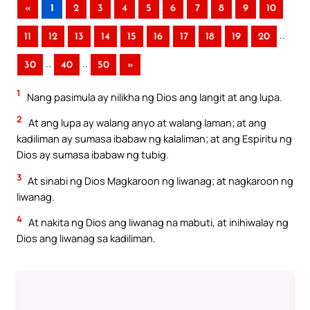
«
1
2
3
4
5
6
7
8
9
10
..
11
12
13
14
15
16
17
18
19
20
..
..
30
40
50
»
1
Nang pasimula ay nilikha ng Dios ang langit at ang lupa.
2
At ang lupa ay walang anyo at walang laman; at ang
kadiliman ay sumasa ibabaw ng kalaliman; at ang Espiritu ng
Dios ay sumasa ibabaw ng tubig.
3
At sinabi ng Dios Magkaroon ng liwanag; at nagkaroon ng
liwanag.
4
At nakita ng Dios ang liwanag na mabuti, at inihiwalay ng
Dios ang liwanag sa kadiliman.